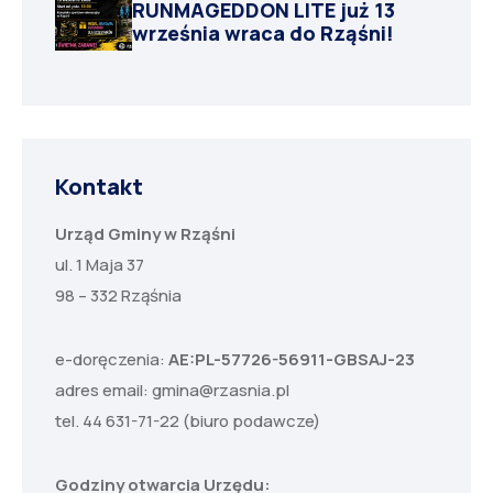
RUNMAGEDDON LITE już 13
września wraca do Rząśni!
Kontakt
Urząd Gminy w Rząśni
ul. 1 Maja 37
98 – 332 Rząśnia
e-doręczenia:
AE:PL-57726-56911-GBSAJ-23
adres email:
gmina@rzasnia.pl
tel. 44 631-71-22 (biuro podawcze)
Godziny otwarcia Urzędu: