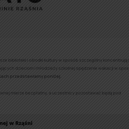
sze biblioteki i ośrodki kultury w sposób szczególny koncentrują 
ających dzieciom i młodzieży szkolnej spędzenie wakacji w spo
kach przedstawiamy poniżej.
łównej mierze bezpłatny, a uczestnicy pozostawać będą pod
nej w Rząśni