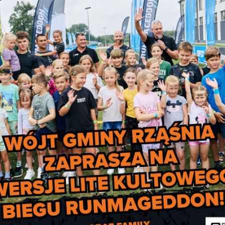
 będą odbywać się w naszej gminie pod hasłem „Lato w Gmin
aszego serwisu pod adresem:
rzasnia.pl/lato
.
 poszczególne jednostki. W sprawie szczegółów dotyczących
ami je organizującymi.
zy innymi subskrybując – prowadzony indywidualnie przez k
a Biblioteka Publiczna w Rząśni:
 Gminna Biblioteka Publiczna w Rząśni – Filia w Białej:
minna Biblioteka Publiczna w Rząśni – Filia w Stróży:
na w Rząśni – Filia w Kodraniu:
www.facebook.com/profile.php?