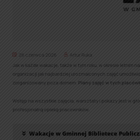
26 czerwca 2026
Artur Ruka
Jak w każde wakacje, także w tym roku, w okresie letnim na
organizacji jak najbardziej urozmaiconych zajęć umożliwi
zorganizowany poza domem.
Plany zajęć w tych placów
Wstęp na wszystkie zajęcia, warsztaty i pokazy jest w g
profesjonalną opieką pracowników.
Wakacje w Gminnej Bibliotece Publicz