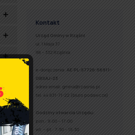
Kontakt
Urząd Gminy w Rząśni
ul. 1 Maja 37
98 – 332 Rząśnia
e-doręczenia:
AE:PL-57726-56911-
GBSAJ-23
adres email:
gmina@rzasnia.pl
tel. 44 631-71-22 (biuro podawcze)
Godziny otwarcia Urzędu:
pon.: 9:00 – 17:00
wt. – pt.: 7:30 – 15:30