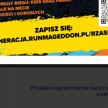
Prośba o ograniczenie zużyci
wod