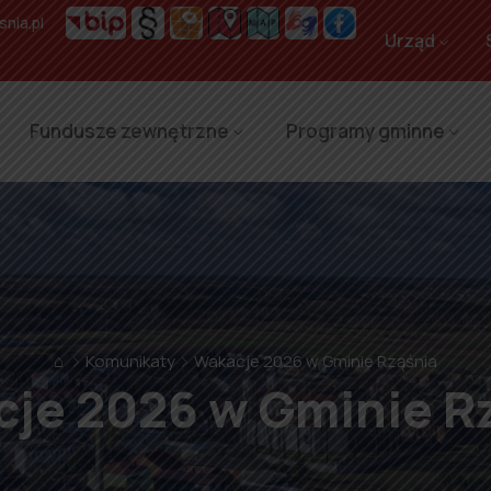
nia.pl
Urząd
Fundusze zewnętrzne
Programy gminne
⌂
Komunikaty
Wakacje 2026 w Gminie Rząśnia
je 2026 w Gminie R