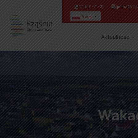
44 631-71-22
gmina@rzas
Polski
▼
Aktualności
Wakac