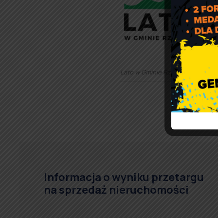
Lato w Gminie Rząśnia
Informacja o wyniku przetargu
na sprzedaż nieruchomości