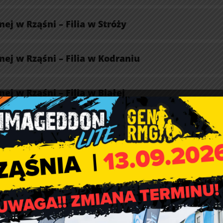
j w Rząśni – Filia w Stróży
ej w Rząśni – Filia w Kodraniu
j w Rząśni – Filia w Białej
kreacyjnym w Rząśni
Sportowym