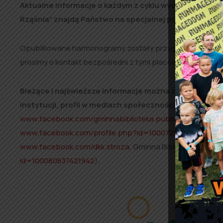
Aktualne informacje o każdym z cyklu wydarzeń które
Rząśnia” znajdą Państwo na specjalnej podstronie n
Opublikowane harmonogramy zostały przygotowane przez
prosimy o kontakt bezpośredni z tymi placówkami lub osob
Bieżące i najświeższe informacje można znaleźć międ
instytucji, profil w mediach społecznościowych
(Gminn
www.facebook.com/gminnabiblioteka.publicznarzasnia
,
www.facebook.com/profile.php?id=100072034083883
, G
www.facebook.com/dkk.stroza
, Gminna Biblioteka Publicz
id=100080637421942
)
.