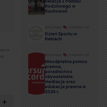
Relacja z Pikniku
Rodzinnego w
Suchowoli
Artur Ruka
Comment off
Dzień Sportu w
Reklach
się na
Artur Ruka
Comment off
sób
Nieodpłatna pomoc
prawna,
poradnictwo
obywatelskie,
mediacja oraz
edukacja prawna w
2026 r.