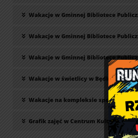
Wakacje w Gminnej Bibliotece Publiczne
Wakacje w Gminnej Bibliotece Publiczn
Wakacje w Gminnej Bibliotece Publiczne
Wakacje w świetlicy w Będkowie
Wakacje na kompleksie sportowo – re
Grafik zajęć w Centrum Kulturalno – 