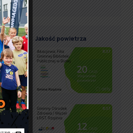
ie
 zajęć
Jakość powietrza
ażdą z