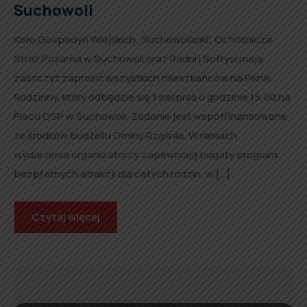
Suchowoli
Koło Gospodyń Wiejskich „Suchowolanki”, Ochotnicza
Straż Pożarna w Suchowoli oraz Radni i Sołtysi mają
zaszczyt zaprosić wszystkich mieszkańców na Piknik
Rodzinny, który odbędzie się 1 sierpnia o godzinie 15:00 na
Placu OSP w Suchowoli. Zadanie jest współfinansowane
ze środków budżetu Gminy Rząśnia. W ramach
wydarzenia organizatorzy zapewniają bogaty program
bezpłatnych atrakcji dla całych rodzin, w […]
Czytaj więcej