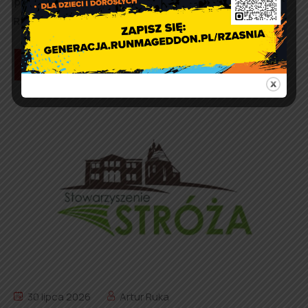
przewidzieli również pokaz wozu bojowego OSP KSRG
Rząśnia, a po meczu zapraszają na dmuchańce […]
Czytaj więcej
30 lipca 2026
Artur Ruka