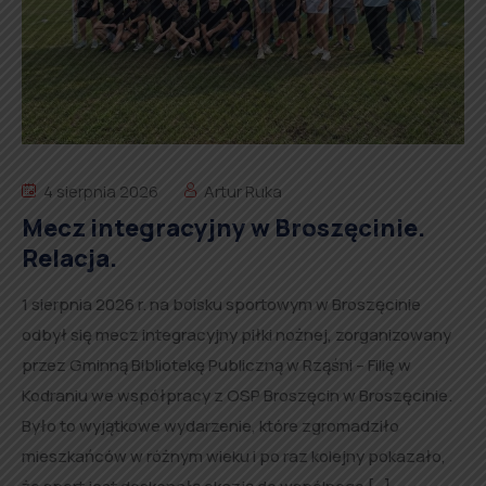
4 sierpnia 2026
Artur Ruka
Mecz integracyjny w Broszęcinie.
Relacja.
1 sierpnia 2026 r. na boisku sportowym w Broszęcinie
odbył się mecz integracyjny piłki nożnej, zorganizowany
przez Gminną Bibliotekę Publiczną w Rząśni – Filię w
Kodraniu we współpracy z OSP Broszęcin w Broszęcinie.
Było to wyjątkowe wydarzenie, które zgromadziło
mieszkańców w różnym wieku i po raz kolejny pokazało,