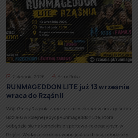
7 sierpnia 2026
Artur Ruka
RUNMAGEDDON LITE już 13 września
wraca do Rząśni!
Wójt Gminy Rząśnia zaprasza mieszkańców oraz gości do
udziału w kolejnej edycji Runmageddon Lite, która
odbędzie się na kompleksie sportowo-rekreacyjnym w
Rząśni. Wydarzenie skierowane jest do dzieci, młodzieży