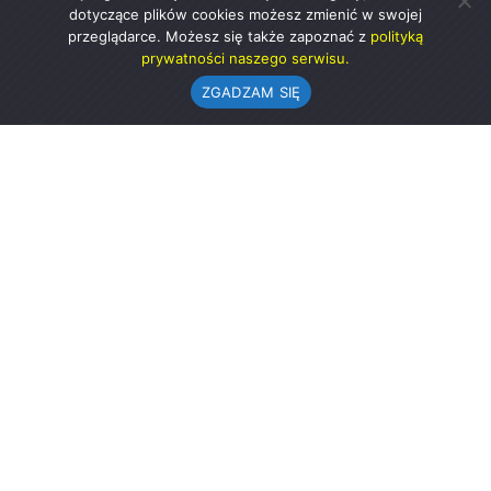
dotyczące plików cookies możesz zmienić w swojej
przeglądarce. Możesz się także zapoznać z
polityką
prywatności naszego serwisu.
ZGADZAM SIĘ
Urząd Gminy w Rząśni
ul. 1 Maja 37
98-332 Rząśnia
AE:PL-57726-56911-GBSAJ-23 (e-doręczenia)
gmina@rzasnia.pl
44 631-71-22 (biuro podawcze)
Godziny otwarcia Urzędu:
pon.: 9.00-17.00
wt.-pt.: 7.30-15.30