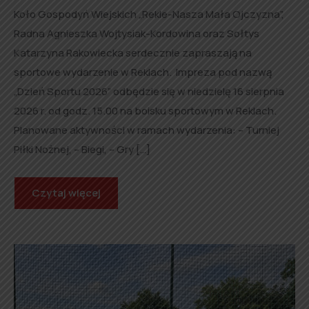
Koło Gospodyń Wiejskich „Rekle-Nasza Mała Ojczyzna”,
Radna Agnieszka Wojtysiak-Kordowina oraz Sołtys
Katarzyna Rakowiecka serdecznie zapraszają na
sportowe wydarzenie w Reklach. Impreza pod nazwą
„Dzień Sportu 2026” odbędzie się w niedzielę 16 sierpnia
2026 r. od godz. 15.00 na boisku sportowym w Reklach.
Planowane aktywności w ramach wydarzenia: – Turniej
Piłki Nożnej, – Biegi, – Gry […]
Czytaj więcej