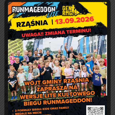
31 lipca 2026
Artur Ruka
Integracyjny mecz piłki nożnej w
Broszęcinie
Gminna Biblioteka Publiczna w Rząśni, Filia w Kodraniu
oraz Ochotnicza Straż Pożarna w Broszęcinie zapraszają
na Integracyjny Mecz Piłki Nożnej „Dzieci – Dorośli”.
Impreza będzie się w najbliższą sobotę 1 sierpnia od godz.
16.00 na boisku w Broszęcinie. W programie Organizatorzy