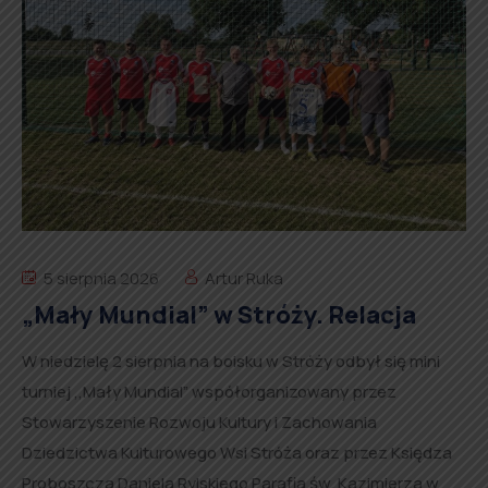
5 sierpnia 2026
Artur Ruka
„Mały Mundial” w Stróży. Relacja
W niedzielę 2 sierpnia na boisku w Stróży odbył się mini
turniej ,,Mały Mundial” współorganizowany przez
Stowarzyszenie Rozwoju Kultury i Zachowania
Dziedzictwa Kulturowego Wsi Stróża oraz przez Księdza
Proboszcza Daniela Rylskiego Parafia św. Kazimierza w