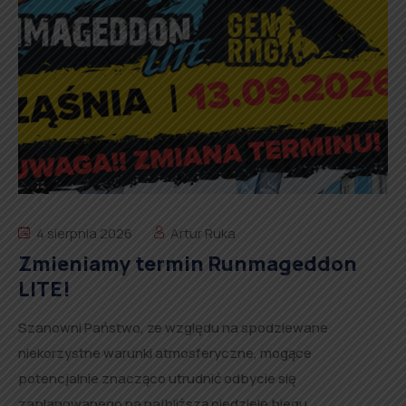
4 sierpnia 2026
Artur Ruka
Zmieniamy termin Runmageddon
LITE!
Szanowni Państwo, ze względu na spodziewane
niekorzystne warunki atmosferyczne, mogące
potencjalnie znacząco utrudnić odbycie się
zaplanowanego na najbliższą niedzielę biegu