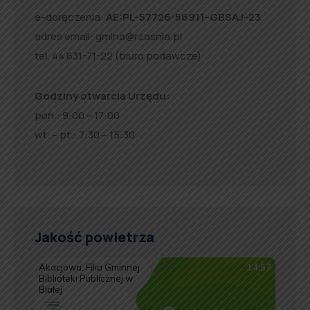
e-doręczenia:
AE:PL-57726-56911-GBSAJ-23
adres email:
gmina@rzasnia.pl
tel. 44 631-71-22 (biuro podawcze)
Godziny otwarcia Urzędu:
pon.: 9:00 – 17:00
wt. – pt.: 7:30 – 15:30
Jakość powietrza