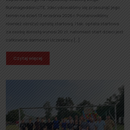
Runmageddon LITE, zdecydowaliśmy się przesunąć jego
termin na dzień 13 września 2026 r. Postanowiliśmy
również obniżyć opłatę startową. I tak: opłata startowa
za osobę dorosłą wynosi 20 zł, natomiast start dzieci jest
całkowicie darmowy! Uczestnicy […]
Czytaj więcej