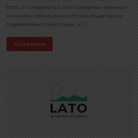
Stróży. Po zmaganiach w dwóch kategoriach wiekowych
zwycięstwo odniosła drużyna FC Wola, drugie miejsce
zajęli Ministranci z Parafii Rusiec, a […]
Czytaj więcej