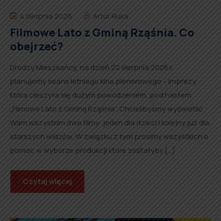
4 sierpnia 2026
Artur Ruka
Filmowe Lato z Gminą Rząśnia. Co
obejrzeć?
Drodzy Mieszkańcy, na dzień 22 sierpnia 2026 r.
planujemy seans letniego kina plenerowego – imprezy
która cieszyła się dużym powodzeniem, pod hasłem
„Filmowe Lato z Gminą Rząśnia”. Chcielibyśmy wyświetlić
Wam wszystkim dwa filmy: jeden dla dzieci i kolejny już dla
starszych widzów. W związku z tym prosimy wszystkich o
pomoc w wyborze produkcji które zostałyby […]
Czytaj więcej