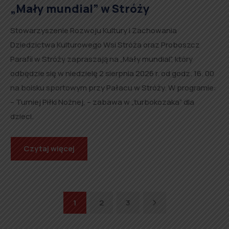
„Mały mundial” w Stróży
Stowarzyszenie Rozwoju Kultury i Zachowania
Dziedzictwa Kulturowego Wsi Stróża oraz Proboszcz
Parafii w Stróży zapraszają na „Mały mundial”, który
odbędzie się w niedzielę 2 sierpnia 2026 r. od godz. 16. 00
na boisku sportowym przy Pałacu w Stróży. W programie:
– Turniej Piłki Nożnej, – zabawa w „turbokozaka” dla
dzieci.
Czytaj więcej
Next
1
2
3