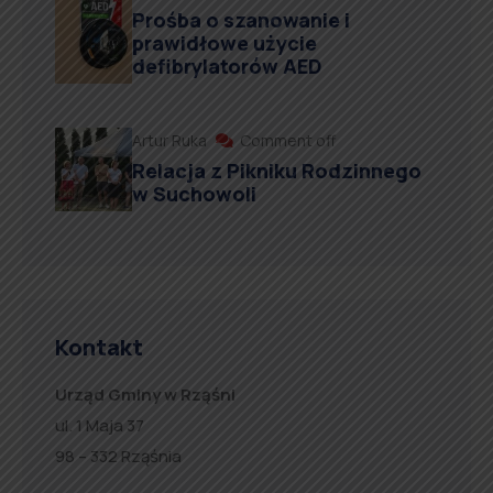
Prośba o szanowanie i
prawidłowe użycie
defibrylatorów AED
Artur Ruka
Comment off
Relacja z Pikniku Rodzinnego
w Suchowoli
Kontakt
Urząd Gminy w Rząśni
ul. 1 Maja 37
98 – 332 Rząśnia