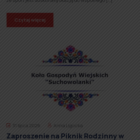
że sport jest doskonałą okazją do wspólnego […]
Czytaj więcej
31 lipca 2026
Anna Ligocka
Zaproszenie na Piknik Rodzinny w