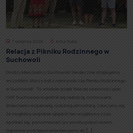
7 sierpnia 2026
Artur Ruka
Relacja z Pikniku Rodzinnego w
Suchowoli
Drodzy Mieszkańcy Suchowoli! Serdecznie dziękujemy
wszystkim, którzy byli z nami podczas Pikniku Rodzinnego
w Suchowoli! To właśnie dzięki Waszej obecności plac
OSP Suchowola wypełnił się radością, rozmowami,
śmiechem i wspaniałą, rodzinną atmosferą. Cieszymy się,
że mogliśmy wspólnie spędzić ten wyjątkowy czas,
spotkać się, porozmawiać i po prostu pobyć razem.
Ogromne podziękowania kierujemy do […]