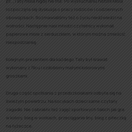
pt. „Taty misia nigdy nie ma”. Po wysłuchaniu historii Misia
rozpoczęła się dyskusja o pracy rodziców i codziennych
obowiązkach. Rozmawialiśmy też o życiu niedźwiedzi na
wolności. Następnie nasi młodzi czytelnicy wykonali
papierowe misie z serduszkiem, w którym można zmieścić
niespodziankę.
Kolejnym prezentem dla każdego Taty był krawat
wykonany z filcu i ozdobiony małymi kolorowymi
groszkami.
Druga część spotkania z przedszkolakami odbyła się na
świeżym powietrzu. Na kocykach dzieci same czytały
zagadki. Nie zabrakło też zajęć sportowych takich jak gra
w kolory, bieg w workach, przeciąganie liny, bieg z piłeczką
na łyżeczce.