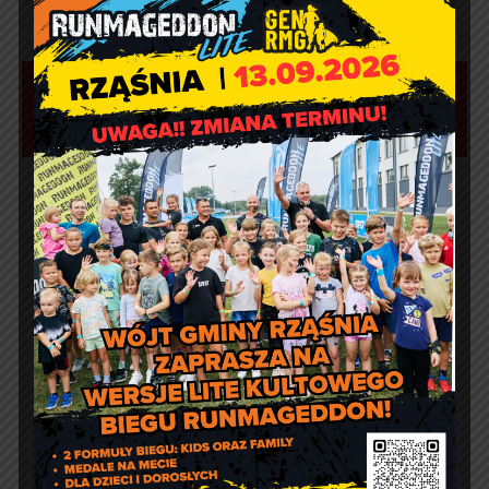
Aktualności
Marcin Kazuba
Comment off
Sportowy weekend z Czarnymi
Rząśnia
Agnieszka Wiśniewska
Comment off
Prośba o szanowanie i
prawidłowe użycie