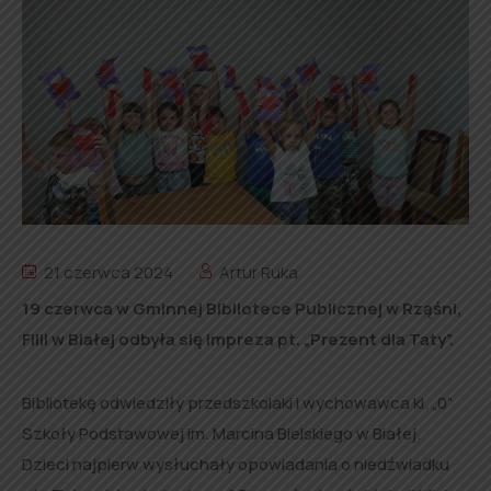
21 czerwca 2024
Artur Ruka
19 czerwca w Gminnej Bibliotece Publicznej w Rząśni,
Filii w Białej odbyła się impreza pt. „Prezent dla Taty”.
Bibliotekę odwiedziły przedszkolaki i wychowawca kl. „0”
Szkoły Podstawowej im. Marcina Bielskiego w Białej.
Dzieci najpierw wysłuchały opowiadania o niedźwiadku