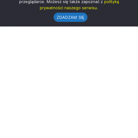
przeglądarce. Możesz się także zapoznać z
polityką
prywatności naszego serwisu.
ZGADZAM SIĘ
Urząd Gminy w Rząśni
ul. 1 Maja 37
98-332 Rząśnia
AE:PL-57726-56911-GBSAJ-23 (e-doręczenia)
gmina@rzasnia.pl
44 631-71-22 (biuro podawcze)
Godziny otwarcia Urzędu:
pon.: 9.00-17.00
wt.-pt.: 7.30-15.30