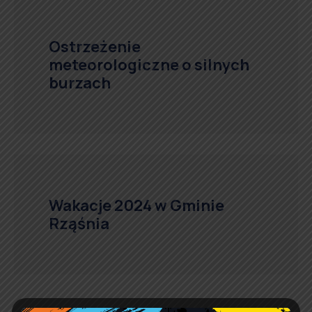
Ostrzeżenie
meteorologiczne o silnych
burzach
Wakacje 2024 w Gminie
Rząśnia