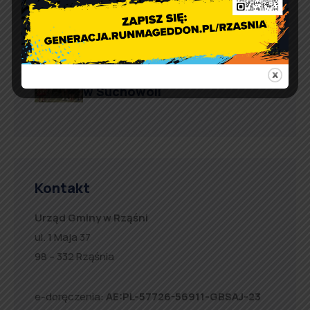
defibrylatorów AED
Artur Ruka
Comment off
Relacja z Pikniku Rodzinnego
w Suchowoli
Kontakt
Urząd Gminy w Rząśni
ul. 1 Maja 37
98 – 332 Rząśnia
e-doręczenia:
AE:PL-57726-56911-GBSAJ-23