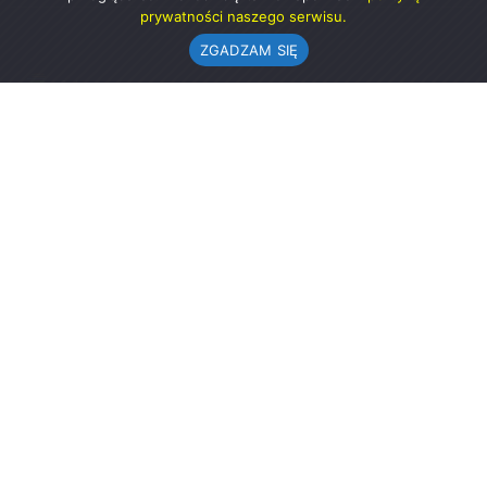
prywatności naszego serwisu.
ZGADZAM SIĘ
Urząd Gminy w Rząśni
ul. 1 Maja 37
98-332 Rząśnia
AE:PL-57726-56911-GBSAJ-23 (e-doręczenia)
gmina@rzasnia.pl
44 631-71-22 (biuro podawcze)
Godziny otwarcia Urzędu:
pon.: 9.00-17.00
wt.-pt.: 7.30-15.30