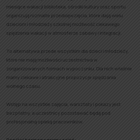
miesiące wakacji biblioteka, ośrodki kultury oraz sportu
organizują rozmaite przedsięwzięcia, które dają wielu
dzieciom i młodzieży szkolnej możliwość ciekawego
spędzenia wakacji w atmosferze zabawy i integracji.
To alternatywa przede wszystkim dla dzieci i młodzieży,
które nie mają możliwości uczestnictwa w
zorganizowanych formach wypoczynku. Dla nich właśnie
mamy ciekawe i atrakcyjne propozycje spędzania
wolnego czasu.
Wstęp na wszystkie zajęcia, warsztaty i pokazy jest
bezpłatny, a uczestnicy pozostawać będą pod
profesjonalną opieką pracowników.
Poniżej harmonogramy zajęć: