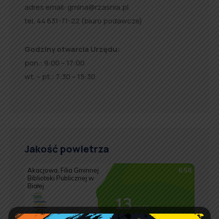
adres email:
gmina@rzasnia.pl
tel. 44 631-71-22 (biuro podawcze)
Godziny otwarcia Urzędu:
pon.: 9:00 – 17:00
wt. – pt.: 7:30 – 15:30
Jakość powietrza