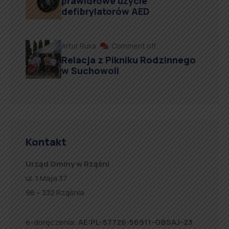
prawidłowe użycie
defibrylatorów AED
Artur Ruka
Comment off
Relacja z Pikniku Rodzinnego
w Suchowoli
Kontakt
Urząd Gminy w Rząśni
ul. 1 Maja 37
98 – 332 Rząśnia
e-doręczenia:
AE:PL-57726-56911-GBSAJ-23