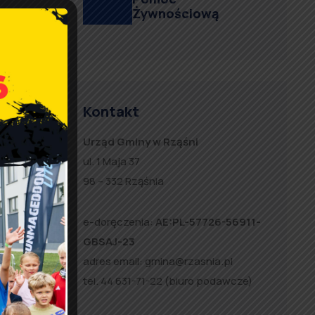
Żywnościową
Kontakt
Urząd Gminy w Rząśni
ul. 1 Maja 37
98 – 332 Rząśnia
e-doręczenia:
AE:PL-57726-56911-
GBSAJ-23
adres email:
gmina@rzasnia.pl
tel. 44 631-71-22 (biuro podawcze)