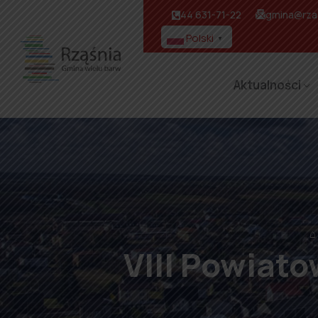
44 631-71-22
gmina@rzas
Polski
▼
Aktualności
⌂
VIII Powiat