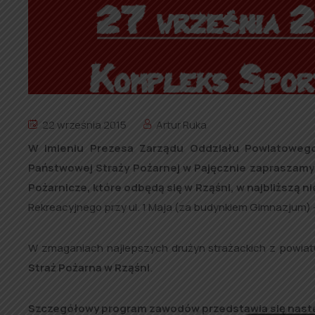
22 września 2015
Artur Ruka
W imieniu Prezesa Zarządu Oddziału Powiatoweg
Państwowej Straży Pożarnej w Pajęcznie zapraszamy
Pożarnicze, które odbędą się w Rząśni, w najbliższą ni
Rekreacyjnego przy ul. 1 Maja (za budynkiem Gimnazjum) –
W zmaganiach najlepszych drużyn strażackich z powia
Straż Pożarna w Rząśni
.
Szczegółowy program zawodów przedstawia się nast