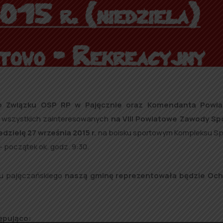
o Związku OSP RP w Pajęcznie oraz Komendanta Powi
wszystkich zainteresowanych
na VIII Powiatowe Zawody Sp
edzielę 27 września 2015 r.
na boisku sportowym Kompleksu S
 początek ok. godz. 9:30.
tu pajęczańskiego
naszą gminę reprezentowała będzie Och
ępująco: