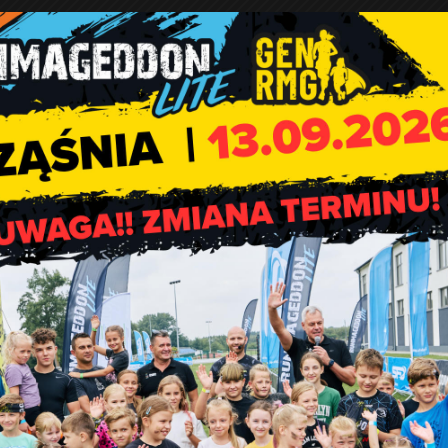
onie sportowym w Rząśni.
wy w Rząśni.
pożarniczych.
e zawodów.