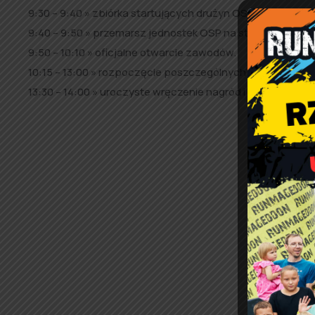
9:30 – 9:40 » zbiórka startujących drużyn OSP przy stadi
9:40 – 9:50 » przemarsz jednostek OSP na stadion sporto
9:50 – 10:10 » oficjalne otwarcie zawodów.
10:15 – 13:00 » rozpoczęcie poszczególnych konkurencji 
13:30 – 14:00 » uroczyste wręczenie nagród i zakończeni