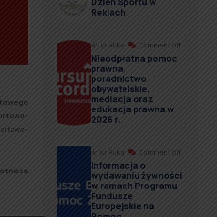
Dzień Sportu w
Reklach
Artur Ruka
Comment off
Nieodpłatna pomoc
prawna,
poradnictwo
obywatelskie,
mediacja oraz
atowego
edukacja prawna w
ortowo-
2026 r.
portowo-
Artur Ruka
Comment off
Informacja o
otnicza
wydawaniu żywności
w ramach Programu
Fundusze
Europejskie na
Pomoc