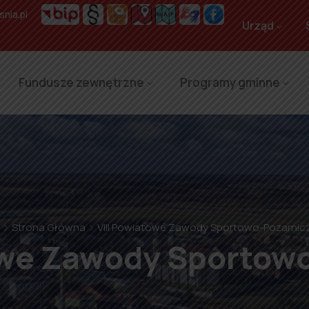
nia.pl
Urząd
Fundusze zewnętrzne
Programy gminne
Strona Główna
VIII Powiatowe Zawody Sportowo-Pożarnic
owe Zawody Sportow