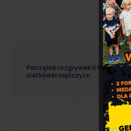
Początek rozgrywek II ligi
siatkówki mężczyzn