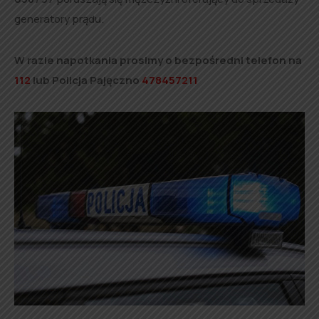
generatory prądu.
W razie napotkania prosimy o bezpośredni telefon na
112
lub Policja Pajęczno
478457211