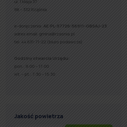
ul. 1 Maja 37
98 – 332 Rząśnia
e-doręczenia:
AE:PL-57726-56911-GBSAJ-23
adres email:
gmina@rzasnia.pl
tel. 44 631-71-22 (biuro podawcze)
Godziny otwarcia Urzędu:
pon.: 9:00 – 17:00
wt. – pt.: 7:30 – 15:30
Jakość powietrza