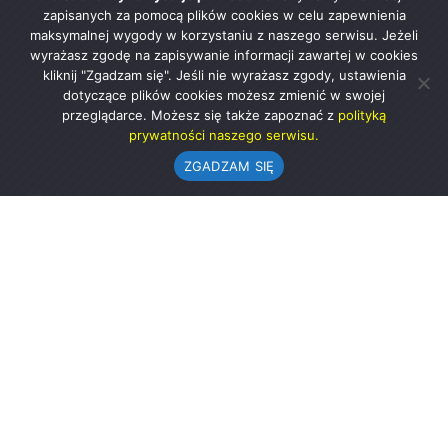
zapisanych za pomocą plików cookies w celu zapewnienia
maksymalnej wygody w korzystaniu z naszego serwisu. Jeżeli
wyrażasz zgodę na zapisywanie informacji zawartej w cookies
kliknij "Zgadzam się". Jeśli nie wyrażasz zgody, ustawienia
dotyczące plików cookies możesz zmienić w swojej
przeglądarce. Możesz się także zapoznać z
polityką
prywatności naszego serwisu.
ZGADZAM SIĘ
Urząd Gminy w Rząśni
ul. 1 Maja 37
98-332 Rząśnia
AE:PL-57726-56911-GBSAJ-23 (e-doręczenia)
gmina@rzasnia.pl
44 631-71-22 (biuro podawcze)