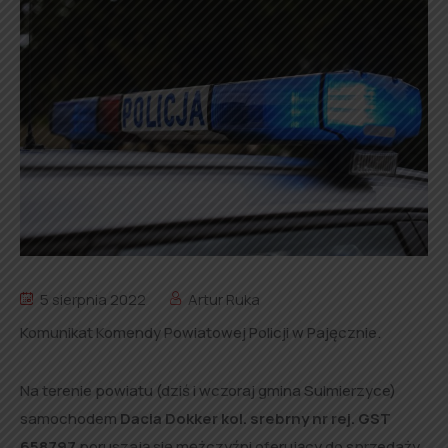
5 sierpnia 2022
Artur Ruka
Komunikat Komendy Powiatowej Policji w Pajęcznie.
Na terenie powiatu (dziś i wczoraj gmina Sulmierzyce)
samochodem
Dacia Dokker kol. srebrny nr rej. GST
658797
poruszają się mężczyźni oferujący do sprzedaży