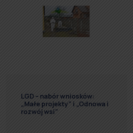
LGD – nabór wniosków:
„Małe projekty” i „Odnowa i
rozwój wsi”