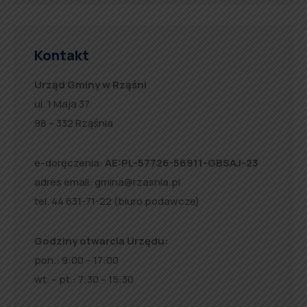
Kontakt
Urząd Gminy w Rząśni
ul. 1 Maja 37
98 – 332 Rząśnia
e-doręczenia:
AE:PL-57726-56911-GBSAJ-23
adres email:
gmina@rzasnia.pl
tel. 44 631-71-22 (biuro podawcze)
Godziny otwarcia Urzędu:
pon.: 9:00 – 17:00
wt. – pt.: 7:30 – 15:30