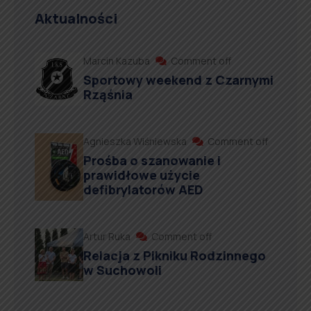
Aktualności
Marcin Kazuba
Comment off
Sportowy weekend z Czarnymi
Rząśnia
Agnieszka Wiśniewska
Comment off
Prośba o szanowanie i
prawidłowe użycie
defibrylatorów AED
Artur Ruka
Comment off
Relacja z Pikniku Rodzinnego
w Suchowoli