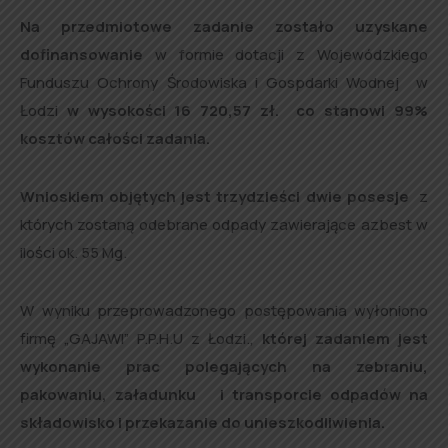
Na przedmiotowe zadanie zostało uzyskane
dofinansowanie
w formie dotacji z Wojewódzkiego
Funduszu Ochrony Środowiska i Gospdarki Wodnej w
Łodzi
w wysokości 16 720,57 zł. co stanowi 99%
kosztów całości zadania.
Wnioskiem objętych jest trzydzieści dwie posesje
z
których zostaną odebrane odpady zawierające azbest w
ilości ok. 55 Mg.
W wyniku przeprowadzonego postępowania wyłoniono
firmę „GAJAWI” P.P.H.U z Łodzi.,
której zadaniem jest
wykonanie prac polegających na zebraniu,
pakowaniu, załadunku i transporcie odpadów na
składowisko i przekazanie do unieszkodliwienia.