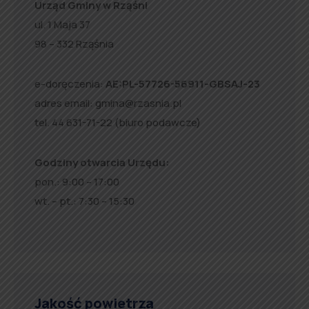
Urząd Gminy w Rząśni
ul. 1 Maja 37
98 – 332 Rząśnia
e-doręczenia:
AE:PL-57726-56911-GBSAJ-23
adres email:
gmina@rzasnia.pl
tel. 44 631-71-22 (biuro podawcze)
Godziny otwarcia Urzędu:
pon.: 9:00 – 17:00
wt. – pt.: 7:30 – 15:30
Jakość powietrza