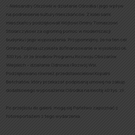
– Aleksandry Olszówki w działanie Ośrodka i jego wpływ
na podniesienie kultury mieszkańców. Z kolei sami
mieszkańcy podziękowali Wójtowi Gminy Tomaszowi
Stolarczykowi za ogromną pomoc w modernizacji
budynku i jego wyposażenia. Przypomnijmy, że na ten cel
Gmina Rząśnia uzyskała dofinansowanie w wysokości ok.
300 tys. zł ze środków Programu Rozwoju Obszarów
Wiejskich – działanie Odnowa i Rozwój Wsi.
Podziękowano również przedstawicielowi Kopalni
Bełchatów, który przekazał podpisaną umowę na zakup
dodatkowego wyposażenia Ośrodka na kwotę 40 tys. zł.
Po przejściu do galerii, mogą się Państwo zapoznać z
fotoreportażem z tego wydarzenia.