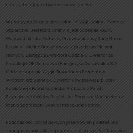
uroczystość jego otwarcia i poświęcenia.
W uroczystości uczestniczyli m. in. Wójt Gminy – Tomasz
Stolarczyk, Sekretarz Gminy, a jednocześnie Radny
Wojewódzki – Jan Kałużny, Przewodniczący Rady Gminy
Rząśnia – Marian Brożyna wraz z przedstawicielami
radnych, Zastępca Dyrektora Oddziału, Dyrektor ds.
Produkcji PGE Górnictwo i Energetyka Odnawialna S.A.
Oddział Kopalnia Węgla Brunatnego Bełchatów –
Włodzimierz Sarnecki, Dyrektor Powiatowej Biblioteki
Publicznej – Iwona Koperska, Proboszcz Parafii
Rzymskokatolickiej w Rząśni – ks. Zygmunt Maciążek oraz
licznie zaproszeni Goście i mieszkańcy gminy.
Podczas okolicznościowych przemówień podkreślono
zaangażowanie lokalnej społeczności oraz Pani Kierownik