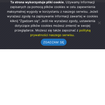
Ta strona wykorzystuje pliki cookie.
Używamy informacji
zapisanych za pomocą plików cookies w celu zapewnienia
maksymalnej wygody w korzystaniu z naszego serwisu. Jeżeli
wyrażasz zgodę na zapisywanie informacji zawartej w cookies
kliknij "Zgadzam się". Jeśli nie wyrażasz zgody, ustawienia
dotyczące plików cookies możesz zmienić w swojej
przeglądarce. Możesz się także zapoznać z
polityką
prywatności naszego serwisu.
ZGADZAM SIĘ
Urząd Gminy w Rząśni
ul. 1 Maja 37
98-332 Rząśnia
AE:PL-57726-56911-GBSAJ-23 (e-doręczenia)
gmina@rzasnia.pl
44 631-71-22 (biuro podawcze)