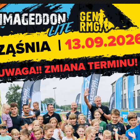
ie 7 dni od dnia zamieszczenia oferty.
Proces odszkodowawczy 
PGE GiEK S.A. O/KW