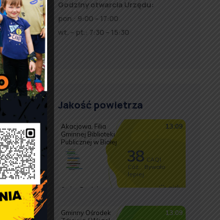
5
Godziny otwarcia Urzędu:
pon.: 9:00 – 17:00
wt. – pt.: 7:30 – 15:30
Jakość powietrza