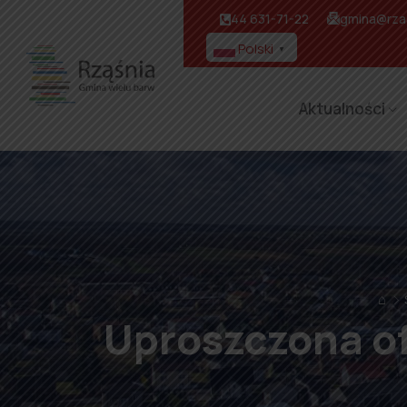
44 631-71-22
gmina@rzas
Polski
▼
Aktualności
⌂
Uproszczona of