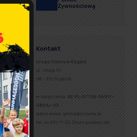
Żywnościową
Kontakt
Urząd Gminy w Rząśni
ul. 1 Maja 37
98 – 332 Rząśnia
e-doręczenia:
AE:PL-57726-56911-
GBSAJ-23
adres email:
gmina@rzasnia.pl
w
tel. 44 631-71-22 (biuro podawcze)
B