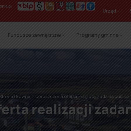
nia.pl
Urząd
Fundusze zewnętrzne
Programy gminne
Strona Główna
Uproszczona oferta realizacji zadania public
erta realizacji zada