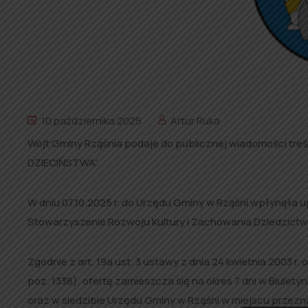
10 października 2025
Artur Ruka
Wójt Gminy Rząśnia podaje do publicznej wiadomości treść
DZIECIŃSTWA”.
W dniu 07.10.2025 r. do Urzędu Gminy w Rząśni wpłynęła 
Stowarzyszenie Rozwoju Kultury i Zachowania Dziedzictwa
Zgodnie z art. 19a ust. 3 ustawy z dnia 24 kwietnia 2003 r. o
poz. 1338), ofertę zamieszcza się na okres 7 dni w Biulety
oraz w siedzibie Urzędu Gminy w Rząśni w miejscu prze