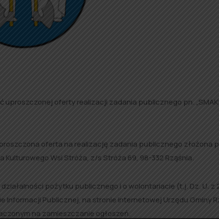
 uproszczonej oferty realizacji zadania publicznego pn. „SMAK
uproszczona oferta na realizację zadania publicznego złożona p
 Kulturowego Wsi Stróża, z/s Stróża 69, 98-332 Rząśnia.
 działalności pożytku publicznego i o wolontariacie (t.j. Dz. U. z 
nie Informacji Publicznej, na stronie internetowej Urzędu Gminy 
znaczonym na zamieszczanie ogłoszeń.