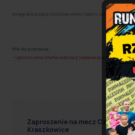
Uwagi dotyczące złożonej oferty należy zgłaszać w termin
Plik do pobrania:
–
Uproszczona oferta realizacji zadania publicznego
.
Zaproszenie na mecz Czarni –
Kraszkowice