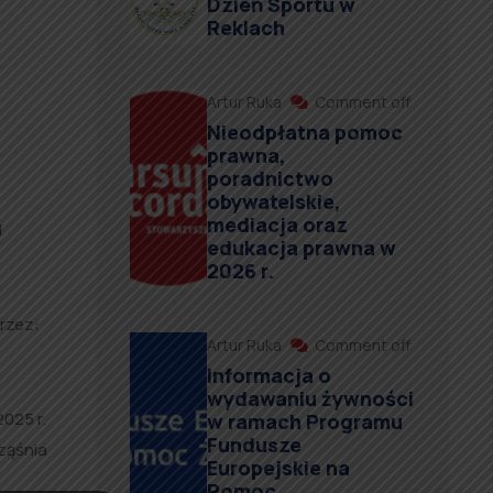
Dzień Sportu w
Reklach
Artur Ruka
Comment off
Nieodpłatna pomoc
prawna,
poradnictwo
obywatelskie,
mediacja oraz
I
edukacja prawna w
2026 r.
rzez:
Artur Ruka
Comment off
Informacja o
wydawaniu żywności
2025 r.
w ramach Programu
Fundusze
Rząśnia
Europejskie na
Pomoc