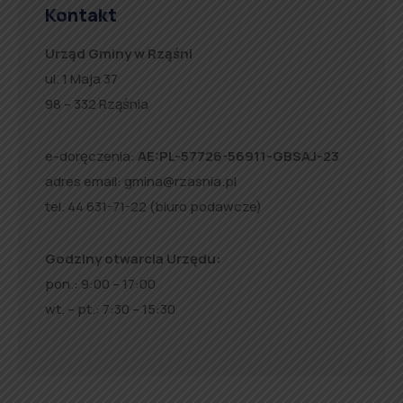
Kontakt
Urząd Gminy w Rząśni
ul. 1 Maja 37
98 – 332 Rząśnia
e-doręczenia:
AE:PL-57726-56911-GBSAJ-23
adres email:
gmina@rzasnia.pl
tel. 44 631-71-22 (biuro podawcze)
Godziny otwarcia Urzędu:
pon.: 9:00 – 17:00
wt. – pt.: 7:30 – 15:30