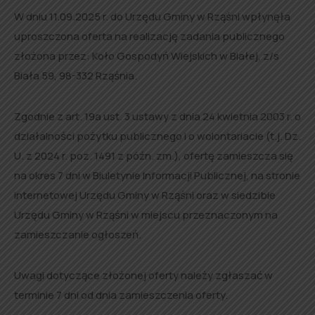
W dniu 11.09.2025 r. do Urzędu Gminy w Rząśni wpłynęła
uproszczona oferta na realizację zadania publicznego
złożona przez: Koło Gospodyń Wiejskich w Białej, z/s
Biała 59, 98-332 Rząśnia.
Zgodnie z art. 19a ust. 3 ustawy z dnia 24 kwietnia 2003 r. o
działalności pożytku publicznego i o wolontariacie (t.j. Dz.
U. z 2024 r. poz. 1491 z późn. zm.), ofertę zamieszcza się
na okres 7 dni w Biuletynie Informacji Publicznej, na stronie
internetowej Urzędu Gminy w Rząśni oraz w siedzibie
Urzędu Gminy w Rząśni w miejscu przeznaczonym na
zamieszczanie ogłoszeń.
Uwagi dotyczące złożonej oferty należy zgłaszać w
terminie 7 dni od dnia zamieszczenia oferty.