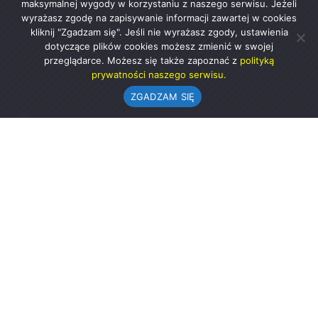
maksymalnej wygody w korzystaniu z naszego serwisu. Jeżeli
wyrażasz zgodę na zapisywanie informacji zawartej w cookies
kliknij "Zgadzam się". Jeśli nie wyrażasz zgody, ustawienia
dotyczące plików cookies możesz zmienić w swojej
przeglądarce. Możesz się także zapoznać z
polityką
prywatności naszego serwisu.
ZGADZAM SIĘ
Urząd Gminy w Rząśni
ul. 1 Maja 37
98-332 Rząśnia
AE:PL-57726-56911-GBSAJ-23 (e-doręczenia)
gmina@rzasnia.pl
44 631-71-22 (biuro podawcze)
Godziny otwarcia Urzędu: