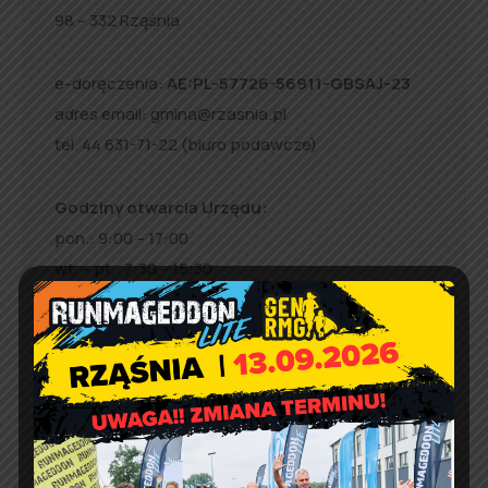
98 – 332 Rząśnia
e-doręczenia:
AE:PL-57726-56911-GBSAJ-23
adres email:
gmina@rzasnia.pl
tel. 44 631-71-22 (biuro podawcze)
Godziny otwarcia Urzędu:
pon.: 9:00 – 17:00
wt. – pt.: 7:30 – 15:30
Jakość powietrza