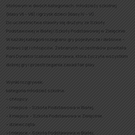
stołowym w dwóch kategoriach: młodzieży szkolnej
(klasy VII – VIII) i igrzysk dzieci (klasy IV – VI).
Do uczestnictwa stawiły się drużyny ze Szkoły
Podstawowej w Białej i Szkoły Podstawowej w Zielęcinie.
W każdej kategorii rozegrano gry pojedyncze i deblowe –
dziewcząt i chłopców. Zebranych uczestników powitała
Pani Dyrektor Izabela Kostrzewa, która życzyła wszystkim
dobrej gry i przestrzegania zasad fair play.
Wyniki rozgrywek:
kategoria młodzież szkolna:
– chłopcy:
– I miejsce – Szkoła Podstawowa w Białej,
– II miejsce – Szkoła Podstawowa w Zielęcinie.
– dziewczęta:
– I miejsce – Szkoła Podstawowa w Białej,