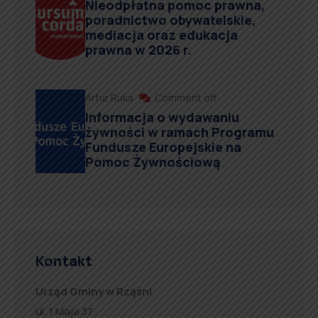
Nieodpłatna pomoc prawna,
poradnictwo obywatelskie,
mediacja oraz edukacja
prawna w 2026 r.
Artur Ruka
Comment off
Informacja o wydawaniu
żywności w ramach Programu
Fundusze Europejskie na
Pomoc Żywnościową
Kontakt
Urząd Gminy w Rząśni
ul. 1 Maja 37