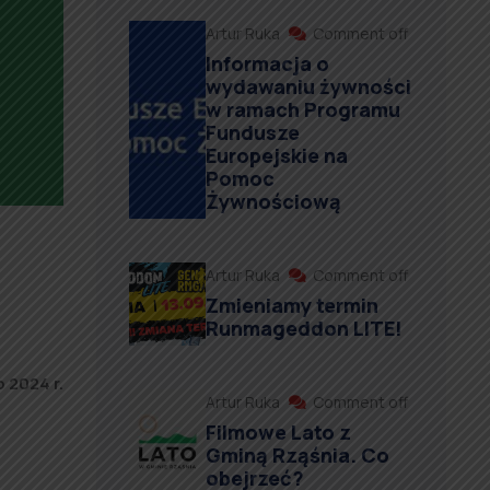
Artur Ruka
Comment off
Informacja o
wydawaniu żywności
w ramach Programu
Fundusze
Europejskie na
Pomoc
Żywnościową
Artur Ruka
Comment off
Zmieniamy termin
Runmageddon LITE!
 2024 r.
Artur Ruka
Comment off
Filmowe Lato z
Gminą Rząśnia. Co
obejrzeć?