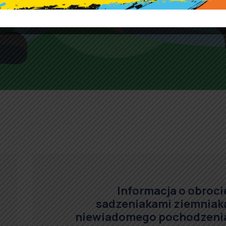
Informacja o obroci
sadzeniakami ziemniak
niewiadomego pochodzeni