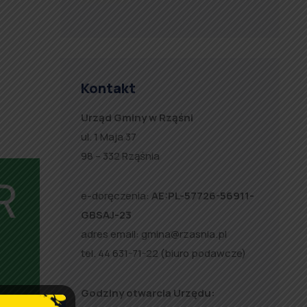
Kontakt
Urząd Gminy w Rząśni
ul. 1 Maja 37
98 – 332 Rząśnia
e-doręczenia:
AE:PL-57726-56911-
GBSAJ-23
adres email:
gmina@rzasnia.pl
tel. 44 631-71-22 (biuro podawcze)
Godziny otwarcia Urzędu: