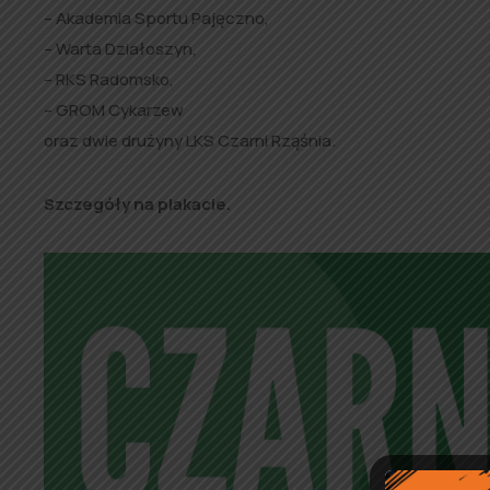
– Akademia Sportu Pajęczno,
– Warta Działoszyn,
– RKS Radomsko,
– GROM Cykarzew
oraz dwie drużyny LKS Czarni Rząśnia.
Szczegóły na plakacie.