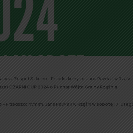
 oraz Zespół Szkolno – Przedszkolny im. Jana Pawła II w Rząśni
odsze) CZARNI CUP 2024
o Puchar Wójta Gminy Rząśnia
.
o – Przedszkolnym im. Jana Pawła II w Rząśni
w sobotę 17 lutego