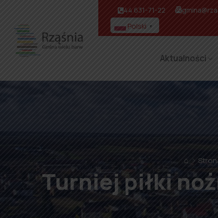
44 631-71-22
gmina@rzas
Polski
▼
Aktualności
⌂
Stron
Turniej piłki no