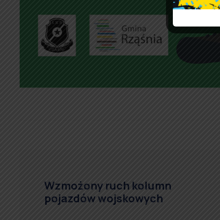
Wzmożony ruch kolumn
pojazdów wojskowych