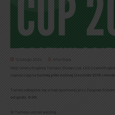
12 lutego 2024
Artur Ruka
Wójt Gminy Rząśnia Tomasz Stolarczyk, LKS Czarni Rząśnia
zapraszają na
turniej piłki nożnej (roczniki 2015 i mł
Turniej odbędzie się w hali sportowej przy Zespole Szkoln
od godz. 9.00.
W Turnieju udział wezmą: