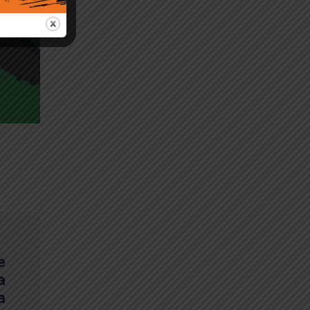
e
a
a