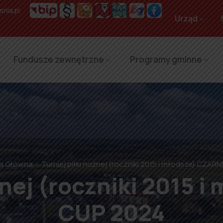
nia.pl
Urząd
Fundusze zewnętrzne
Programy gminne
a Główna
Turniej piłki nożnej (roczniki 2015 i młodsze) CZAR
żnej (roczniki 2015 
CUP 2024