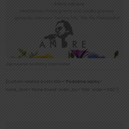
Zaproszenie na Gminny Dzień Kobiet
[custom-related-posts title=”
Podobne wpisy:
”
none_text=”None found” order_by=”title” order=”ASC”]