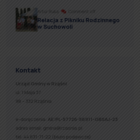
Artur Ruka
Comment off
Relacja z Pikniku Rodzinnego
w Suchowoli
Kontakt
Urząd Gminy w Rząśni
ul. 1 Maja 37
98 – 332 Rząśnia
e-doręczenia:
AE:PL-57726-56911-GBSAJ-23
adres email:
gmina@rzasnia.pl
tel. 44 631-71-22 (biuro podawcze)