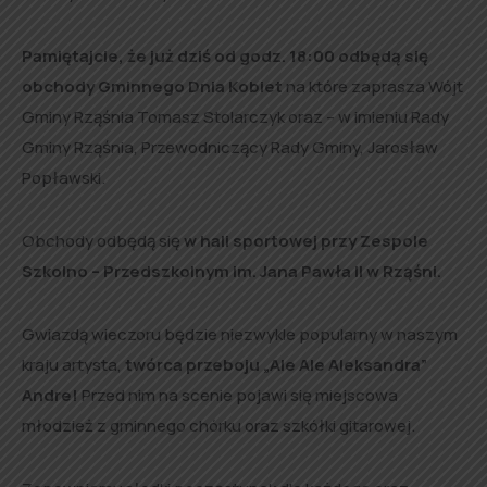
Pamiętajcie, że już dziś od godz. 18:00 odbędą się
obchody Gminnego Dnia Kobiet
na które zaprasza Wójt
Gminy Rząśnia Tomasz Stolarczyk oraz – w imieniu Rady
Gminy Rząśnia, Przewodniczący Rady Gminy, Jarosław
Popławski.
Obchody odbędą się
w hali sportowej przy Zespole
Szkolno – Przedszkolnym im. Jana Pawła II w Rząśni.
Gwiazdą wieczoru będzie niezwykle popularny w naszym
kraju artysta,
twórca przeboju „Ale Ale Aleksandra”
Andre!
Przed nim na scenie pojawi się miejscowa
młodzież z gminnego chórku oraz szkółki gitarowej.