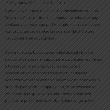
10 grudnia 2024
Artur Ruka
3 grudnia w Zespole Szkolno – Przedszkolnym im. Jana
Pawła II w Rząśni odbyło się podsumowanie szkolnego
konkursu plastycznego pt. Eko-pudełko na świetlicowe
różności organizowanego dla uczniów klas 1-3 przez
nauczycieli świetlicy szkolnej.
Celem konkursu było szerzenie idei ekologii i troski o
środowisko naturalne, zapoznanie z pojęciem recyklingu,
a także rozwijanie wrażliwości estetycznej i
indywidualnych zdolności twórczych. Zadaniem
uczestników było wykonanie pojemnika na zabawki lub
artykuły plastyczne znajdujące się w sali świetlicowej,
wykorzystując opakowania tekturowe i plastikowe
pozostałe po różnych artykułach domowego użytku.