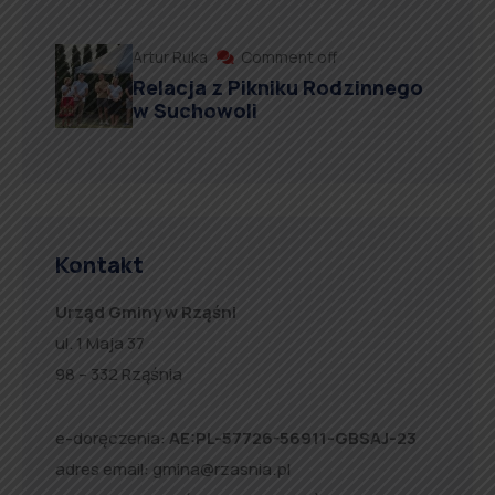
Artur Ruka
Comment off
Relacja z Pikniku Rodzinnego
w Suchowoli
Kontakt
Urząd Gminy w Rząśni
ul. 1 Maja 37
98 – 332 Rząśnia
e-doręczenia:
AE:PL-57726-56911-GBSAJ-23
adres email:
gmina@rzasnia.pl