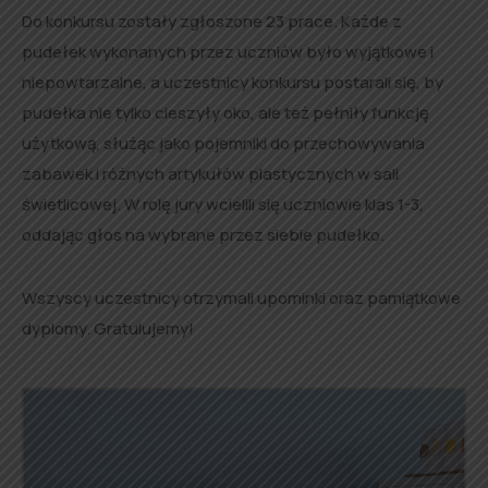
Do konkursu zostały zgłoszone 23 prace. Każde z
pudełek wykonanych przez uczniów było wyjątkowe i
niepowtarzalne, a uczestnicy konkursu postarali się, by
pudełka nie tylko cieszyły oko, ale też pełniły funkcję
użytkową, służąc jako pojemniki do przechowywania
zabawek i różnych artykułów plastycznych w sali
świetlicowej. W rolę jury wcielili się uczniowie klas 1-3,
oddając głos na wybrane przez siebie pudełko.
Wszyscy uczestnicy otrzymali upominki oraz pamiątkowe
dyplomy. Gratulujemy!