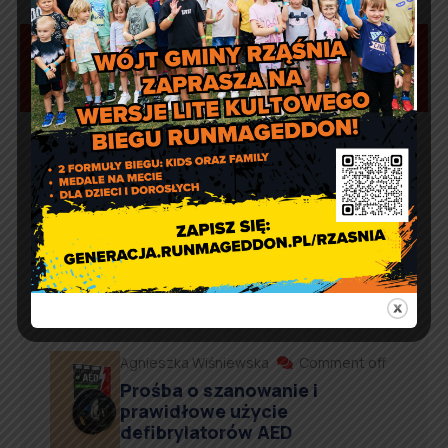
Aktualności
Marcin Kazuba
Comment off
Sportowy weekend z Czarnymi
Rząśnia
Agnieszka Wiśniewska
Comment off
Prośba o szanowanie i
prawidłowe użycie
defibrylatorów AED