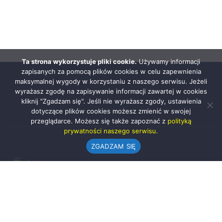
Ta strona wykorzystuje pliki cookie.
Używamy informacji
zapisanych za pomocą plików cookies w celu zapewnienia
maksymalnej wygody w korzystaniu z naszego serwisu. Jeżeli
wyrażasz zgodę na zapisywanie informacji zawartej w cookies
kliknij "Zgadzam się". Jeśli nie wyrażasz zgody, ustawienia
dotyczące plików cookies możesz zmienić w swojej
przeglądarce. Możesz się także zapoznać z
polityką
prywatności naszego serwisu.
ZGADZAM SIĘ
Urząd Gminy w Rząśni
ul. 1 Maja 37
98-332 Rząśnia