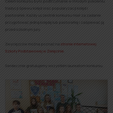
Celem konkursu było podtrzymanie w młodym pokoleniu
tradycji śpiewu kolęd oraz popularyzacji kolęd i
pastorałek. Każdy uczestnik konkursu miał za zadanie
przygotować jedną kolędę lub pastorałkę i zaśpiewać ją
przed szkolnym jury.
Zwycięzców można poznać na
stronie internetowej
Szkoły Podstawowej w Zielęcinie
.
Serdecznie gratulujemy wszystkim laureatom konkursu.