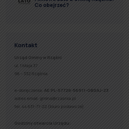
Co obejrzeć?
Kontakt
Urząd Gminy w Rząśni
ul. 1 Maja 37
98 – 332 Rząśnia
e-doręczenia:
AE:PL-57726-56911-GBSAJ-23
adres email:
gmina@rzasnia.pl
tel. 44 631-71-22 (biuro podawcze)
Godziny otwarcia Urzędu: