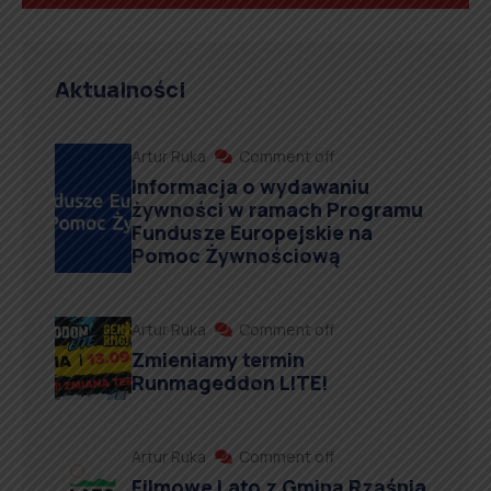
Aktualności
Artur Ruka
Comment off
Informacja o wydawaniu
żywności w ramach Programu
Fundusze Europejskie na
Pomoc Żywnościową
Artur Ruka
Comment off
Zmieniamy termin
Runmageddon LITE!
Artur Ruka
Comment off
Filmowe Lato z Gminą Rząśnia.