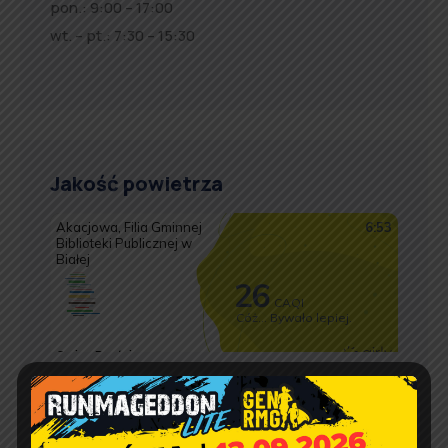
pon.: 9:00 – 17:00
wt. – pt.: 7:30 – 15:30
Jakość powietrza