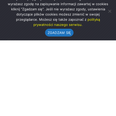
wyrażasz zgodę na zapisywanie informacji zawartej w cookies
kliknij "Zgadzam się". Jeśli nie wyrażasz zgody, ustawienia
dotyczące plików cookies możesz zmienić w swojej
przeglądarce. Możesz się także zapoznać z
polityką
prywatności naszego serwisu.
ZGADZAM SIĘ
Urząd Gminy w Rząśni
ul. 1 Maja 37
98-332 Rząśnia
AE:PL-57726-56911-GBSAJ-23 (e-doręczenia)
gmina@rzasnia.pl
44 631-71-22 (biuro podawcze)
Godziny otwarcia Urzędu: