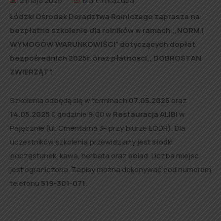
2 maja 2025
Marcin Kazuba
Łódzki Ośrodek Doradztwa Rolniczego zaprasza na
bezpłatne szkolenie dla rolników w ramach ,,NORM I
WYMOGÓW WARUNKOWIŚCI” dotyczących dopłat
bezpośrednich 2025r. oraz płatności,, DOBROSTAN
ZWIERZĄT”.
Szkolenia odbędą się w terminach
07.05.2025
oraz
14.05.2025
0 godzinie 9:00 w
Restauracja ALIBI
w
Pajęcznie (ul. Cmentarna 3- przy biurze ŁODR). Dla
uczestników szkolenia przewidziany jest słodki
poczęstunek, kawa, herbata oraz obiad. Liczba miejsc
jest ograniczona. Zapisy można dokonywać pod numerem
telefonu
519-301-071
.