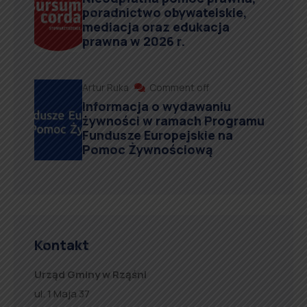
poradnictwo obywatelskie,
mediacja oraz edukacja
prawna w 2026 r.
Artur Ruka
Comment off
Informacja o wydawaniu
żywności w ramach Programu
Fundusze Europejskie na
Pomoc Żywnościową
Kontakt
Urząd Gminy w Rząśni
ul. 1 Maja 37