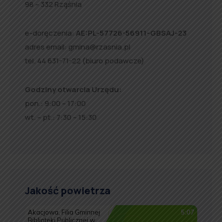
98 – 332 Rząśnia
e-doręczenia:
AE:PL-57726-56911-GBSAJ-23
adres email:
gmina@rzasnia.pl
tel. 44 631-71-22 (biuro podawcze)
Godziny otwarcia Urzędu:
pon.: 9:00 – 17:00
wt. – pt.: 7:30 – 15:30
Jakość powietrza