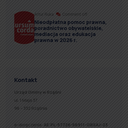
Artur Ruka
Comment off
Nieodpłatna pomoc prawna,
poradnictwo obywatelskie,
mediacja oraz edukacja
prawna w 2026 r.
Kontakt
Urząd Gminy w Rząśni
ul. 1 Maja 37
98 – 332 Rząśnia
e-doręczenia:
AE:PL-57726-56911-GBSAJ-23