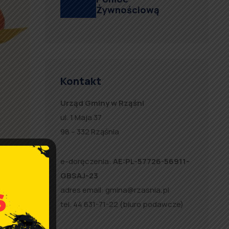
Żywnościową
Kontakt
Urząd Gminy w Rząśni
ul. 1 Maja 37
98 – 332 Rząśnia
e-doręczenia:
AE:PL-57726-56911-
GBSAJ-23
adres email:
gmina@rzasnia.pl
tel. 44 631-71-22 (biuro podawcze)