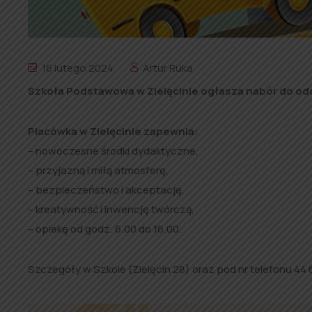
16 lutego 2024
Artur Ruka
Szkoła Podstawowa w Zielęcinie ogłasza nabór do odd
Placówka w Zielęcinie zapewnia:
– nowoczesne środki dydaktyczne,
– przyjazną i miłą atmosferę,
– bezpieczeństwo i akceptację,
– kreatywność i inwencję twórczą,
– opiekę od godz. 6.00 do 16.00.
Szczegóły w Szkole (Zielęcin 28) oraz pod nr telefonu 44 6