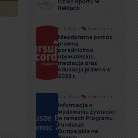
Dzień Sportu w
Reklach
Artur Ruka
Comment off
Nieodpłatna pomoc
prawna,
poradnictwo
obywatelskie,
mediacja oraz
edukacja prawna w
2026 r.
Artur Ruka
Comment off
Informacja o
wydawaniu żywności
w ramach Programu
Fundusze
Europejskie na
Pomoc