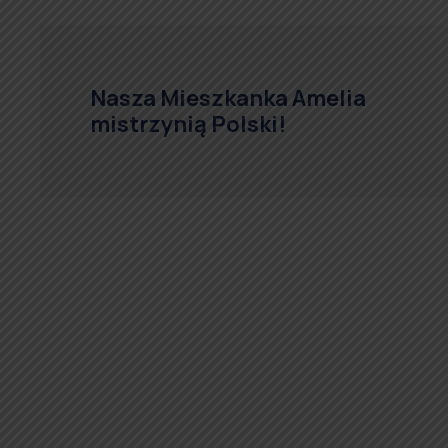
Nasza Mieszkanka Amelia
mistrzynią Polski!