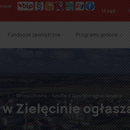
nia.pl
Urząd
Fundusze zewnętrzne
Programy gminne
⌂
Strona Główna
Szkoła w Zielęcinie ogłasza nabór
 w Zielęcinie ogłasz