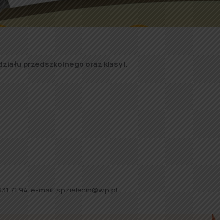
ziału przedszkolnego oraz klasy I.
31 71 94, e-mail: spzielecin@wp.pl.