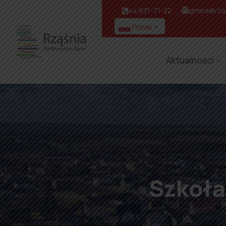
44 631-71-22
gmina@rzas
Polski
▼
Aktualności
Szkoła