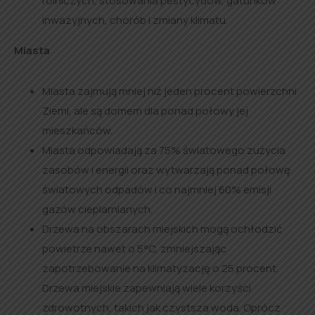
rolniczych, stosowania pestycydów, gatunków
inwazyjnych, chorób i zmiany klimatu.
Miasta
Miasta zajmują mniej niż jeden procent powierzchni
Ziemi, ale są domem dla ponad połowy jej
mieszkańców.
Miasta odpowiadają za 75% światowego zużycia
zasobów i energii oraz wytwarzają ponad połowę
światowych odpadów i co najmniej 60% emisji
gazów cieplarnianych.
Drzewa na obszarach miejskich mogą ochłodzić
powietrze nawet o 5°C, zmniejszając
zapotrzebowanie na klimatyzację o 25 procent.
Drzewa miejskie zapewniają wiele korzyści
zdrowotnych, takich jak czystsza woda. Oprócz