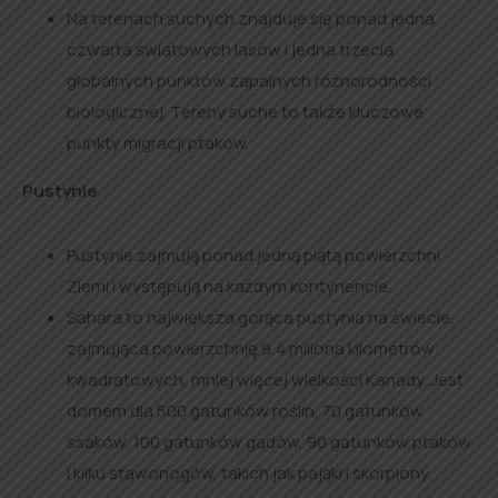
Na terenach suchych znajduje się ponad jedna
czwarta światowych lasów i jedna trzecia
globalnych punktów zapalnych różnorodności
biologicznej. Tereny suche to także kluczowe
punkty migracji ptaków.
Pustynie
Pustynie zajmują ponad jedną piątą powierzchni
Ziemi i występują na każdym kontynencie.
Sahara to największa gorąca pustynia na świecie,
zajmująca powierzchnię 9,4 miliona kilometrów
kwadratowych, mniej więcej wielkości Kanady. Jest
domem dla 500 gatunków roślin, 70 gatunków
ssaków, 100 gatunków gadów, 90 gatunków ptaków
i kilku stawonogów, takich jak pająki i skorpiony.