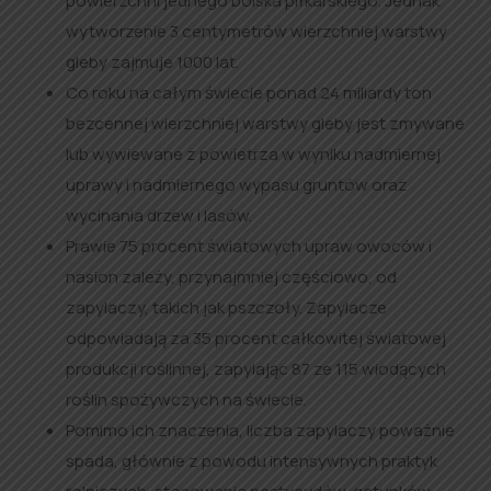
powierzchni jednego boiska piłkarskiego. Jednak
wytworzenie 3 centymetrów wierzchniej warstwy
gleby zajmuje 1000 lat.
Co roku na całym świecie ponad 24 miliardy ton
bezcennej wierzchniej warstwy gleby jest zmywane
lub wywiewane z powietrza w wyniku nadmiernej
uprawy i nadmiernego wypasu gruntów oraz
wycinania drzew i lasów.
Prawie 75 procent światowych upraw owoców i
nasion zależy, przynajmniej częściowo, od
zapylaczy, takich jak pszczoły. Zapylacze
odpowiadają za 35 procent całkowitej światowej
produkcji roślinnej, zapylając 87 ze 115 wiodących
roślin spożywczych na świecie.
Pomimo ich znaczenia, liczba zapylaczy poważnie
spada, głównie z powodu intensywnych praktyk