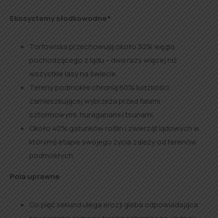
Ekosystemy słodkowodne*
Torfowiska przechowują około 30% węgla
pochodzącego z lądu – dwa razy więcej niż
wszystkie lasy na świecie.
Tereny podmokłe chronią 60% ludzkości
zamieszkującej wybrzeża przed falami
sztormowymi, huraganami i tsunami.
Około 40% gatunków roślin i zwierząt lądowych w
którymś etapie swojego życia zależy od terenów
podmokłych.
Pola uprawne
Co pięć sekund ulega erozji gleba odpowiadająca