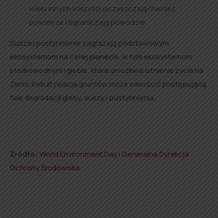
wielu innych korzyści oczyszczają również
powietrze i ograniczają powodzie.
Susza i pustynnienie zagrażają podstawowym
ekosystemom na całej planecie, w tym ekosystemom
słodkowodnym i glebie, która umożliwia istnienie życia na
Ziemi. Rekultywacja gruntów może odwrócić postępującą
falę degradacji gleby, suszy i pustynnienia.
Źródło:
World Environment Day
i
Generalna Dyrekcja
Ochrony Środowiska
.