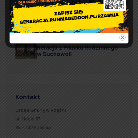
Prośba o szanowanie i
prawidłowe użycie
defibrylatorów AED
Artur Ruka
Comment off
Relacja z Pikniku Rodzinnego
w Suchowoli
Kontakt
Urząd Gminy w Rząśni
ul. 1 Maja 37
98 – 332 Rząśnia