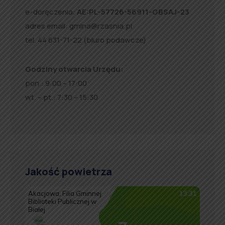
e-doręczenia:
AE:PL-57726-56911-GBSAJ-23
adres email:
gmina@rzasnia.pl
tel. 44 631-71-22 (biuro podawcze)
Godziny otwarcia Urzędu:
pon.: 9:00 – 17:00
wt. – pt.: 7:30 – 15:30
Jakość powietrza