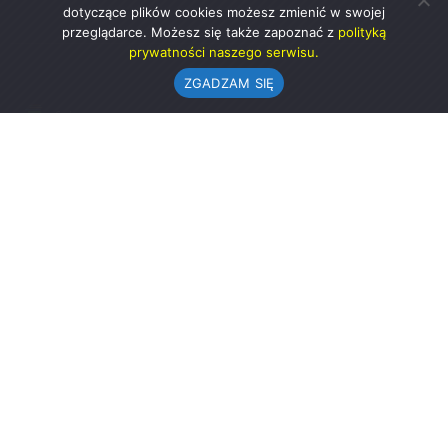
dotyczące plików cookies możesz zmienić w swojej
przeglądarce. Możesz się także zapoznać z
polityką
prywatności naszego serwisu.
ZGADZAM SIĘ
Urząd Gminy w Rząśni
ul. 1 Maja 37
98-332 Rząśnia
AE:PL-57726-56911-GBSAJ-23 (e-doręczenia)
gmina@rzasnia.pl
44 631-71-22 (biuro podawcze)
Godziny otwarcia Urzędu:
pon.: 9.00-17.00
wt.-pt.: 7.30-15.30