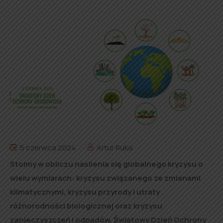
5 czerwca 2024
Artur Ruka
Stoimy w obliczu nasilenia się globalnego kryzysu o
wielu wymiarach: kryzysu związanego ze zmianami
klimatycznymi, kryzysu przyrody i utraty
różnorodności biologicznej oraz kryzysu
zanieczyszczeń i odpadów. Światowy Dzień Ochrony