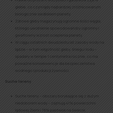
glebie, co czyni lądy najbardziej zróżnicowanym
biologicznie siedliskiem planety.
Zdrowe gleby magazynują ogromne ilości węgla,
którego uwolnienie spowodowałoby ogromny i
gwałtowny wzrost ocieplenia planety.
W ciągu ostatnich dwudziestu lat zasoby wody na
lądzie – w tym wilgotność gleby, śniegu i lodu –
spadały w tempie 1 centymetra rocznie, co ma
poważne konsekwencje dla bezpieczeństwa
wodnego i produkcji żywności.
Suche tereny
Suche tereny – obszary borykające się z dużym
niedoborem wody – zajmują 41% powierzchni
lądowej Ziemi i 78% pastwisk na świecie.