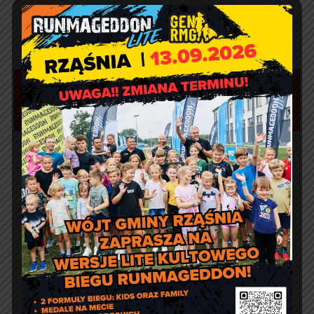
Aktualności
Marcin Kazuba
Comment off
Sportowy weekend z Czarnymi
Rząśnia
Agnieszka Wiśniewska
Comment off