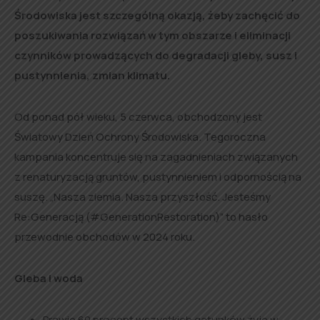
Środowiska jest szczególną okazją, żeby zachęcić do
poszukiwania rozwiązań w tym obszarze i eliminacji
czynników prowadzących do degradacji gleby, susz i
pustynnienia, zmian klimatu.
Od ponad pół wieku, 5 czerwca, obchodzony jest
Światowy Dzień Ochrony Środowiska. Tegoroczna
kampania koncentruje się na zagadnieniach związanych
z renaturyzacją gruntów, pustynnieniem i odpornością na
suszę. „Nasza ziemia. Nasza przyszłość. Jesteśmy
Re:Generacją (#GenerationRestoration)” to hasło
przewodnie obchodów w 2024 roku.
Gleba i woda
Prawie 60 procent wszystkich gatunków żyje w