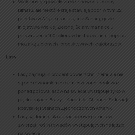
Wiele pustyń powiększa się z powodu zmiany
klimatu, ale niektóre kraje stawiają opór, w tym 22
państwa w Afryce graniczące z Saharą, gdzie
inicjatywa Wielkiej Zielonej Ściany ma na celu
przywrócenie 100 milionów hektarów ziemi poprzez
mozaikę zielonych i produktywnych krajobrazów.
Lasy
Lasy zajmują 31 procent powierzchni Ziemi, ale nie
są one równomiernie rozmieszczone, ponieważ
ponad połowa lasów na świecie występuje tylko w
pięciu krajach: Brazylii, Kanadzie, Chinach, Federacji
Rosyjskiej i Stanach Zjednoczonych Ameryki.
Lasy są domem dla ponad połowy gatunków
zwierząt, roślin i owadów występujących na lądzie
na świecie.