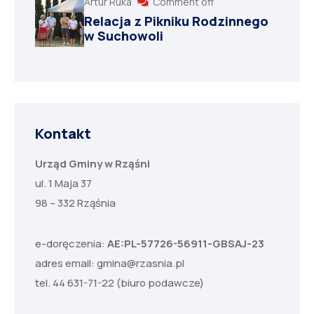
Artur Ruka
Comment off
Relacja z Pikniku Rodzinnego
w Suchowoli
Kontakt
Urząd Gminy w Rząśni
ul. 1 Maja 37
98 – 332 Rząśnia
e-doręczenia:
AE:PL-57726-56911-GBSAJ-23
adres email:
gmina@rzasnia.pl
tel. 44 631-71-22 (biuro podawcze)