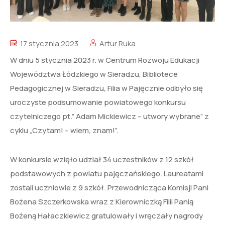
17 stycznia 2023
Artur Ruka
W dniu 5 stycznia 2023 r. w Centrum Rozwoju Edukacji
Województwa Łódzkiego w Sieradzu, Bibliotece
Pedagogicznej w Sieradzu, Filia w Pajęcznie odbyło się
uroczyste podsumowanie powiatowego konkursu
czytelniczego pt.” Adam Mickiewicz – utwory wybrane” z
cyklu „Czytam! – wiem, znam!”.
W konkursie wzięło udział 34 uczestników z 12 szkół
podstawowych z powiatu pajęczańskiego. Laureatami
zostali uczniowie z 9 szkół. Przewodnicząca Komisji Pani
Bożena Szczerkowska wraz z Kierowniczką Filii Panią
Bożeną Hałaczkiewicz gratulowały i wręczały nagrody