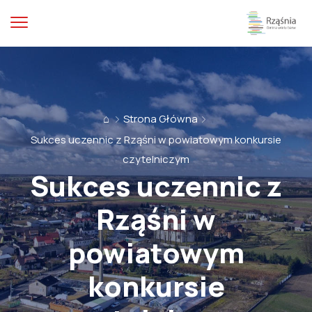
⌂
Strona Główna
Sukces uczennic z Rząśni w powiatowym konkursie
czytelniczym
Sukces uczennic z
Rząśni w
powiatowym
konkursie