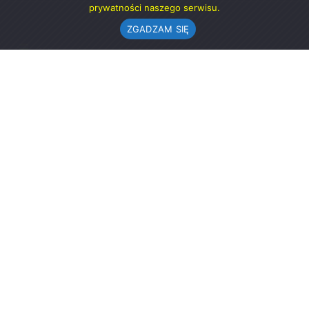
prywatności naszego serwisu.
ZGADZAM SIĘ
Urząd Gminy w Rząśni
ul. 1 Maja 37
98-332 Rząśnia
AE:PL-57726-56911-GBSAJ-23 (e-doręczenia)
gmina@rzasnia.pl
44 631-71-22 (biuro podawcze)
Godziny otwarcia Urzędu:
pon.: 9.00-17.00
wt.-pt.: 7.30-15.30