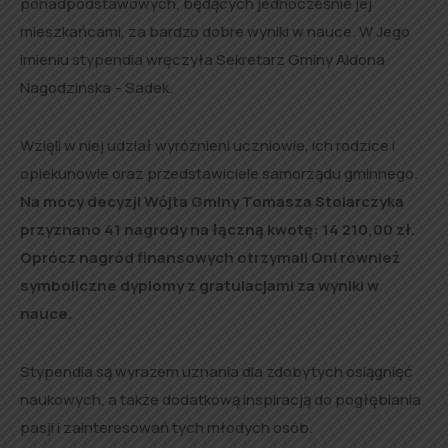
ponadpodstawowych, będących jednocześnie jej
mieszkańcami, za bardzo dobre wyniki w nauce. W Jego
imieniu stypendia wręczyła Sekretarz Gminy Aldona
Nagodzińska – Sadek.
Wzięli w niej udział wyróżnieni uczniowie, ich rodzice i
opiekunowie oraz przedstawiciele samorządu gminnego.
Na mocy decyzji Wójta Gminy Tomasza Stolarczyka
przyznano 41 nagrody na łączną kwotę: 14 210,00 zł.
Oprócz nagród finansowych otrzymali Oni również
symboliczne dyplomy z gratulacjami za wyniki w
nauce.
Stypendia są wyrazem uznania dla zdobytych osiągnięć
naukowych, a także dodatkową inspiracją do pogłębiania
pasji i zainteresowań tych młodych osób.