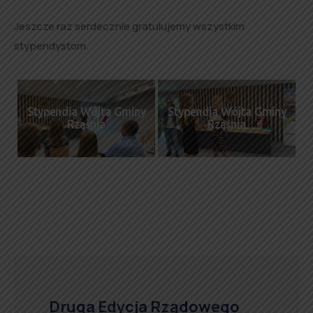
Jeszcze raz serdecznie gratulujemy wszystkim
stypendystom.
Stypendia Wójta Gminy
Stypendia Wójta Gminy
Rząśnia
Rząśnia
Druga Edycja Rządowego