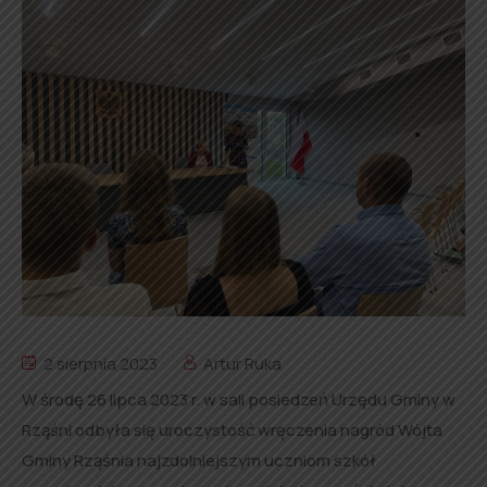
2 sierpnia 2023
Artur Ruka
W środę 26 lipca 2023 r. w sali posiedzeń Urzędu Gminy w
Rząśni odbyła się uroczystość wręczenia nagród Wójta
Gminy Rząśnia najzdolniejszym uczniom szkół