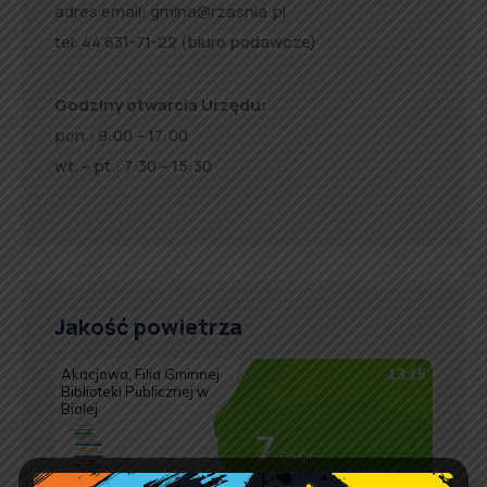
adres email:
gmina@rzasnia.pl
tel. 44 631-71-22 (biuro podawcze)
Godziny otwarcia Urzędu:
pon.: 9:00 – 17:00
wt. – pt.: 7:30 – 15:30
Jakość powietrza