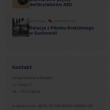
defibrylatorów AED
Artur Ruka
Comment off
Relacja z Pikniku Rodzinnego
w Suchowoli
Kontakt
Urząd Gminy w Rząśni
ul. 1 Maja 37
98 – 332 Rząśnia
e-doręczenia:
AE:PL-57726-56911-GBSAJ-23