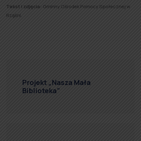
Tekst i zdjęcia:
Gminny Ośrodek Pomocy Społecznej w
Rząśni.
Projekt „Nasza Mała
Biblioteka”