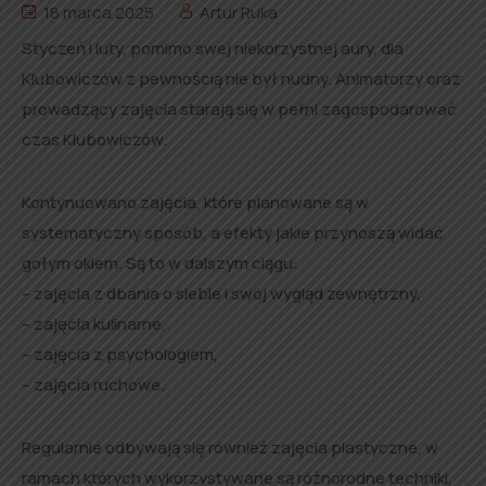
18 marca 2025
Artur Ruka
Styczeń i luty, pomimo swej niekorzystnej aury, dla
Klubowiczów z pewnością nie był nudny. Animatorzy oraz
prowadzący zajęcia starają się w pełni zagospodarować
czas Klubowiczów.
Kontynuowano zajęcia, które planowane są w
systematyczny sposób, a efekty jakie przynoszą widać
gołym okiem. Są to w dalszym ciągu:
– zajęcia z dbania o siebie i swój wygląd zewnętrzny,
– zajęcia kulinarne,
– zajęcia z psychologiem,
– zajęcia ruchowe.
Regularnie odbywają się również zajęcia plastyczne, w
ramach których wykorzystywane są różnorodne techniki,