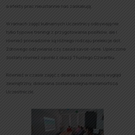
a efekty prac nieustannie nas zaskakują.
W ramach zajęć kulinarnych Uczestnicy odbywają nie
tylko typowe treningi z przygotowania posiłków, ale i
również prowadzone są różnego rodzaju prelekcje dot.
Zdrowego odżywiania czy zasad savoir-vivre. Upieczone
zostały również oponki z okazji Tłustego Czwartku.
Również w czasie zajęć z dbania o siebie i swój wygląd
zewnętrzny, dokonana została kolejna metamorfoza
Uczestniczki.