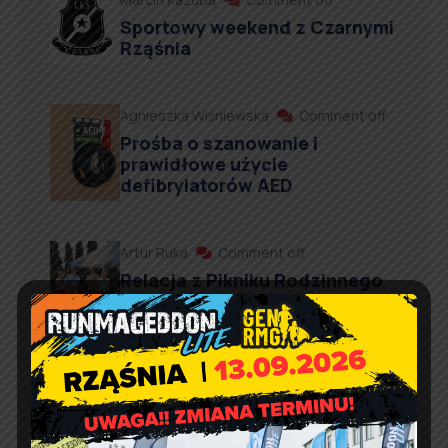
Sportowy weekend z Czarnymi
Rząśnia
Agnieszka Wiśniewska
Comment off
Prośba o szanowanie i
prawidłowe użycie
defibrylatorów AED
Artur Ruka
Comment off
Relacja z Pikniku Rodzinnego
w Suchowoli
Kontakt