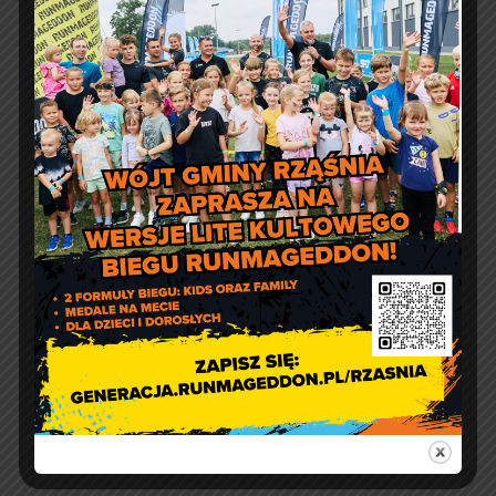
Urząd Gminy w Rząśni
ul. 1 Maja 37
98 – 332 Rząśnia
e-doręczenia:
AE:PL-57726-56911-GBSAJ-23
adres email:
gmina@rzasnia.pl
tel. 44 631-71-22 (biuro podawcze)
Godziny otwarcia Urzędu:
pon.: 9:00 – 17:00
wt. – pt.: 7:30 – 15:30