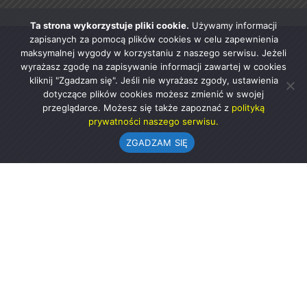
Ta strona wykorzystuje pliki cookie.
Używamy informacji
zapisanych za pomocą plików cookies w celu zapewnienia
maksymalnej wygody w korzystaniu z naszego serwisu. Jeżeli
wyrażasz zgodę na zapisywanie informacji zawartej w cookies
kliknij "Zgadzam się". Jeśli nie wyrażasz zgody, ustawienia
dotyczące plików cookies możesz zmienić w swojej
przeglądarce. Możesz się także zapoznać z
polityką
prywatności naszego serwisu.
ZGADZAM SIĘ
Urząd Gminy w Rząśni
ul. 1 Maja 37
98-332 Rząśnia
AE:PL-57726-56911-GBSAJ-23 (e-doręczenia)
gmina@rzasnia.pl