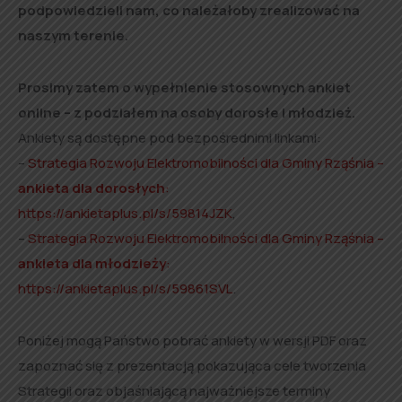
podpowiedzieli nam, co należałoby zrealizować na
naszym terenie.
Prosimy zatem o wypełnienie stosownych ankiet
online – z podziałem na osoby dorosłe i młodzież.
Ankiety są dostępne pod bezpośrednimi linkami:
–
Strategia Rozwoju Elektromobilności dla Gminy Rząśnia –
ankieta dla dorosłych
:
https://ankietaplus.pl/s/59814JZK
,
–
Strategia Rozwoju Elektromobilności dla Gminy Rząśnia –
ankieta dla młodzieży
:
https://ankietaplus.pl/s/59861SVL
.
Poniżej mogą Państwo pobrać ankiety w wersji PDF oraz
zapoznać się z prezentacją pokazująca cele tworzenia
Strategii oraz objaśniającą najważniejsze terminy