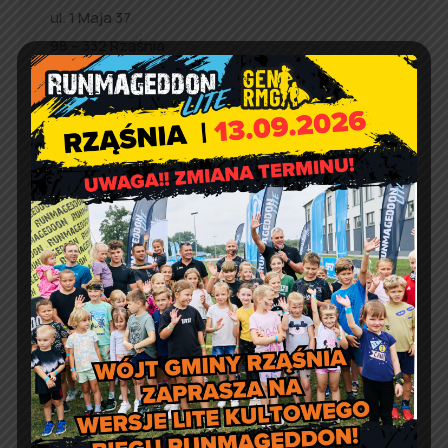
ul. 1 Maja 37
98 – 332 Rząśnia
e-doręczenia:
AE:PL-57726-56911-GBSAJ-23
adres email:
gmina@rzasnia.pl
tel. 44 631-71-22 (biuro podawcze)
Godziny otwarcia Urzędu:
pon.: 9:00 – 17:00
wt. – pt.: 7:30 – 15:30
Jakość powietrza