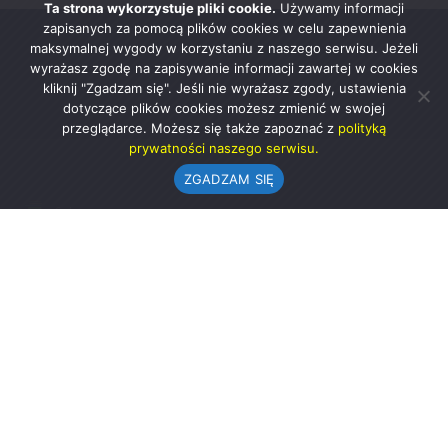
Ta strona wykorzystuje pliki cookie.
Używamy informacji
zapisanych za pomocą plików cookies w celu zapewnienia
maksymalnej wygody w korzystaniu z naszego serwisu. Jeżeli
wyrażasz zgodę na zapisywanie informacji zawartej w cookies
kliknij "Zgadzam się". Jeśli nie wyrażasz zgody, ustawienia
dotyczące plików cookies możesz zmienić w swojej
przeglądarce. Możesz się także zapoznać z
polityką
prywatności naszego serwisu.
ZGADZAM SIĘ
Urząd Gminy w Rząśni
ul. 1 Maja 37
98-332 Rząśnia
AE:PL-57726-56911-GBSAJ-23 (e-doręczenia)
gmina@rzasnia.pl
44 631-71-22 (biuro podawcze)