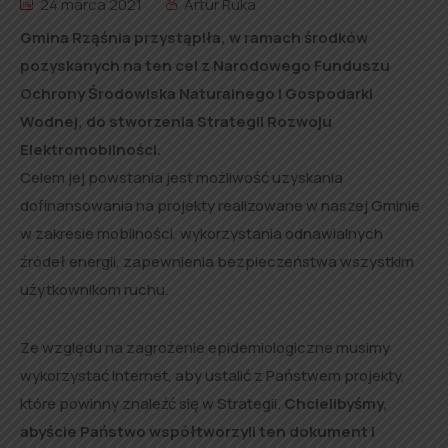
24 marca 2021
Artur Ruka
Gmina Rząśnia przystąpiła, w ramach środków
pozyskanych na ten cel z Narodowego Funduszu
Ochrony Środowiska Naturalnego i Gospodarki
Wodnej, do stworzenia Strategii Rozwoju
Elektromobilności.
Celem jej powstania jest możliwość uzyskania
dofinansowania na projekty realizowane w naszej Gminie
w zakresie mobilności, wykorzystania odnawialnych
źródeł energii, zapewnienia bezpieczeństwa wszystkim
użytkownikom ruchu.
Ze względu na zagrożenie epidemiologiczne musimy
wykorzystać Internet, aby ustalić z Państwem projekty,
które powinny znaleźć się w Strategii.
Chcielibyśmy,
abyście Państwo współtworzyli ten dokument i