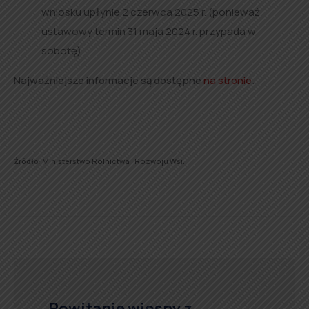
wniosku upłynie 2 czerwca 2025 r. (ponieważ
ustawowy termin 31 maja 2024 r. przypada w
sobotę).
Najważniejsze informacje są dostępne
na stronie
.
Źródło:
Ministerstwo Rolnictwa i Rozwoju Wsi.
Powitanie wiosny z