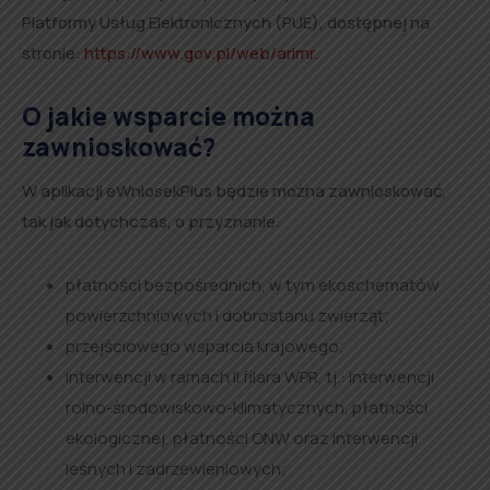
Platformy Usług Elektronicznych (PUE), dostępnej na
stronie:
https://www.gov.pl/web/arimr
.
O jakie wsparcie można
zawnioskować?
W aplikacji eWniosekPlus będzie można zawnioskować,
tak jak dotychczas, o przyznanie:
płatności bezpośrednich, w tym ekoschematów
powierzchniowych i dobrostanu zwierząt;
przejściowego wsparcia krajowego;
interwencji w ramach II filara WPR, tj.: interwencji
rolno-środowiskowo-klimatycznych, płatności
ekologicznej, płatności ONW oraz interwencji
leśnych i zadrzewieniowych;