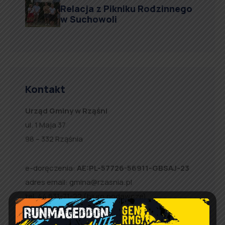
Relacja z Pikniku Rodzinnego
w Suchowoli
Kontakt
Urząd Gminy w Rząśni
ul. 1 Maja 37
98 – 332 Rząśnia
e-doręczenia:
AE:PL-57726-56911-GBSAJ-23
adres email:
gmina@rzasnia.pl
tel. 44 631-71-22 (biuro podawcze)