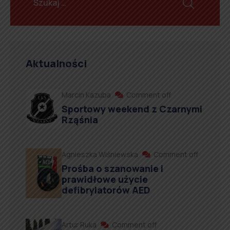
Aktualności
Marcin Kazuba
Comment off
Sportowy weekend z Czarnymi
Rząśnia
Agnieszka Wiśniewska
Comment off
Prośba o szanowanie i
prawidłowe użycie
defibrylatorów AED
Artur Ruka
Comment off