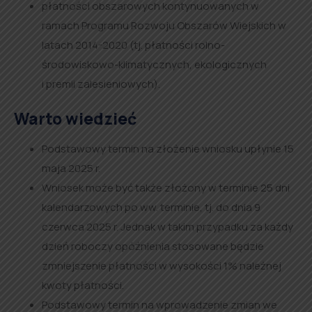
płatności obszarowych kontynuowanych w
ramach Programu Rozwoju Obszarów Wiejskich w
latach 2014-2020 (tj. płatności rolno-
środowiskowo-klimatycznych, ekologicznych
i premii zalesieniowych).
Warto wiedzieć
Podstawowy termin na złożenie wniosku upłynie 15
maja 2025 r.
Wniosek może być także złożony w terminie 25 dni
kalendarzowych po ww. terminie, tj. do dnia 9
czerwca 2025 r. Jednak w takim przypadku za każdy
dzień roboczy opóźnienia stosowane będzie
zmniejszenie płatności w wysokości 1% należnej
kwoty płatności.
Podstawowy termin na wprowadzenie zmian we