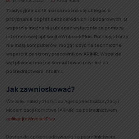
17 marca 2025
Artur Ruka
Tradycyjnie od 15 marca można się ubiegać o
przyznanie dopłat bezpośrednich i obszarowych. O
wsparcie można się ubiegać wyłącznie za pomocą
internetowej aplikacji eWniosekPlus. Rolnicy, którzy
nie mają komputerów, mogą liczyć na techniczne
wsparcie ze strony pracowników ARiMR. Wszelkie
wątpliwości można konsultować również za
pośrednictwem infolinii.
Jak zawnioskować?
Wniosek, należy złożyć do Agencji Restrukturyzacji i
Modernizacji Rolnictwa (ARiMR) za pośrednictwem
aplikacji eWniosekPlus
.
Dostęp do aplikacji odbywa się za pośrednictwem