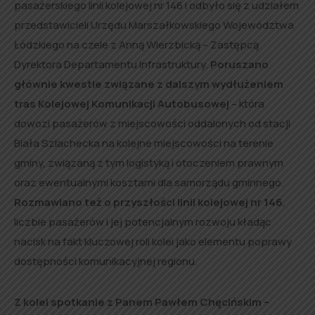
pasażerskiego linii kolejowej nr 146 i odbyło się z udziałem
przedstawicieli Urzędu Marszałkowskiego Województwa
Łódzkiego na czele z Anną Wierzbicką – Zastępcą
Dyrektora Departamentu Infrastruktury.
Poruszano
głównie kwestie związane z dalszym wydłużeniem
tras Kolejowej Komunikacji Autobusowej
– która
dowozi pasażerów z miejscowości oddalonych od stacji
Biała Szlachecka na kolejne miejscowości na terenie
gminy, związaną z tym logistyką i otoczeniem prawnym
oraz ewentualnymi kosztami dla samorządu gminnego.
Rozmawiano też o przyszłości linii kolejowej nr 146
,
liczbie pasażerów i jej potencjalnym rozwoju kładąc
nacisk na fakt kluczowej roli kolei jako elementu poprawy
dostępności komunikacyjnej regionu.
Z kolei spotkanie z Panem Pawłem Chęcińskim –