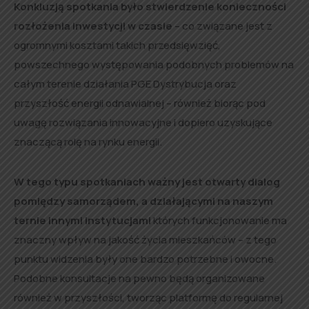
Konkluzją spotkania było stwierdzenie konieczności
rozłożenia inwestycji w czasie
– co związane jest z
ogromnymi kosztami takich przedsięwzięć,
powszechnego występowania podobnych problemów na
całym terenie działania PGE Dystrybucja oraz
przyszłość energii odnawialnej – również biorąc pod
uwagę rozwiązania innowacyjne i dopiero uzyskujące
znaczącą rolę na rynku energii.
W tego typu spotkaniach ważny jest otwarty dialog
pomiędzy samorządem, a działającymi na naszym
ternie innymi instytucjami
których funkcjonowanie ma
znaczny wpływ na jakość życia mieszkańców – z tego
punktu widzenia były one bardzo potrzebne i owocne.
Podobne konsultacje na pewno będą organizowane
również w przyszłości, tworząc platformę do regularnej