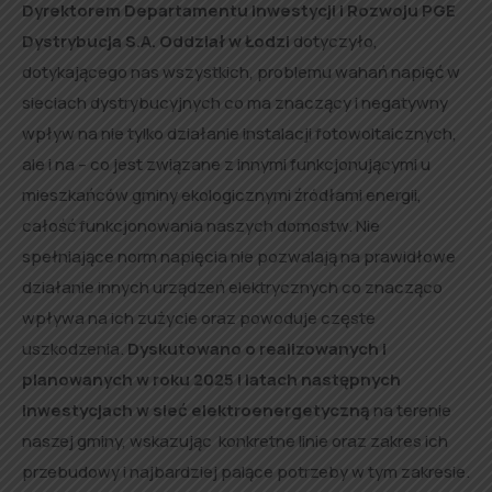
Dyrektorem Departamentu Inwestycji i Rozwoju
PGE
Dystrybucja S.A. Oddział w Łodzi
dotyczyło,
dotykającego nas wszystkich, problemu wahań napięć w
sieciach dystrybucyjnych co ma znaczący i negatywny
wpływ na nie tylko działanie instalacji fotowoltaicznych,
ale i na – co jest związane z innymi funkcjonującymi u
mieszkańców gminy ekologicznymi źródłami energii,
całość funkcjonowania naszych domostw. Nie
spełniające norm napięcia nie pozwalają na prawidłowe
działanie innych urządzeń elektrycznych co znacząco
wpływa na ich zużycie oraz powoduje częste
uszkodzenia.
Dyskutowano o realizowanych i
planowanych w roku 2025 i latach następnych
inwestycjach w sieć elektroenergetyczną
na terenie
naszej gminy, wskazując konkretne linie oraz zakres ich
przebudowy i najbardziej palące potrzeby w tym zakresie.