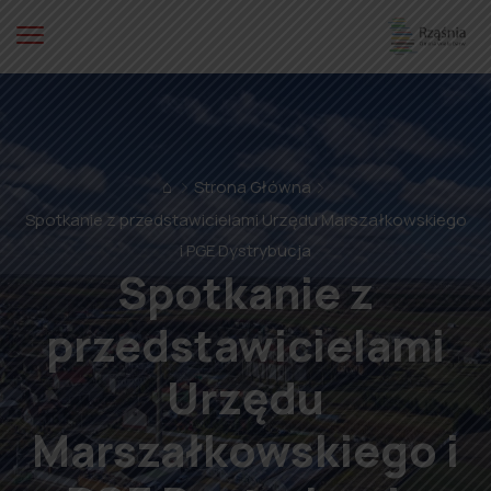
⌂
Strona Główna
Spotkanie z przedstawicielami Urzędu Marszałkowskiego
i PGE Dystrybucja
Spotkanie z
przedstawicielami
Urzędu
Marszałkowskiego i