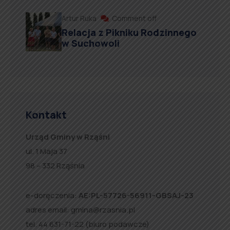
Artur Ruka
Comment off
Relacja z Pikniku Rodzinnego
w Suchowoli
Kontakt
Urząd Gminy w Rząśni
ul. 1 Maja 37
98 – 332 Rząśnia
e-doręczenia:
AE:PL-57726-56911-GBSAJ-23
adres email:
gmina@rzasnia.pl
tel. 44 631-71-22 (biuro podawcze)