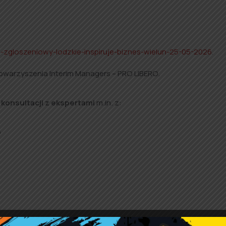
rz-zgloszeniowy-lodzkie-inspiruje-biznes-wielun-25-05-2026
.
warzyszenia Interim Managers – PRO LIBERO.
konsultacji z ekspertami
m.in. z:
o