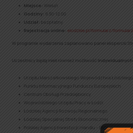
Miejsce:
Wieluń
Godziny:
9.30-12.00
Udział:
bezpłatny
Rejestracja online:
elodzkie.pl/formularz/formula
W programie wydarzenia zaplanowano panel ekspercki Sto
Uczestnicy będą mieli również możliwość
indywidualnych 
Urzędu Marszałkowskiego Województwa Łódzkieg
Punktu Informacyjnego Funduszy Europejskich
Centrum Obsługi Przedsiębiorcy
Wojewódzkiego Urzędu Pracy w Łodzi
Łódzkiej Agencji Rozwoju Regionalnego
Łódzkiej Specjalnej Strefy Ekonomicznej
Polskiej Agencji Inwestycji i Handlu – PAIH