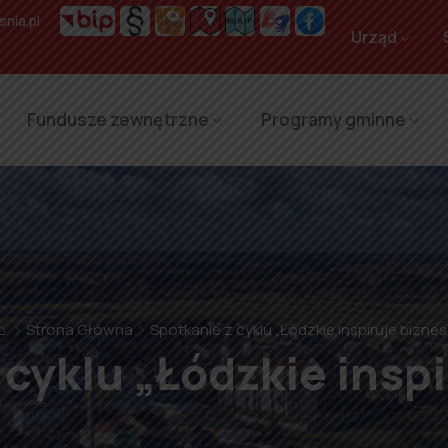
nia.pl
Urząd
Fundusze zewnętrzne
Programy gminne
⌂
Strona Główna
Spotkanie z cyklu „Łódzkie inspiruje biznes
 cyklu „Łódzkie inspi