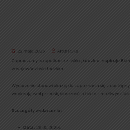
22 maja 2026
Artur Ruka
Zapraszamy na spotkanie z cyklu
„Łódzkie Inspiruje Biz
w województwie łódzkim.
Wydarzenie stanowi okazję do zapoznania się z dostępnym
wspierającymi przedsiębiorczość, a także z możliwymi ście
Szczegóły wydarzenia:
Data:
28.05.2026r.