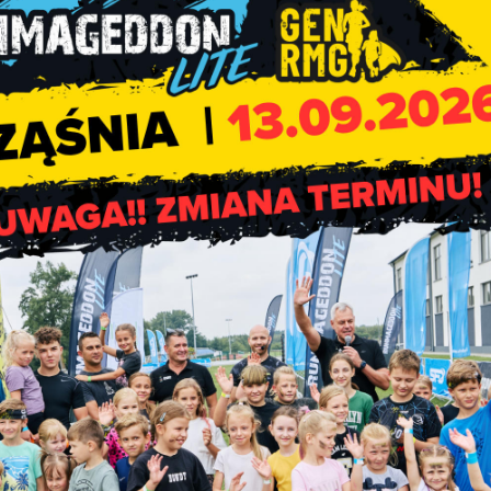
owiatowych Urzędów Pracy Wieluń, Wieruszów, Pajęczno
 ŁDB, FRGZ, itp.)