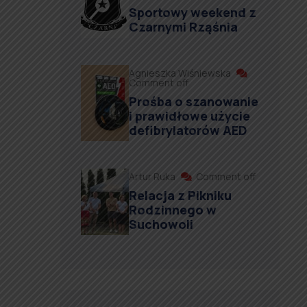
Sportowy weekend z
Czarnymi Rząśnia
Agnieszka Wiśniewska
Comment off
Prośba o szanowanie
i prawidłowe użycie
defibrylatorów AED
Artur Ruka
Comment off
Relacja z Pikniku
Rodzinnego w
Suchowoli