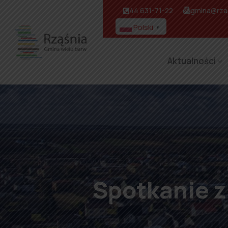
44 631-71-22
gmina@rzas
Polski
▼
Aktualności
Spotkanie z