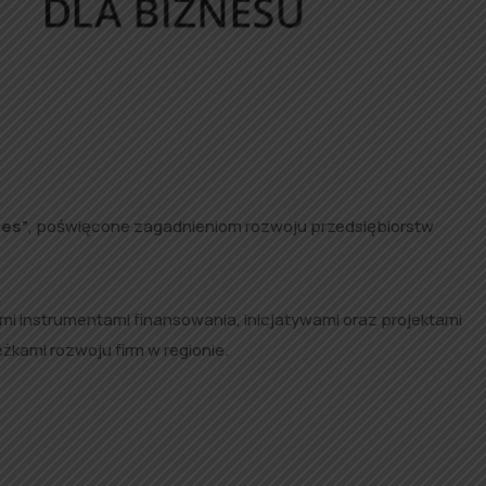
nes”
, poświęcone zagadnieniom rozwoju przedsiębiorstw
i instrumentami finansowania, inicjatywami oraz projektami
żkami rozwoju firm w regionie.