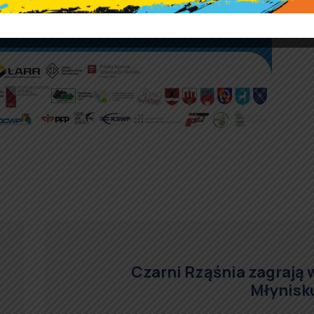
Czarni Rząśnia zagrają 
Młynisk