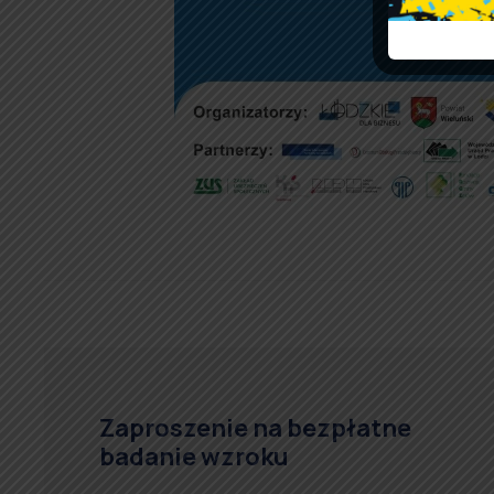
Zaproszenie na bezpłatne
badanie wzroku