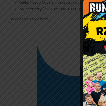
Wieluńskiego Oddziału Urzędu Skarbowego, ZUS i P
Inni partnerzy (PFP, KSWP, BKPT, LGD, OCWP, ŁIPH, INSE,
Serdecznie zapraszamy!