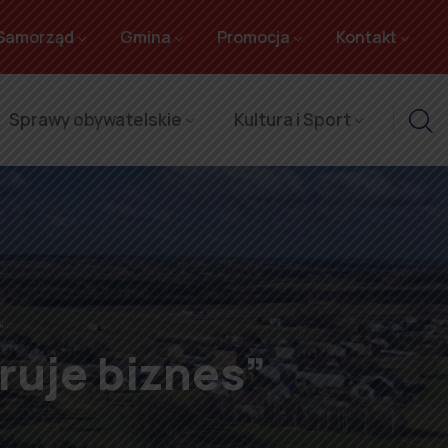
Samorząd
Gmina
Promocja
Kontakt
Sprawy obywatelskie
Kultura i Sport
”
ruje biznes”