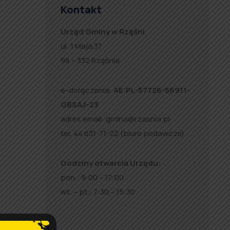
Kontakt
Urząd Gminy w Rząśni
ul. 1 Maja 37
98 – 332 Rząśnia
e-doręczenia:
AE:PL-57726-56911-
GBSAJ-23
adres email:
gmina@rzasnia.pl
tel. 44 631-71-22 (biuro podawcze)
Godziny otwarcia Urzędu:
pon.: 9:00 – 17:00
wt. – pt.: 7:30 – 15:30