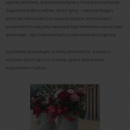
społeczeństwa, dobrej współpracy i woli porozumienia.
Zapewnił jednocześnie, że Ich głos – reprezentujący
przecież mieszkańców zawsze będzie wysłuchany i
podkreślił Ich rolę jako niezbędnego elementu samorządu
gminnego – łącznika pomiędzy mieszkańcami a gminą.
Spotkanie przebiegło w miłej atmosferze, a oprócz
rozmów dotyczących rozwoju gminy pełne było
wspomnień i żartów.