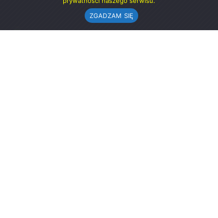
prywatności naszego serwisu.
ZGADZAM SIĘ
Urząd Gminy w Rząśni
ul. 1 Maja 37
98-332 Rząśnia
AE:PL-57726-56911-GBSAJ-23 (e-doręczenia)
gmina@rzasnia.pl
44 631-71-22 (biuro podawcze)
Godziny otwarcia Urzędu:
pon.: 9.00-17.00
wt.-pt.: 7.30-15.30