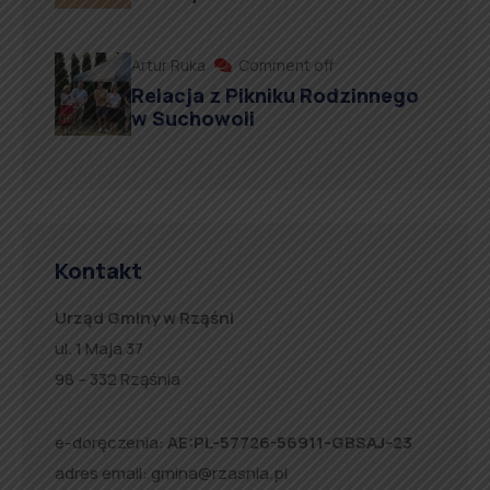
Artur Ruka
Comment off
Relacja z Pikniku Rodzinnego
w Suchowoli
Kontakt
Urząd Gminy w Rząśni
ul. 1 Maja 37
98 – 332 Rząśnia
e-doręczenia:
AE:PL-57726-56911-GBSAJ-23
adres email:
gmina@rzasnia.pl