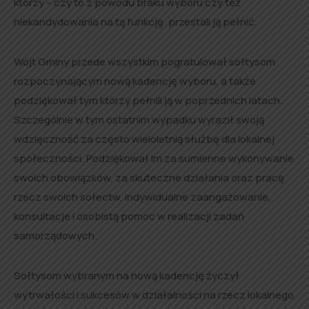
którzy – czy to z powodu braku wyboru czy też
niekandydowania na tą funkcję. przestali ją pełnić.
Wójt Gminy przede wszystkim pogratulował sołtysom
rozpoczynającym nową kadencję wyboru, a także
podziękował tym którzy pełnili ją w poprzednich latach.
Szczególnie w tym ostatnim wypadku wyraził swoją
wdzięczność za często wieloletnią służbę dla lokalnej
społeczności. Podziękował Im za sumienne wykonywanie
swoich obowiązków, za skuteczne działania oraz pracę
rzecz swoich sołectw, indywidualne zaangażowanie,
konsultacje i osobistą pomoc w realizacji zadań
samorządowych.
Sołtysom wybranym na nową kadencję życzył
wytrwałości i sukcesów w działalności na rzecz lokalnego