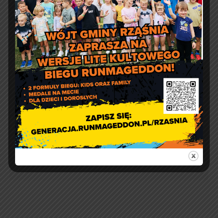
„Dzieciństwo bez
przemocy”
Firma bezpieczna cyfrowo –
bezpłatny kurs online
przygotowany z
niebezpiecznik.pl