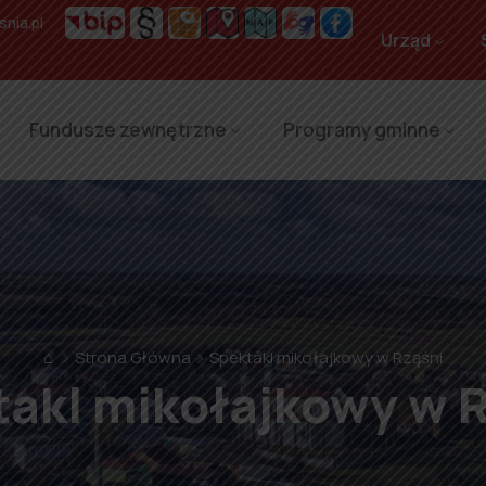
nia.pl
Urząd
Fundusze zewnętrzne
Programy gminne
⌂
Strona Główna
Spektakl mikołajkowy w Rząśni
akl mikołajkowy w 