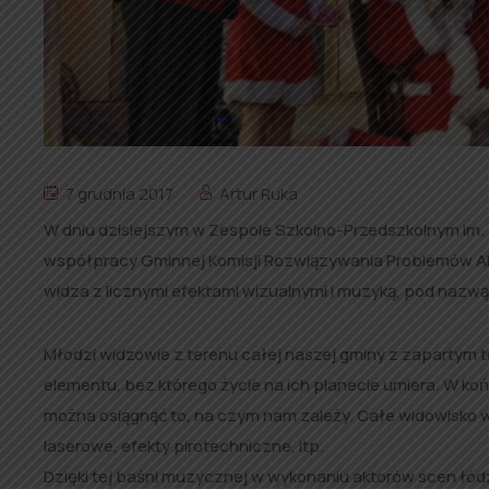
7 grudnia 2017
Artur Ruka
W dniu dzisiejszym w Zespole Szkolno-Przedszkolnym im. J
współpracy Gminnej Komisji Rozwiązywania Problemów A
widza z licznymi efektami wizualnymi i muzyką, pod nazwą
Młodzi widzowie z terenu całej naszej gminy z zapartym t
elementu, bez którego życie na ich planecie umiera. W ko
można osiągnąć to, na czym nam zależy. Całe widowisko 
laserowe, efekty pirotechniczne, itp.
Dzięki tej baśni muzycznej w wykonaniu aktorów scen łód