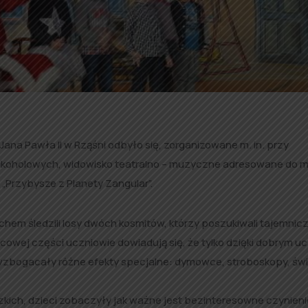
ana Pawła II w Rząśni odbyło się, zorganizowane m. in. przy
lkoholowych, widowisko teatralno – muzyczne adresowane do 
 „Przybysze z Planety Zangular”.
chem śledzili losy dwóch kosmitów, którzy poszukiwali tajemnic
ńcowej części uczniowie dowiadują się, że tylko dzięki dobrym 
wzbogacały różne efekty specjalne: dymowce, stroboskopy, świ
zkich, dzieci zobaczyły jak ważne jest bezinteresowne czynien