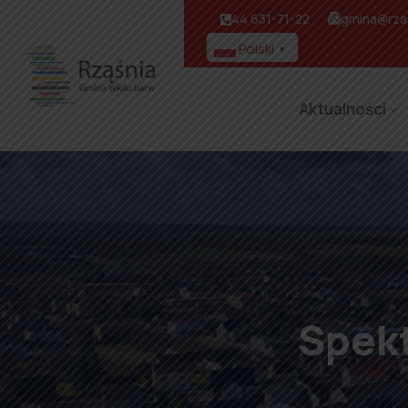
44 631-71-22
gmina@rzas
Polski
▼
Aktualności
Spekt