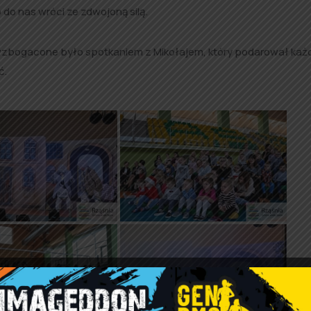
 do nas wróci ze zdwojoną silą.
wzbogacone było spotkaniem z Mikołajem, który podarował ka
ć.