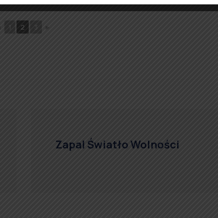
◄
1
2
3
►
Zapal Światło Wolności