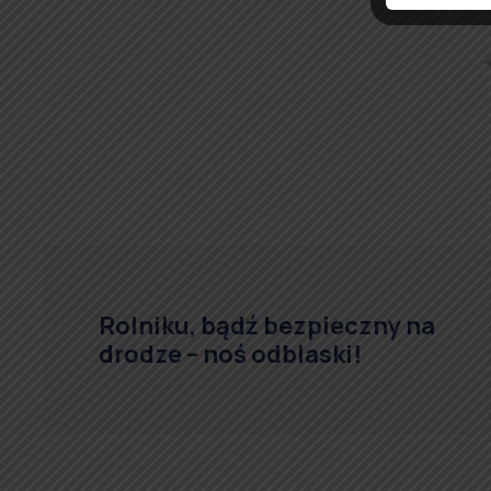
Rolniku, bądź bezpieczny na
drodze – noś odblaski!