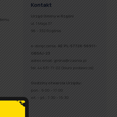
Kontakt
Urząd Gminy w Rząśni
żdemu
ul. 1 Maja 37
98 – 332 Rząśnia
e-doręczenia:
AE:PL-57726-56911-
GBSAJ-23
adres email:
gmina@rzasnia.pl
tel. 44 631-71-22 (biuro podawcze)
Godziny otwarcia Urzędu:
pon.: 9:00 – 17:00
wt. – pt.: 7:30 – 15:30