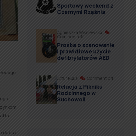
Sportowy weekend z
Czarnymi Rząśnia
Agnieszka Wiśniewska
Comment off
Prośba o szanowanie
i prawidłowe użycie
defibrylatorów AED
młodego
Artur Ruka
Comment off
Relacja z Pikniku
Rodzinnego w
zego
Suchowoli
uczynkom
atła
ie dobra