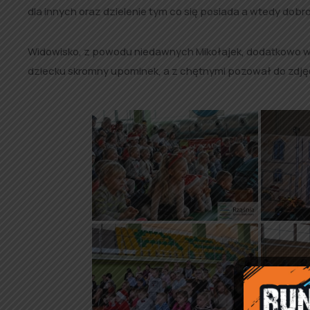
dla innych oraz dzielenie tym co się posiada a wtedy dobro
Widowisko, z powodu niedawnych Mikołajek, dodatkowo 
dziecku skromny upominek, a z chętnymi pozował do zdję