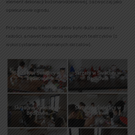
element dekoracji bożonarodzeniowej, zazwyczaj jako
opiekunowie ogrodu.
Przy tworzeniu takich skrzatów było dużo zabawy i
radości, a nawet tworzenia wspólnych teatrzyków (z
wykorzystaniem wykonanych skrzatów).
Skrzaty w Świetlicy w
Skrzaty w Świetlicy w
Będkowie
Będkowie
Skrzaty w Świetlicy w
Skrzaty w Świetlicy w
Będkowie
Będkowie