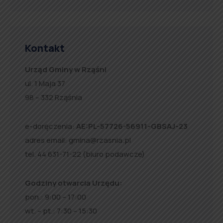
Kontakt
Urząd Gminy w Rząśni
ul. 1 Maja 37
98 – 332 Rząśnia
e-doręczenia:
AE:PL-57726-56911-GBSAJ-23
adres email:
gmina@rzasnia.pl
tel. 44 631-71-22 (biuro podawcze)
Godziny otwarcia Urzędu:
pon.: 9:00 – 17:00
wt. – pt.: 7:30 – 15:30