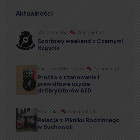
Aktualności
Marcin Kazuba
Comment off
Sportowy weekend z Czarnymi
Rząśnia
Agnieszka Wiśniewska
Comment off
Prośba o szanowanie i
prawidłowe użycie
defibrylatorów AED
Artur Ruka
Comment off
Relacja z Pikniku Rodzinnego
w Suchowoli