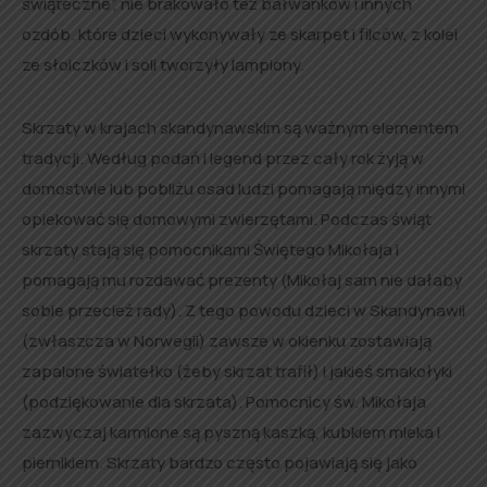
świąteczne”, nie brakowało też bałwanków i innych
ozdób. które dzieci wykonywały ze skarpet i filców, z kolei
ze słoiczków i soli tworzyły lampiony.
Skrzaty w krajach skandynawskim są ważnym elementem
tradycji. Według podań i legend przez cały rok żyją w
domostwie lub pobliżu osad ludzi pomagają między innymi
opiekować się domowymi zwierzętami. Podczas świąt
skrzaty stają się pomocnikami Świętego Mikołaja i
pomagają mu rozdawać prezenty (Mikołaj sam nie dałaby
sobie przecież rady). Z tego powodu dzieci w Skandynawii
(zwłaszcza w Norwegii) zawsze w okienku zostawiają
zapalone światełko (żeby skrzat trafił) i jakieś smakołyki
(podziękowanie dla skrzata). Pomocnicy św. Mikołaja
zazwyczaj karmione są pyszną kaszką, kubkiem mleka i
piernikiem. Skrzaty bardzo często pojawiają się jako