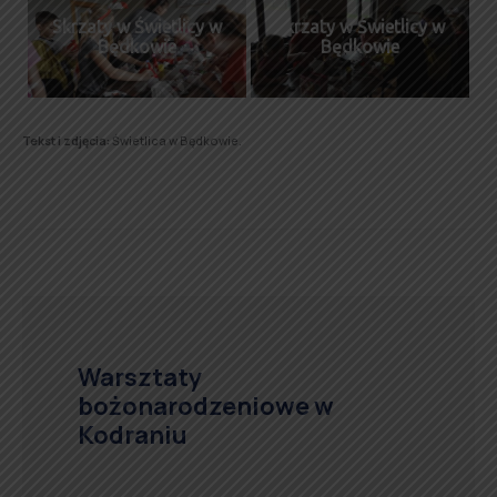
Skrzaty w Świetlicy w
Skrzaty w Świetlicy w
Będkowie
Będkowie
Tekst i zdjęcia:
Świetlica w Będkowie.
Warsztaty
bożonarodzeniowe w
Kodraniu