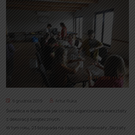
9 grudnia 2019
Artur Ruka
Świetlica w Będkowie jak co roku organizowała warsztaty
z dekoracji świątecznych.
W tym roku, 23 listopada na zajęciach królowały „Skrzaty