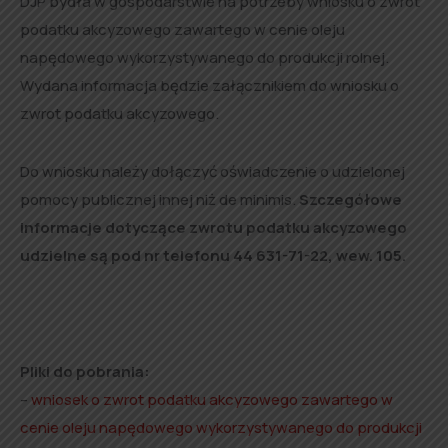
DJP bydła w gospodarstwie na potrzeby wniosku o zwrot
podatku akcyzowego zawartego w cenie oleju
napędowego wykorzystywanego do produkcji rolnej.
Wydana informacja będzie załącznikiem do wniosku o
zwrot podatku akcyzowego.
Do wniosku należy dołączyć oświadczenie o udzielonej
pomocy publicznej innej niż de minimis.
Szczegółowe
informacje dotyczące zwrotu podatku akcyzowego
udzielne są pod nr telefonu 44 631-71-22, wew. 105.
Pliki do pobrania:
–
wniosek o zwrot podatku akcyzowego zawartego w
cenie oleju napędowego wykorzystywanego do produkcji