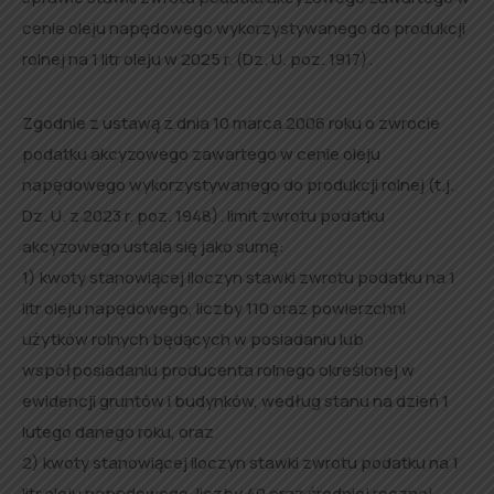
cenie oleju napędowego wykorzystywanego do produkcji
rolnej na 1 litr oleju w 2025 r. (Dz. U. poz. 1917).
Zgodnie z ustawą z dnia 10 marca 2006 roku o zwrocie
podatku akcyzowego zawartego w cenie oleju
napędowego wykorzystywanego do produkcji rolnej (t.j.
Dz. U. z 2023 r. poz. 1948). limit zwrotu podatku
akcyzowego ustala się jako sumę:
1) kwoty stanowiącej iloczyn stawki zwrotu podatku na 1
litr oleju napędowego, liczby 110 oraz powierzchni
użytków rolnych będących w posiadaniu lub
współposiadaniu producenta rolnego określonej w
ewidencji gruntów i budynków, według stanu na dzień 1
lutego danego roku, oraz
2) kwoty stanowiącej iloczyn stawki zwrotu podatku na 1
litr oleju napędowego, liczby 40 oraz średniej rocznej