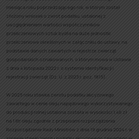
miesiąca roku poprzedzającego rok, w którym został
złożony wniosek o zwrot podatku, ustalonej z
uwzględnieniem wartości współczynników
przeliczeniowych sztuk bydła na duże jednostki
przeliczeniowe określonych w załączniku do ustawy, na
podstawie danych zawartych w rejestrze zwierząt
gospodarskich oznakowanych, o którym mowa w Ustawie
z dnia 4 listopada 2022 r. o systemie identyfikacji i
rejestracji zwierząt (Dz. U. z 2023 r. poz. 1815).
W 2025 roku stawka zwrotu podatku akcyzowego
zawartego w cenie oleju napędowego wykorzystywanego
do produkcji rolnej ustalona została w wysokości 1,46 zł
na 1 litr oleju zgodnie z przepisami rozporządzenia
Rozporządzenie Rady Ministrów z dnia 19 grudnia 2024 r. w
sprawie stawki zwrotu podatku akcyzowego zawartego w