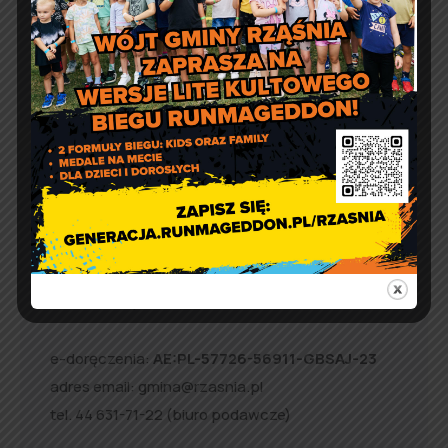
Artur Ruka
Comment off
Relacja z Pikniku Rodzinnego
w Suchowoli
Kontakt
Urząd Gminy w Rząśni
ul. 1 Maja 37
98 – 332 Rząśnia
e-doręczenia:
AE:PL-57726-56911-GBSAJ-23
adres email:
gmina@rzasnia.pl
tel. 44 631-71-22 (biuro podawcze)