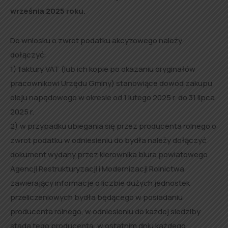
września 2025 roku.
Do wniosku o zwrot podatku akcyzowego należy
dołączyć:
1) faktury VAT (lub ich kopie po okazaniu oryginałów
pracownikowi Urzędu Gminy) stanowiące dowód zakupu
oleju napędowego w okresie od 1 lutego 2025 r. do 31 lipca
2025 r.
2) w przypadku ubiegania się przez producenta rolnego o
zwrot podatku w odniesieniu do bydła należy dołączyć
dokument wydany przez kierownika biura powiatowego
Agencji Restrukturyzacji i Modernizacji Rolnictwa
zawierający informacje o liczbie dużych jednostek
przeliczeniowych bydła będącego w posiadaniu
producenta rolnego, w odniesieniu do każdej siedziby
stada tego producenta, w ostatnim dniu każdego