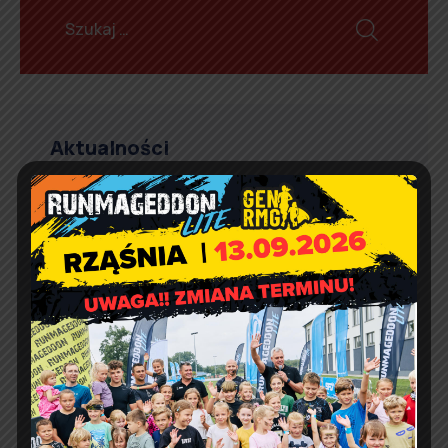
Aktualności
Marcin Kazuba
Comment off
Sportowy weekend z Czarnymi
Rząśnia
Agnieszka Wiśniewska
Comment off
Prośba o szanowanie i
prawidłowe użycie
defibrylatorów AED