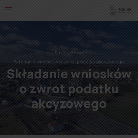
⌂
Strona Główna
Składanie wniosków o zwrot podatku akcyzowego
Składanie wniosków
o zwrot podatku
akcyzowego