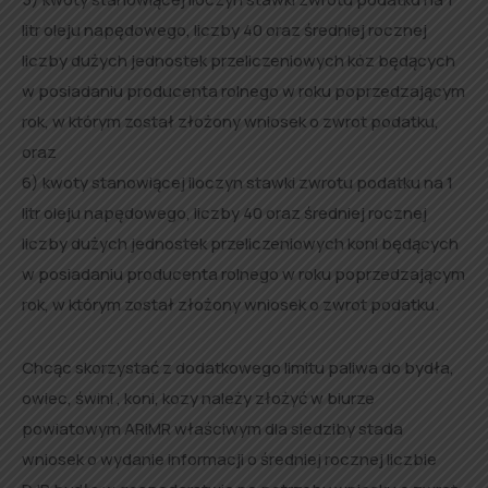
litr oleju napędowego, liczby 40 oraz średniej rocznej
liczby dużych jednostek przeliczeniowych kóz będących
w posiadaniu producenta rolnego w roku poprzedzającym
rok, w którym został złożony wniosek o zwrot podatku,
oraz
6) kwoty stanowiącej iloczyn stawki zwrotu podatku na 1
litr oleju napędowego, liczby 40 oraz średniej rocznej
liczby dużych jednostek przeliczeniowych koni będących
w posiadaniu producenta rolnego w roku poprzedzającym
rok, w którym został złożony wniosek o zwrot podatku.
Chcąc skorzystać z dodatkowego limitu paliwa do bydła,
owiec, świni , koni, kozy należy złożyć w biurze
powiatowym ARiMR właściwym dla siedziby stada
wniosek o wydanie informacji o średniej rocznej liczbie