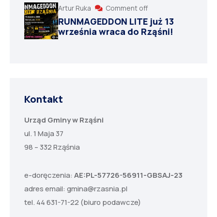
Artur Ruka
Comment off
RUNMAGEDDON LITE już 13
września wraca do Rząśni!
Kontakt
Urząd Gminy w Rząśni
ul. 1 Maja 37
98 – 332 Rząśnia
e-doręczenia:
AE:PL-57726-56911-GBSAJ-23
adres email:
gmina@rzasnia.pl
tel. 44 631-71-22 (biuro podawcze)