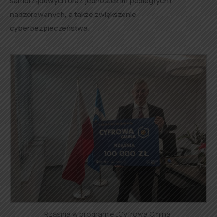
samorządowych oraz jednostek im podległych i
nadzorowanych, a także zwiększenie
cyberbezpieczeństwa.
Rząśnia w programie „Cyfrowa Gmina”