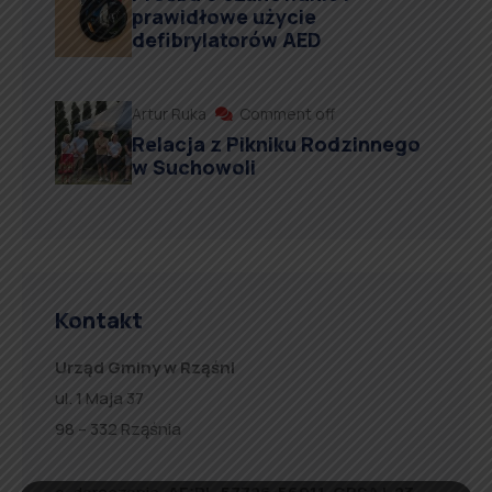
prawidłowe użycie
defibrylatorów AED
Artur Ruka
Comment off
Relacja z Pikniku Rodzinnego
w Suchowoli
Kontakt
Urząd Gminy w Rząśni
ul. 1 Maja 37
98 – 332 Rząśnia