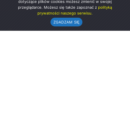
dotyczące plików cookies możesz zmienić w swojej
przeglądarce. Możesz się także zapoznać z
polityką
prywatności naszego serwisu.
ZGADZAM SIĘ
Urząd Gminy w Rząśni
ul. 1 Maja 37
98-332 Rząśnia
AE:PL-57726-56911-GBSAJ-23 (e-doręczenia)
gmina@rzasnia.pl
44 631-71-22 (biuro podawcze)
Godziny otwarcia Urzędu:
pon.: 9.00-17.00
wt.-pt.: 7.30-15.30