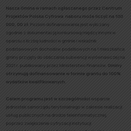
Nasza Gmina w ramach ogłaszanego przez Centrum
Projektów Polska Cyfrowa naboru może liczyć na 100
000, 00 zł.
Poziom dofinansowania jest wyliczany
zgodnie z dokumentacją konkursową między innymi w
oparciu o liczbę ludności w gminie i wskaźnik
podstawowych dochodów podatkowych na 1 mieszkańca
gminy przyjęty do obliczania subwencji wyrównawczej na
2021 r. publikowany przez Ministerstwo Finansów.
Gminy
otrzymują dofinansowanie w formie grantu do 100%
wydatków kwalifikowanych.
Celem programu jest w szczególności
wsparcie
jednostek samorządu terytorialnego w zakresie realizacji
usług publicznych na drodze teleinformatycznej,
poprzez zwiększenie cyfryzacji instytucji