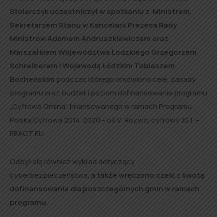
Stolarczyk uczestniczył w spotkaniu z Ministrem,
Sekretarzem Stanu w Kancelarii Prezesa Rady
Ministrów Adamem Andruszkiewiczem oraz
Marszałkiem Województwa Łódzkiego Grzegorzem
Schreiberem i Wojewodą Łódzkim Tobiaszem
Bocheńskim
podczas którego omówiono cele, zasady
programu oraz budżet i poziom dofinansowania programu
„Cyfrowa Gmina” finansowanego w ramach Programu
Polska Cyfrowa 2014-2020 – oś V: Rozwój cyfrowy JST –
REACT EU.
Odbył się również wykład dotyczący
cyberbezpieczeństwa,
a także wręczono czeki z kwotą
dofinansowania dla poszczególnych gmin w ramach
programu
.