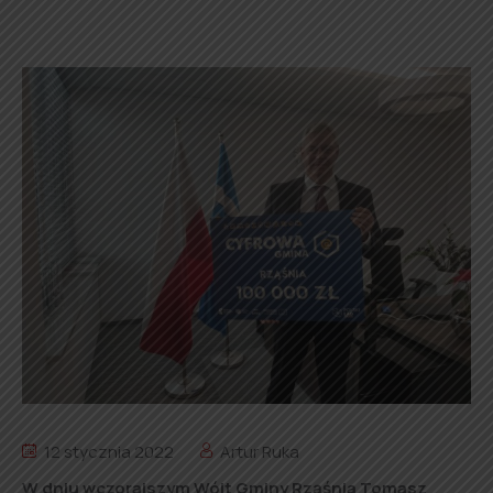
12 stycznia 2022
Artur Ruka
W dniu wczorajszym Wójt Gminy Rząśnia Tomasz