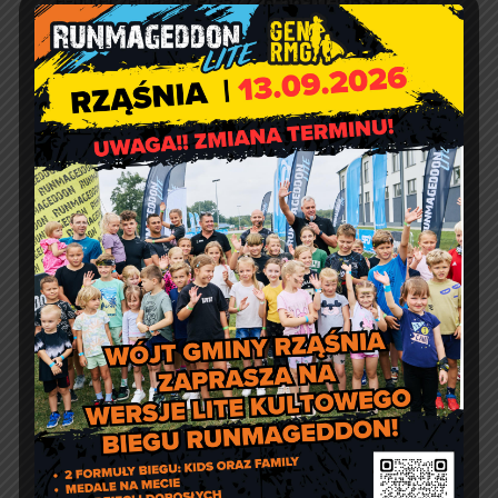
e-doręczenia:
AE:PL-57726-56911-GBSAJ-23
adres email:
gmina@rzasnia.pl
tel. 44 631-71-22 (biuro podawcze)
Godziny otwarcia Urzędu:
pon.: 9:00 – 17:00
wt. – pt.: 7:30 – 15:30
Jakość powietrza