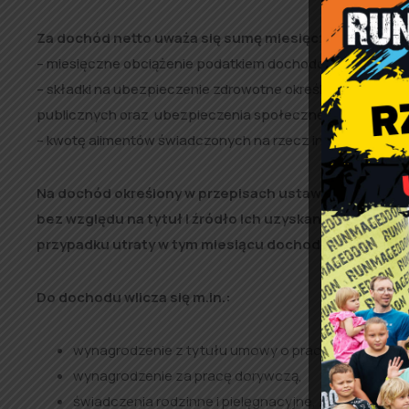
Za dochód netto uważa się sumę miesięcznych przyc
– miesięczne obciążenie podatkiem dochodowym od osób
– składki na ubezpieczenie zdrowotne określone w przep
publicznych oraz ubezpieczenia społeczne określone w
– kwotę alimentów świadczonych na rzecz innych osób.
Na dochód określony w przepisach ustawy o pomocy s
bez względu na tytuł i źródło ich uzyskania, uzyskan
przypadku utraty w tym miesiącu dochodu z miesiąca,
Do dochodu wlicza się m.in.:
wynagrodzenie z tytułu umowy o pracę, umowy zlece
wynagrodzenie za pracę dorywczą,
świadczenia rodzinne i pielęgnacyjne, z wyłączen