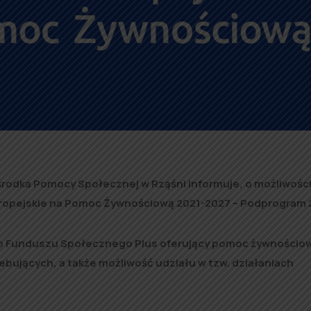
rodka Pomocy Społecznej w Rząśni informuje, o możliwośc
ropejskie na Pomoc Żywnościową 2021-2027 – Podprogram 
o Funduszu Społecznego Plus oferujący pomoc żywnościo
ebujących, a także możliwość udziału w tzw. działaniach