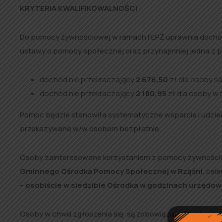
KRYTERIA KWALIFIKOWALNOŚCI
Do pomocy żywnościowej w ramach FEPŻ uprawnia dochód
ustawy o pomocy społecznej oraz przynajmniej jedna z prz
dochód nie przekraczający
2 676,50
zł dla osoby s
dochód nie przekraczający
2 180,95
zł dla osoby w 
​Pomoc będzie stanowiła systematyczne wsparcie i udzie
przekazywane w/w osobom bezpłatnie.
Osoby zainteresowane korzystaniem z pomocy żywnościow
Gminnego Ośrodka Pomocy Społecznej w Rząśni
, cel
– osobiście w siedzibie Ośrodka w godzinach urzędow
Osoby w chwili zgłoszenia się, są zobowiązane do określ