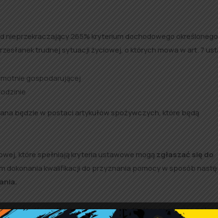
 nieprzekraczający 265% kryterium dochodowego określonego 
esłanek trudnej sytuacji życiowej, o których mowa w art. 7 us
amotnie gospodarującej
rodzinie
lana będzie w postaci artykułów spożywczych, które będą
ej, które spełniają kryteria ustawowe mogą
zgłaszać się do
em dokonania kwalifikacji do przyznania pomocy w sposób nastę
ania.
enia dochodów netto z miesiąca poprzedzającego miesiąc zgłosz