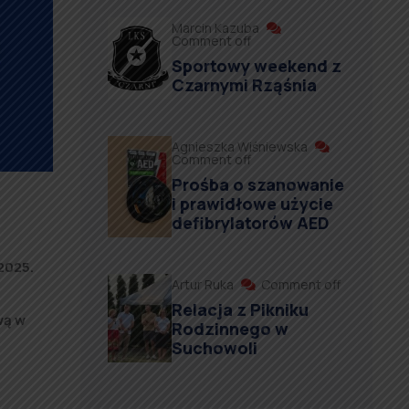
Marcin Kazuba
Comment off
Sportowy weekend z
Czarnymi Rząśnia
Agnieszka Wiśniewska
Comment off
Prośba o szanowanie
i prawidłowe użycie
defibrylatorów AED
i
2025.
Artur Ruka
Comment off
Relacja z Pikniku
wą w
Rodzinnego w
Suchowoli