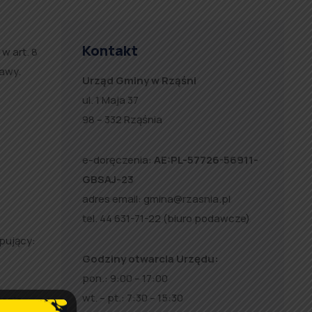
Kontakt
w art. 8
tawy.
Urząd Gminy w Rząśni
ul. 1 Maja 37
98 – 332 Rząśnia
e-doręczenia:
AE:PL-57726-56911-
GBSAJ-23
adres email:
gmina@rzasnia.pl
tel. 44 631-71-22 (biuro podawcze)
pujący:
Godziny otwarcia Urzędu:
pon.: 9:00 – 17:00
wt. – pt.: 7:30 – 15:30
enia.