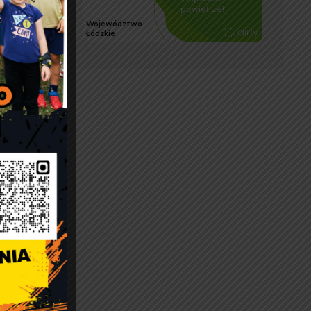
łata rat
zieci,