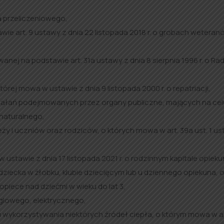
a przeliczeniowego,
e art. 9 ustawy z dnia 22 listopada 2018 r. o grobach weteran
nej na podstawie art. 31a ustawy z dnia 8 sierpnia 1996 r. o Ra
ej mowa w ustawie z dnia 9 listopada 2000 r. o repatriacji,
ałań podejmowanych przez organy publiczne, mających na cel
naturalnego,
 i uczniów oraz rodziców, o których mowa w art. 39a ust. 1 us
ustawie z dnia 17 listopada 2021 r. o rodzinnym kapitale opiek
ziecka w żłobku, klubie dziecięcym lub u dziennego opiekuna, 
 opiece nad dziećmi w wieku do lat 3,
lowego, elektrycznego,
ykorzystywania niektórych źródeł ciepła, o którym mowa w art