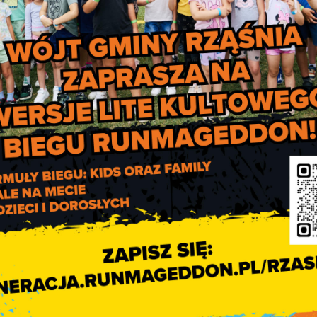
ążenia komornicze z tytułu postępowań administracyjnych, sp
,
kresowe),
wy),
ie z dnia 11 lutego 2016 r. o pomocy państwa w wychowaniu d
. 1 ustawy z dnia 7 września 2007 r. o Karcie Polaka,