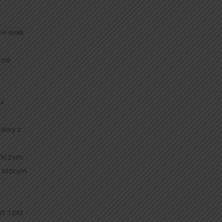
ów walk
dzie
u
tawy z
uńczym,
o którym
. 1 pkt