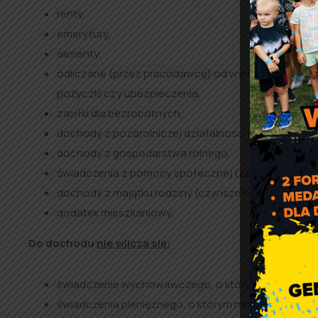
renty,
emerytury,
alimenty,
odliczane (przez pracodawcę) od wynagrodzeń obci
pożyczki czy ubezpieczenia,
zasiłki dla bezrobotnych,
dochody z pozarolniczej działalności gospodarczej
dochody z gospodarstwa rolnego,
świadczenia z pomocy społecznej (zasiłki stałe i o
dochody z majątku rodziny (czynsze najmu i dzierża
dodatek mieszkaniowy,
Do dochodu
nie wlicza się:
świadczenie wychowawczego, o którym mowa w ustaw
świadczenia pieniężnego, o którym mowa w art. 8a ust