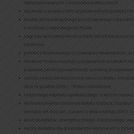
represjonowanych z powodów politycznych
dochodu z powierzchni użytków rolnych poniżej 1 h
świadczenia pieniężnego przyznawanego na podstawi
o wolność i niepodległość Polski,
nagrody specjalnej Prezesa Rady Ministrów przyznawa
Ministrów,
pomocy finansowej przyznawanej repatriantom, o któr
środków finansowych przyznawanych w ramach dzi
poprawę jakości powietrza lub ochronę środowiska 
zwrotu rodzicom kosztów przewozu dzieci, młodzieży
dnia 14 grudnia 2016 r. – Prawo oświatowe,
rodzinnego kapitału opiekuńczego, o którym mowa w 
dofinansowania obniżenia opłaty rodzica za pobyt d
mowa w art. 64c ust. 1 usawy z dnia 4 lutego 2011 r. o
kwot dodatków: energetycznego, osłonowego, węg
kwoty dodatku dla gospodarstw domowych z tytułu w