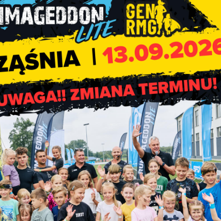
hodów pomniejszoną o:
 fizycznych;
isach o świadczeniach opieki zdrowotnej finansowanych ze śro
 odrębnych przepisach;
połecznej składają się przychody wszystkich członków rod
e w miesiącu poprzedzającym miesiąc złożenia wniosku, a w
 w którym wniosek został złożony.
nia i o dzieło,
iem świadczeń jednorazowych,