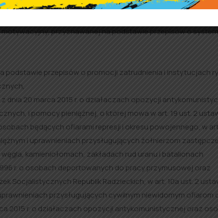
go,
bo motywacyjny, przyznawanej na podstawie przepisów o system
 podstawie przepisów o promocji zatrudnienia i instytucjach r
cznych,
z dnia 20 marca 2015 r. o działaczach opozycji antykomunisty
ch, i pomocy pieniężnej, o której mowa w art. 19 ust. 2 ustaw
osobach będących ofiarami represji i okresu powojennego, w art.
ieniężnym i uprawnieniach przysługujących żołnierzom zastępcze
ęgla, kamieniołomach, zakładach rud uranu i batalionach
a 1996 r. o osobach deportowanych do pracy przymusowej oraz
ek Socjalistycznych Republik Radzieckich, w art. 10a ust. 2 usta
 i uprawnieniach przysługujących cywilnym niewidomym ofiarom 
arca 2015 r. o działaczach opozycji antykomunistycznej oraz os