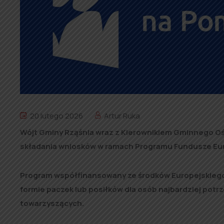
20 lutego 2026
Artur Ruka
Wójt Gminy Rząśnia wraz z Kierownikiem Gminnego Oś
składania wniosków w ramach Programu Fundusze Eu
Program współfinansowany ze środków Europejskieg
formie paczek lub posiłków dla osób najbardziej potrz
towarzyszących.