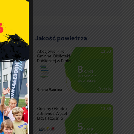
dków
Jakość powietrza
ziny,