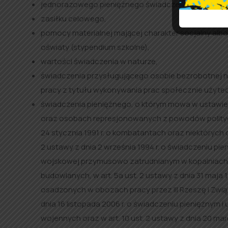
jednorazowego pieniężnego świadczenia socjalne
zasiłku celowego,
pomocy materialnej mającej charakter socjalny al
oświaty (stypendium szkolne),
wartości świadczenia w naturze,
świadczenia przysługującego osobie bezrobotnej na
pracy z tytułu wykonywania prac społecznie użyte
świadczenia pieniężnego, o którym mowa w ustawie 
oraz osobach represjonowanych z powodów polityczny
24 stycznia 1991 r. o kombatantach oraz niektórych 
2 ustawy z dnia 2 września 1994 r. o świadczeniu p
wojskowej przymusowo zatrudnianym w kopalniach w
budowlanych, w art. 5a ust. 2 ustawy z dnia 31 maj
osadzonych w obozach pracy przez III Rzeszę i Związ
dnia 16 listopada 2006 r. o świadczeniu pieniężnym
wojennych oraz w art. 10 ust. 2 ustawy z dnia 20 m