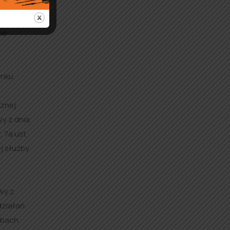
ie
ynku
cznej
y z dnia
 7a ust.
j służby
wy z
działań
obach