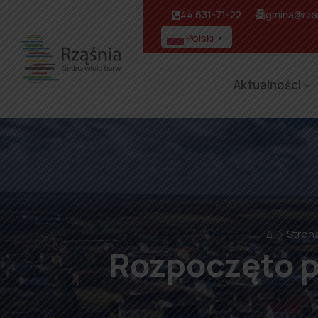
44 631-71-22
gmina@rzas
Polski
▼
Aktualności
⌂
Stron
Rozpoczęto 