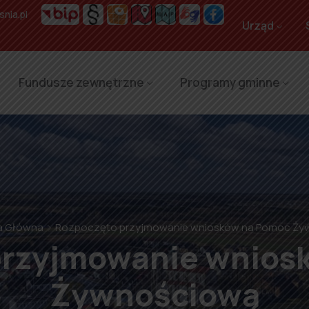
nia.pl
Urząd
Fundusze zewnętrzne
Programy gminne
a Główna
Rozpoczęto przyjmowanie wniosków na Pomoc Ży
przyjmowanie wnios
Żywnościową