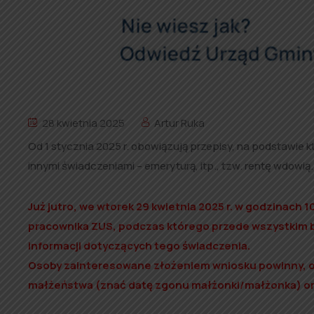
28 kwietnia 2025
Artur Ruka
Od 1 stycznia 2025 r. obowiązują przepisy, na podstawie k
innymi świadczeniami – emeryturą, itp., tzw. rentę wdowią.
Już jutro, we wtorek 29 kwietnia 2025 r. w godzinach 
pracownika ZUS, podczas którego przede wszystkim b
informacji dotyczących tego świadczenia.
Osoby zainteresowane złożeniem wniosku powinny, 
małżeństwa (znać datę zgonu małżonki/małżonka) o