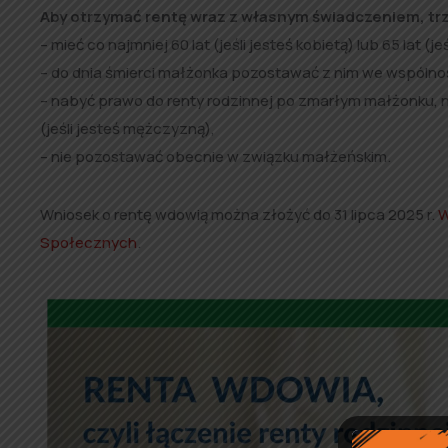
Aby otrzymać rentę wraz z własnym świadczeniem, trz
– mieć co najmniej 60 lat (jeśli jesteś kobietą) lub 65 lat (j
– do dnia śmierci małżonka pozostawać z nim we wspólnoś
– nabyć prawo do renty rodzinnej po zmarłym małżonku, nie 
(jeśli jesteś mężczyzną),
– nie pozostawać obecnie w związku małżeńskim.
Wniosek o rentę wdowią można złożyć do 31 lipca 2025 r.
W
Społecznych
.