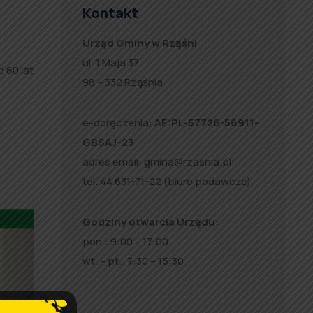
Kontakt
Urząd Gminy w Rząśni
ul. 1 Maja 37
 60 lat
98 – 332 Rząśnia
e-doręczenia:
AE:PL-57726-56911-
GBSAJ-23
adres email:
gmina@rzasnia.pl
tel. 44 631-71-22 (biuro podawcze)
Godziny otwarcia Urzędu:
pon.: 9:00 – 17:00
wt. – pt.: 7:30 – 15:30