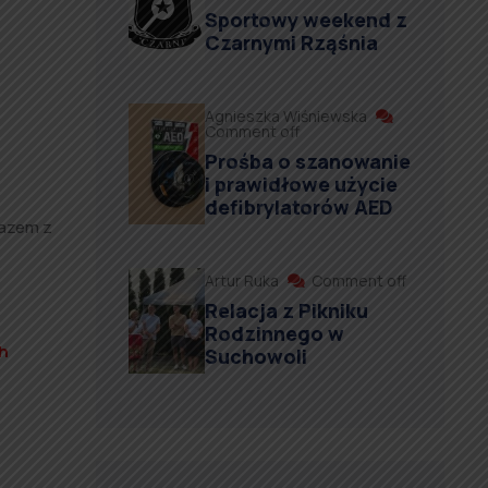
Sportowy weekend z
Czarnymi Rząśnia
Agnieszka Wiśniewska
Comment off
Prośba o szanowanie
i prawidłowe użycie
defibrylatorów AED
razem z
Artur Ruka
Comment off
Relacja z Pikniku
Rodzinnego w
h
Suchowoli