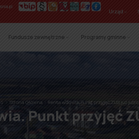
nia.pl
Urząd
Fundusze zewnętrzne
Programy gminne
⌂
Strona Główna
Renta wdowia. Punkt przyjęć ZUS już jutro
ia. Punkt przyjęć ZU