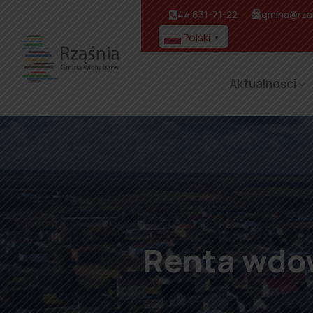
44 631-71-22
gmina@rzas
Polski
▼
Aktualności
Renta wdow