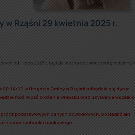
tórych od 1 lipca 2025 r. będzie można otrzymać rentę rodzinną 
10:00-14:00 w Urzędzie Gminy w Rząśni odbędzie się dyżur
ędzie możliwość złożenia wniosku oraz uzyskania wszelkic
oprócz podstawowych danych dowodowych, posiadać akt
raz numer rachunku bankowego.