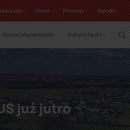
Samorząd
Gmina
Promocja
Kontakt
Sprawy obywatelskie
Kultura i Sport
S już jutro