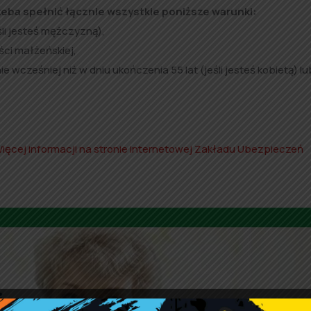
eba spełnić łącznie wszystkie poniższe warunki:
eśli jesteś mężczyzną),
ci małżeńskiej,
wcześniej niż w dniu ukończenia 55 lat (jeśli jesteś kobietą) lub
ięcej informacji na stronie internetowej Zakładu Ubezpieczeń