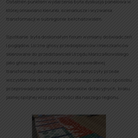
Ostatnim punktem wydarzenia była dyskusja panelowa w
której omawiano kierunki, scenariusze i wyzwania
transformacji w subregionie bełchatowskim.
Spotkanie była doskonałym forum wymiany doświadczeń
i poglądów. Liczne głosy przedsiębiorców i mieszkańców
skierowane do przedstawicieli Urzędu Marszałkowskiego
jako głównego architekta planu sprawiedliwej
transformacji dla naszego regionu dotyczyły przede
wszystkim nie do końca przemyślanego zakresu i sposobu
przeprowadzania naborów wniosków dotacyjnych, braku
jasnej spójnej wizji przyszłości dla naszego regionu.