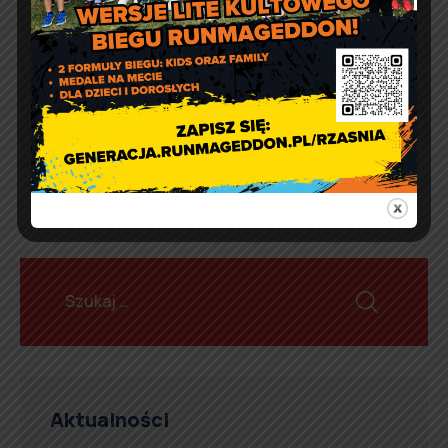
Konkurs na najładniej
udekorowaną posesję w
klimacie świątecznym
Aktualności