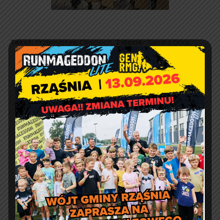
Tekst:
Przemysław Cimcioch.
Zdjęcia:
Sandra Góra.
Biblioteka w Rząśni
zaprasza na Mikołajki