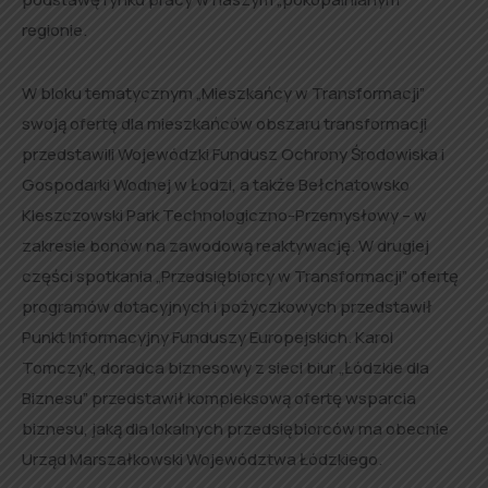
regionie.
W bloku tematycznym „Mieszkańcy w Transformacji”
swoją ofertę dla mieszkańców obszaru transformacji
przedstawili Wojewódzki Fundusz Ochrony Środowiska i
Gospodarki Wodnej w Łodzi, a także Bełchatowsko
Kleszczowski Park Technologiczno-Przemysłowy – w
zakresie bonów na zawodową reaktywację. W drugiej
części spotkania „Przedsiębiorcy w Transformacji” ofertę
programów dotacyjnych i pożyczkowych przedstawił
Punkt Informacyjny Funduszy Europejskich. Karol
Tomczyk, doradca biznesowy z sieci biur „Łódzkie dla
Biznesu” przedstawił kompleksową ofertę wsparcia
biznesu, jaką dla lokalnych przedsiębiorców ma obecnie
Urząd Marszałkowski Województwa Łódzkiego.