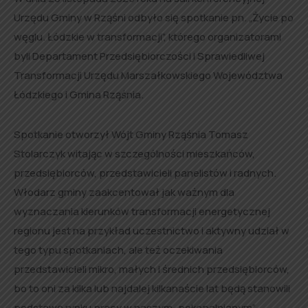
Urzędu Gminy w Rząśni odbyło się spotkanie pn. „Życie po
węglu. Łódzkie w transformacji”, którego organizatorami
byli Departament Przedsiębiorczości i Sprawiedliwej
Transformacji Urzędu Marszałkowskiego Województwa
Łódzkiego i Gmina Rząśnia.
Spotkanie otworzył Wójt Gminy Rząśnia Tomasz
Stolarczyk witając w szczególności mieszkańców,
przedsiębiorców, przedstawicieli panelistów i radnych.
Włodarz gminy zaakcentował jak ważnym dla
wyznaczania kierunków transformacji energetycznej
regionu jest na przykład uczestnictwo i aktywny udział w
tego typu spotkaniach, ale też oczekiwania
przedstawicieli mikro, małych i średnich przedsiębiorców,
bo to oni za kilka lub najdalej kilkanaście lat będą stanowili
podstawę rynku pracy w naszym „pokopalnianym”