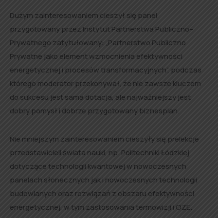
Dużym zainteresowaniem cieszył się panel
przygotowany przez Instytut Partnerstwa Publiczno–
Prywatnego zatytułowany: „Partnerstwo Publiczno
Prywatne jako element wzmocnienia efektywności
energetycznej i procesów transformacyjnych”, podczas
którego moderator przekonywał, że nie zawsze kluczem
do sukcesu jest sama dotacja, ale najważniejszy jest
dobry pomysł i dobrze przygotowany biznesplan.
Nie mniejszym zainteresowaniem cieszyły się prelekcje
przedstawicieli świata nauki, np. Politechniki Łódzkiej
dotyczące technologii kwantowej w nowoczesnych
panelach słonecznych jak i nowoczesnych technologii
budowlanych oraz rozwiązań z obszaru efektywności
energetycznej, w tym zastosowania termowizji i OZE.