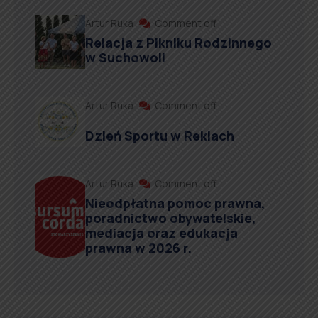
Artur Ruka
Comment off
Relacja z Pikniku Rodzinnego
w Suchowoli
Artur Ruka
Comment off
Dzień Sportu w Reklach
Artur Ruka
Comment off
Nieodpłatna pomoc prawna,
poradnictwo obywatelskie,
mediacja oraz edukacja
prawna w 2026 r.