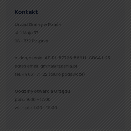
Kontakt
Urząd Gminy w Rząśni
ul. 1 Maja 37
98 – 332 Rząśnia
e-doręczenia:
AE:PL-57726-56911-GBSAJ-23
adres email:
gmina@rzasnia.pl
tel. 44 631-71-22 (biuro podawcze)
Godziny otwarcia Urzędu:
pon.: 9:00 – 17:00
wt. – pt.: 7:30 – 15:30