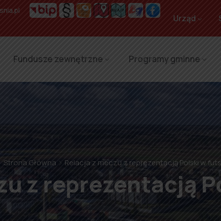
nia.pl
Urząd
Fundusze zewnętrzne
Programy gminne
Strona Główna
Relacja z meczu z reprezentacją Polski w fut
zu z reprezentacją Po