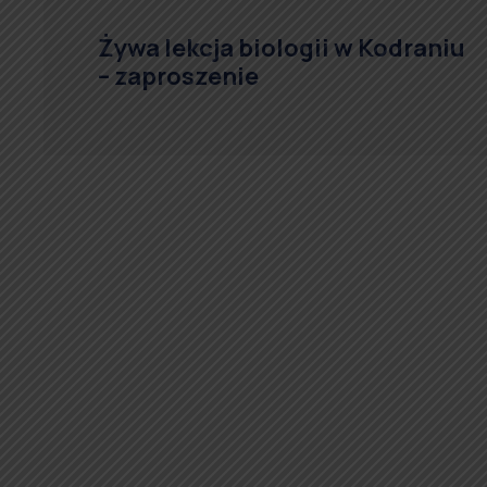
Żywa lekcja biologii w Kodraniu
– zaproszenie