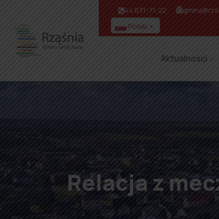
44 631-71-22
gmina@rzas
Polski
▼
Aktualności
⌂
Relacja z mec