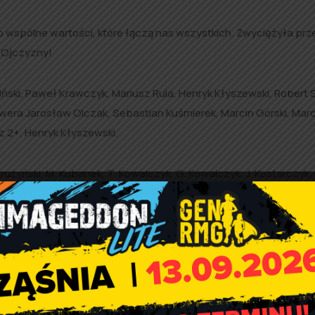
 o wspólne wartości, które łączą nas wszystkich. Zwyciężyła pr
 Ojczyzny!
liński, Paweł Krawczyk, Mariusz Rula, Henryk Kłyszewski, Robert S
wera Jarosław Olczak, Sebastian Kuśmierek, Marcin Górski, Marc
dz 2+, Henryk Kłyszewski.
rużyński, M. Kubanek, T. Kowalczyk, G. Kowalczyk, J. Kostarczyk,
ak, A. Andraka, P. Szwed, J. Szelka.