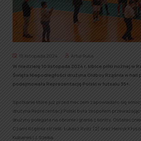
15 listopada 2024
Artur Ruka
W niedzielę 10 listopada 2024 r. kibice piłki nożnej 
Święta Niepodległości drużyna Oldboy Rząśnia w hali p
podejmowała Reprezentację Polski w futsalu 35+.
Spotkanie które już przed meczem zapowiadało się emocj
drużyna Reprezentacji Polski była zespołem przeważającym
drużyny polegała na obronie i grania z kontry.
Ostatecznie 
Czarni Rząśnia strzelili: Łukasz Rydz (2) oraz Henryk Kłys
Kubanek i J. Szelka.