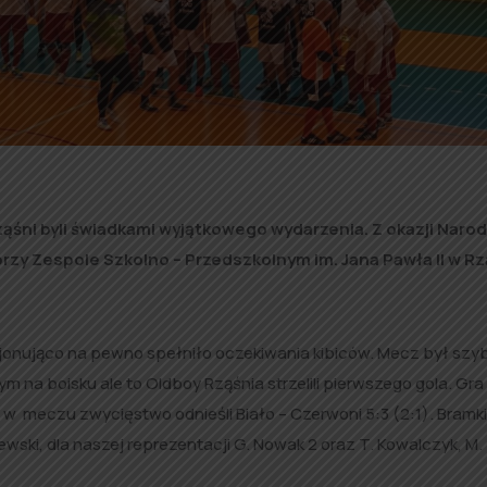
w Rząśni byli świadkami wyjątkowego wydarzenia. Z okazji Nar
rzy Zespole Szkolno – Przedszkolnym im. Jana Pawła II w Rz
onująco na pewno spełniło oczekiwania kibiców. Mecz był szyb
 na boisku ale to Oldboy Rząśnia strzelili pierwszego gola. Gra
w meczu zwycięstwo odnieśli Biało – Czerwoni 5:3 (2:1).
Bramki
zewski, dla naszej reprezentacji G. Nowak 2 oraz T. Kowalczyk, M.