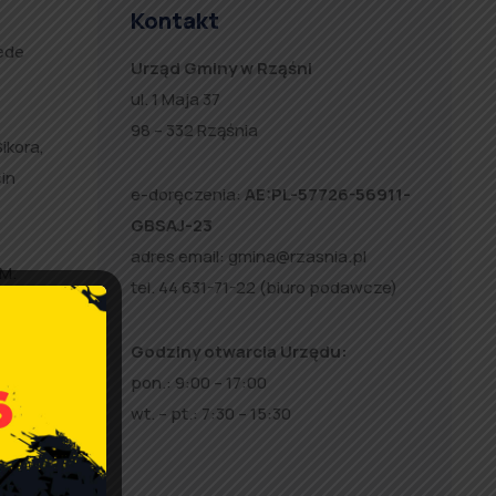
Kontakt
zede
Urząd Gminy w Rząśni
ul. 1 Maja 37
98 – 332 Rząśnia
ikora,
in
e-doręczenia:
AE:PL-57726-56911-
GBSAJ-23
adres email:
gmina@rzasnia.pl
 M.
tel. 44 631-71-22 (biuro podawcze)
Godziny otwarcia Urzędu:
pon.: 9:00 – 17:00
wt. – pt.: 7:30 – 15:30