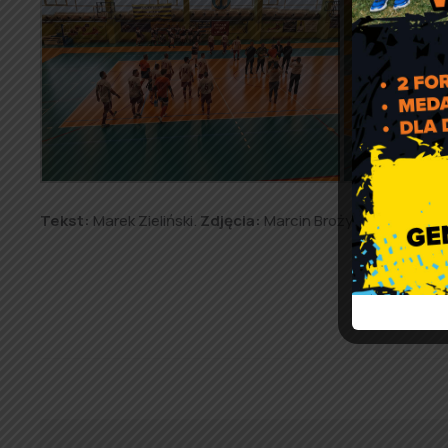
Tekst:
Marek Zieliński.
Zdjęcia:
Marcin Brożyna.