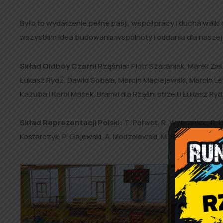
Było to wydarzenie pełne pasji, współpracy i ducha walki
wszystkim idea budowania wspólnoty i oddania dla naszej
Skład Oldboy Czarni Rząśnia:
Piotr Szataniak, Marek Zie
Łukasz Rydz, Dawid Sobala, Marcin Maciejewski, Marcin Le
Kazuba i Karol Masek. Bramki dla Rząśni strzelili Łukasz Ry
Skład
Reprezentacji Polski:
T. Porwet, R. Wybraniec, R. D
Kostarczyk, P. Gajewski, A. Modzelewski, M. Stanula, G. Now