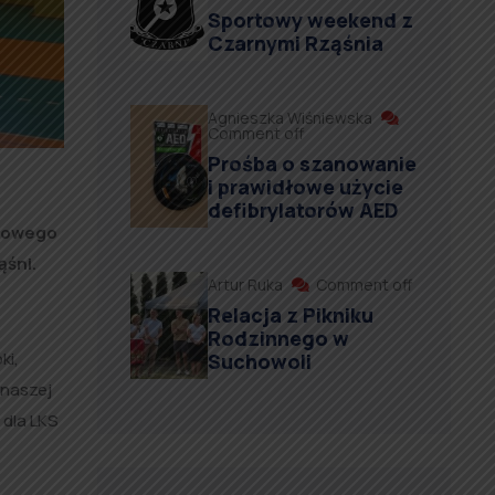
Sportowy weekend z
Czarnymi Rząśnia
Agnieszka Wiśniewska
Comment off
Prośba o szanowanie
i prawidłowe użycie
defibrylatorów AED
odowego
ąśni.
Artur Ruka
Comment off
Relacja z Pikniku
Rodzinnego w
ki,
Suchowoli
 naszej
 dla LKS