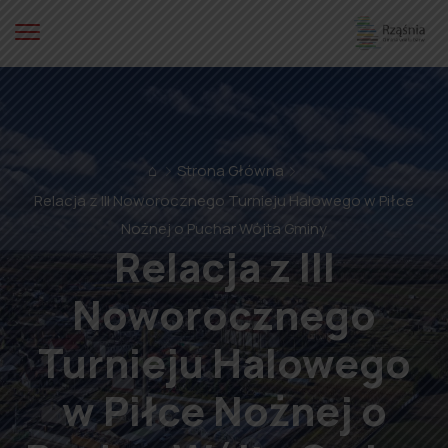
⌂
Strona Główna
Relacja z III Noworocznego Turnieju Halowego w Piłce
Nożnej o Puchar Wójta Gminy
Relacja z III
Noworocznego
Turnieju Halowego
w Piłce Nożnej o