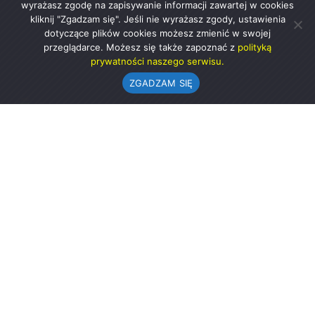
wyrażasz zgodę na zapisywanie informacji zawartej w cookies
kliknij "Zgadzam się". Jeśli nie wyrażasz zgody, ustawienia
dotyczące plików cookies możesz zmienić w swojej
przeglądarce. Możesz się także zapoznać z
polityką
prywatności naszego serwisu.
ZGADZAM SIĘ
Urząd Gminy w Rząśni
ul. 1 Maja 37
98-332 Rząśnia
AE:PL-57726-56911-GBSAJ-23 (e-doręczenia)
gmina@rzasnia.pl
44 631-71-22 (biuro podawcze)
Godziny otwarcia Urzędu:
pon.: 9.00-17.00