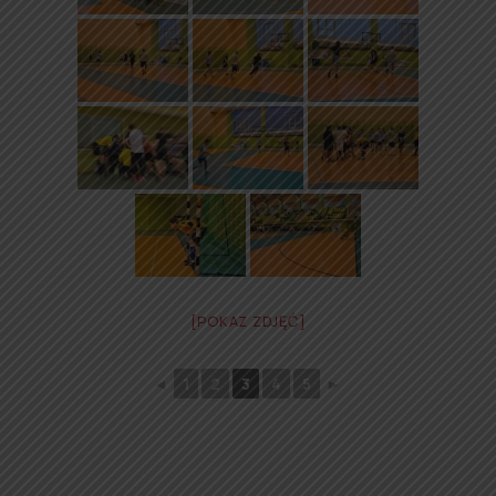
[POKAZ ZDJĘĆ]
◄
1
2
3
4
5
►