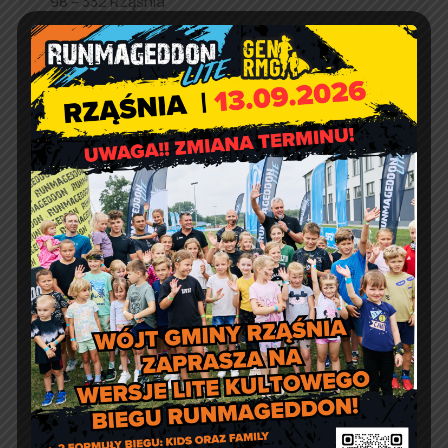
98 – 332 Rząśnia
e-doręczenia:
AE:PL-57726-56911-GBSAJ-23
adres email:
gmina@rzasnia.pl
tel. 44 631-71-22 (biuro podawcze)
Godziny otwarcia Urzędu:
pon.: 9:00 – 17:00
wt. – pt.: 7:30 – 15:30
Jakość powietrza