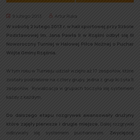
8 lutego 2013
Artur Ruka
W sobotę 2 lutego 2013 r. w hali sportowej przy Szkole
Podstawowej im. Jana Pawła II w Rząśni odbył się III
Noworoczny Turniej w Halowej Piłce Nożnej o Puchar
Wójta Gminy Rząśnia.
W tym roku w Turnieju udział wzięło aż 17 zespołów, które
zostały podzielone na cztery grupy, jedna z grup liczyła 5
zespołów. Rywalizacja w grupach toczyła się systemem
każdy z każdym.
Do dalszego etapu rozgrywek awansowały drużyny
które zajęły pierwsze i drugie miejsce.
Dalej rozgrywki
odbywały się systemem pucharowym.
Zwycięzcą