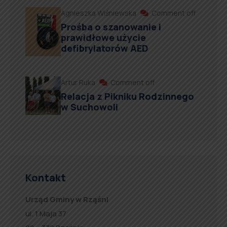
Agnieszka Wiśniewska
Comment off
Prośba o szanowanie i
prawidłowe użycie
defibrylatorów AED
Artur Ruka
Comment off
Relacja z Pikniku Rodzinnego
w Suchowoli
Kontakt
Urząd Gminy w Rząśni
ul. 1 Maja 37