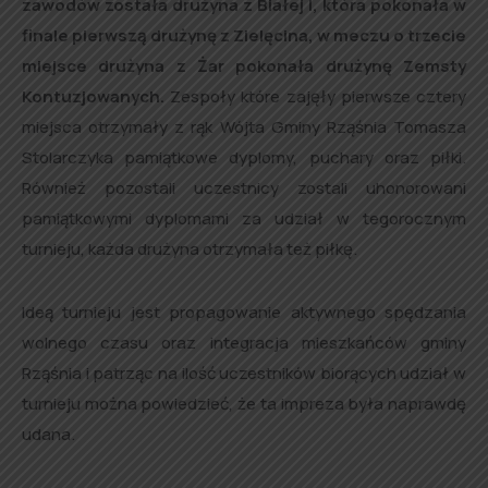
zawodów została drużyna z Białej I, która pokonała w
finale pierwszą drużynę z Zielęcina, w meczu o trzecie
miejsce drużyna z Żar pokonała drużynę Zemsty
Kontuzjowanych.
Zespoły które zajęły pierwsze cztery
miejsca otrzymały z rąk Wójta Gminy Rząśnia Tomasza
Stolarczyka pamiątkowe dyplomy, puchary oraz piłki.
Również pozostali uczestnicy zostali uhonorowani
pamiątkowymi dyplomami za udział w tegorocznym
turnieju, każda drużyna otrzymała też piłkę.
Ideą turnieju jest propagowanie aktywnego spędzania
wolnego czasu oraz integracja mieszkańców gminy
Rząśnia i patrząc na ilość uczestników biorących udział w
turnieju można powiedzieć, że ta impreza była naprawdę
udana.