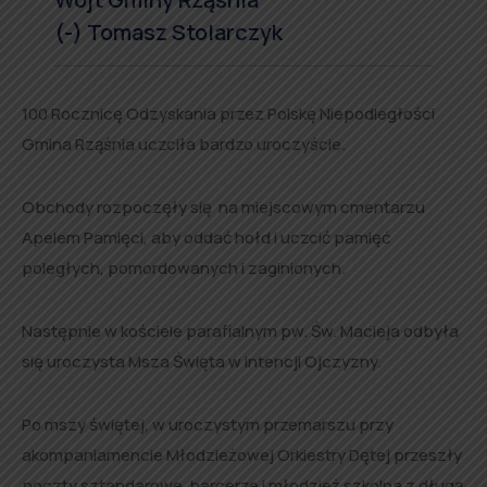
(-) Tomasz Stolarczyk
100 Rocznicę Odzyskania przez Polskę Niepodległości
Gmina Rząśnia uczciła bardzo uroczyście.
Obchody rozpoczęły się na miejscowym cmentarzu
Apelem Pamięci, aby oddać hołd i uczcić pamięć
poległych, pomordowanych i zaginionych.
Następnie w kościele parafialnym pw. Św. Macieja odbyła
się uroczysta Msza Święta w intencji Ojczyzny.
Po mszy świętej, w uroczystym przemarszu przy
akompaniamencie Młodzieżowej Orkiestry Dętej przeszły
poczty sztandarowe, harcerze i młodzież szkolna z długą