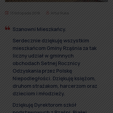
13 listopada 2018
Artur Ruka
Szanowni Mieszkańcy.
Serdecznie dziękuję wszystkim
mieszkańcom Gminy Rząśnia za tak
liczny udział w gminnych
obchodach Setnej Rocznicy
Odzyskania przez Polskę
Niepodległości. Dziękuję księżom,
druhom strażakom, harcerzom oraz
dzieciom i młodzieży.
Dziękuję Dyrektorom szkół
podstawowych z Rząśni, Białej,