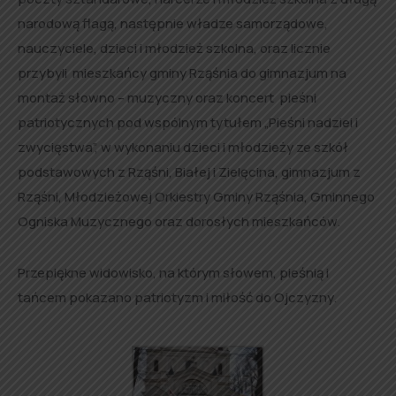
narodową flagą, następnie władze samorządowe,
nauczyciele, dzieci i młodzież szkolna, oraz licznie
przybyli mieszkańcy gminy Rząśnia do gimnazjum na
montaż słowno – muzyczny oraz koncert pieśni
patriotycznych pod wspólnym tytułem „Pieśni nadziei i
zwycięstwa”, w wykonaniu dzieci i młodzieży ze szkół
podstawowych z Rząśni, Białej i Zielęcina, gimnazjum z
Rząśni, Młodzieżowej Orkiestry Gminy Rząśnia, Gminnego
Ogniska Muzycznego oraz dorosłych mieszkańców.
Przepiękne widowisko, na którym słowem, pieśnią i
tańcem pokazano patriotyzm i miłość do Ojczyzny.