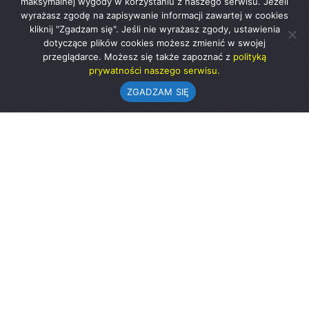
maksymalnej wygody w korzystaniu z naszego serwisu. Jeżeli
wyrażasz zgodę na zapisywanie informacji zawartej w cookies
kliknij "Zgadzam się". Jeśli nie wyrażasz zgody, ustawienia
dotyczące plików cookies możesz zmienić w swojej
przeglądarce. Możesz się także zapoznać z
polityką
prywatności naszego serwisu.
ZGADZAM SIĘ
Urząd Gminy w Rząśni
ul. 1 Maja 37
98-332 Rząśnia
AE:PL-57726-56911-GBSAJ-23 (e-doręczenia)
gmina@rzasnia.pl
44 631-71-22 (biuro podawcze)
Godziny otwarcia Urzędu: