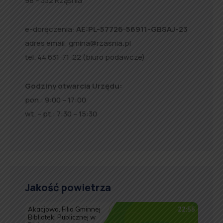
98 – 332 Rząśnia
e-doręczenia:
AE:PL-57726-56911-GBSAJ-23
adres email:
gmina@rzasnia.pl
tel. 44 631-71-22 (biuro podawcze)
Godziny otwarcia Urzędu:
pon.: 9:00 – 17:00
wt. – pt.: 7:30 – 15:30
Jakość powietrza