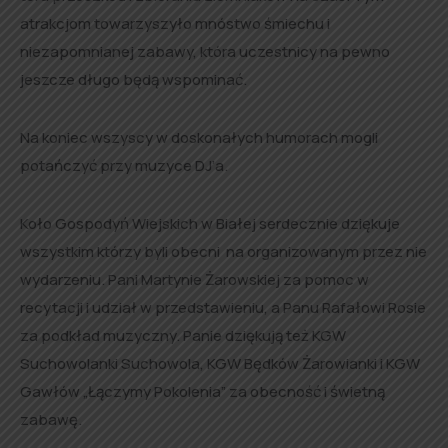
atrakcjom towarzyszyło mnóstwo śmiechu i
niezapomnianej zabawy, która uczestnicy na pewno
jeszcze długo będą wspominać.
Na koniec wszyscy w doskonałych humorach mogli
potańczyć przy muzyce DJ’a.
Koło Gospodyń Wiejskich w Białej serdecznie dziękuje
wszystkim którzy byli obecni na organizowanym przez nie
wydarzeniu. Pani Martynie Żarowskiej za pomoc w
recytacji i udział w przedstawieniu, a Panu Rafałowi Rosie
za podkład muzyczny. Panie dziękują też KGW
Suchowolanki Suchowola, KGW Będków Żarowianki i KGW
Gawłów „Łączymy Pokolenia” za obecność i świetną
zabawę.