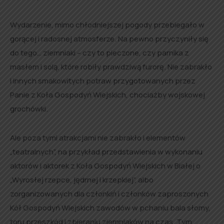
Wydarzenie, mimo chłodniejszej pogody przebiegało w
gorącej i radosnej atmosferze. Na pewno przyczyniły się
do tego… ziemniaki – czy to pieczone, czy parnika z
masłem i solą, które robiły prawdziwą furorę. Nie zabrakło
i innych smakowitych potraw przygotowanych przez
Panie z Koła Gospodyń Wiejskich, chociażby wojskowej
grochówki.
Ale poza tymi atrakcjami nie zabrakło i elementów
„teatralnych”, na przykład przedstawienia w wykonaniu
aktorów i aktorek z Koła Gospodyń Wiejskich w Białej o
„Wyrosłej rzepce, jędrnej i krzepkiej”, albo
zorganizowanych dla członkiń i członków zaproszonych
Kół Gospodyń Wiejskich zawodów w
pchaniu bala słomy,
toru przeszkód i
zbieraniu ziemniaków na czas. Tym