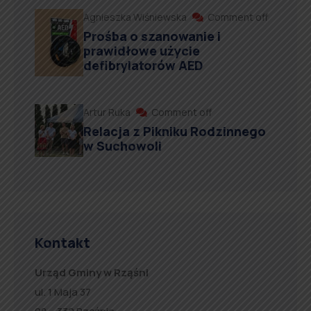
Agnieszka Wiśniewska
Comment off
Prośba o szanowanie i
prawidłowe użycie
defibrylatorów AED
Artur Ruka
Comment off
Relacja z Pikniku Rodzinnego
w Suchowoli
Kontakt
Urząd Gminy w Rząśni
ul. 1 Maja 37