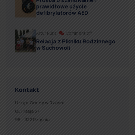
Prośba o szanowanie i
prawidłowe użycie
defibrylatorów AED
Artur Ruka
Comment off
Relacja z Pikniku Rodzinnego
w Suchowoli
Kontakt
Urząd Gminy w Rząśni
ul. 1 Maja 37
98 – 332 Rząśnia