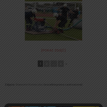
[POKAZ ZDJĘĆ]
1
2
...
4
►
Zdjęcia:
Sławomir Konieczko
(wszelkie prawa zastrzeżone)
.