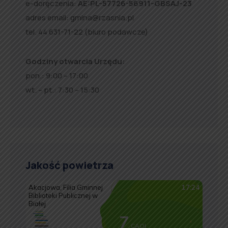
e-doręczenia:
AE:PL-57726-56911-GBSAJ-23
adres email:
gmina@rzasnia.pl
tel. 44 631-71-22 (biuro podawcze)
Godziny otwarcia Urzędu:
pon.: 9:00 – 17:00
wt. – pt.: 7:30 – 15:30
Jakość powietrza