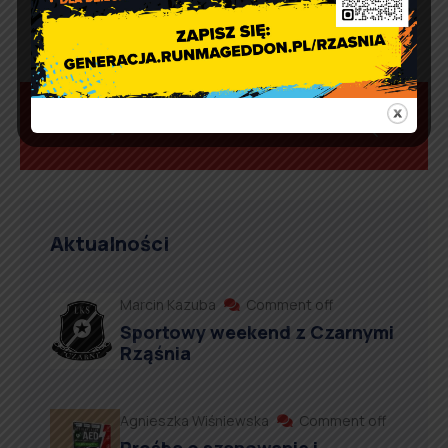
Aktualności
Marcin Kazuba
Comment off
Sportowy weekend z Czarnymi
Rząśnia
Agnieszka Wiśniewska
Comment off