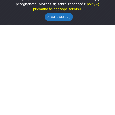
przeglądarce. Możesz się także zapoznać z
polityką
prywatności naszego serwisu.
ZGADZAM SIĘ
Urząd Gminy w Rząśni
ul. 1 Maja 37
98-332 Rząśnia
AE:PL-57726-56911-GBSAJ-23 (e-doręczenia)
gmina@rzasnia.pl
44 631-71-22 (biuro podawcze)
Godziny otwarcia Urzędu:
pon.: 9.00-17.00
wt.-pt.: 7.30-15.30