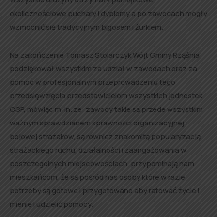
okolicznościowe puchary i dyplomy a po zawodach mogły
wzmocnić się tradycyjnym bigosem i żurkiem.
Na zakończenie Tomasz Stolarczyk Wójt Gminy Rząśnia
podziękował wszystkim za udział w zawodach oraz za
pomoc w profesjonalnym przeprowadzeniu tego
przedsięwzięcia przedstawicielom wszystkich jednostek
OSP, mówiąc m. in. że: zawody takie są przede wszystkim
ważnym sprawdzianem sprawności organizacyjnej i
bojowej strażaków, są również znakomitą popularyzacją
strażackiego ruchu, działalności i zaangażowania w
poszczególnych miejscowościach, przypominają nam
mieszkańcom, że są pośród nas osoby które w razie
potrzeby są gotowe i przygotowane aby ratować życie i
mienie i udzielić pomocy.