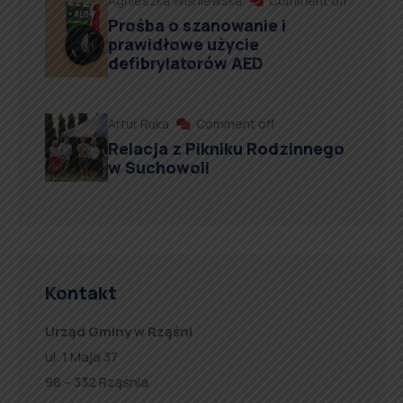
Agnieszka Wiśniewska
Comment off
Prośba o szanowanie i
prawidłowe użycie
defibrylatorów AED
Artur Ruka
Comment off
Relacja z Pikniku Rodzinnego
w Suchowoli
Kontakt
Urząd Gminy w Rząśni
ul. 1 Maja 37
98 – 332 Rząśnia