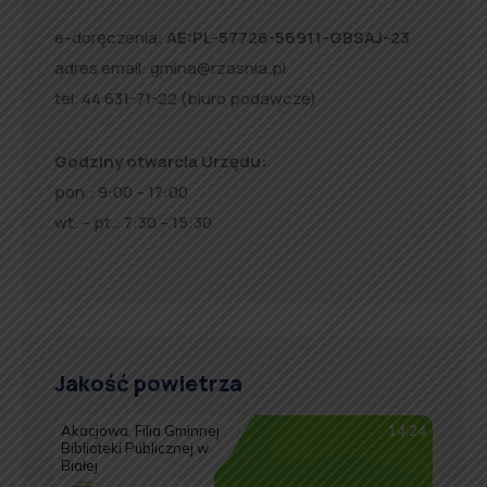
e-doręczenia:
AE:PL-57726-56911-GBSAJ-23
adres email:
gmina@rzasnia.pl
tel. 44 631-71-22 (biuro podawcze)
Godziny otwarcia Urzędu:
pon.: 9:00 – 17:00
wt. – pt.: 7:30 – 15:30
Jakość powietrza