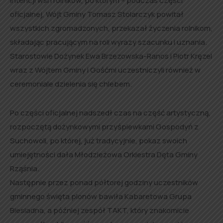
intencji wsi i rolników, po którym – podczas części
oficjalnej, Wójt Gminy Tomasz Stolarczyk powitał
wszystkich zgromadzonych, przekazał życzenia rolnikom,
składając pracującym na roli wyrazy szacunku i uznania.
Starostowie Dożynek Ewa Brzezowska-Ranos i Piotr Kręzel
wraz z Wójtem Gminy i Gośćmi uczestniczyli również w
ceremoniale dzielenia się chlebem.
Po części oficjalnej nadszedł czas na część artystyczną,
rozpoczętą dożynkowymi przyśpiewkami Gospodyń z
Suchowoli, po której, już tradycyjnie, pokaz swoich
umiejętności dała Młodzieżowa Orkiestra Dęta Gminy
Rząśnia.
Następnie przez ponad półtorej godziny uczestników
gminnego święta plonów bawiła Kabaretowa Grupa
Biesiadna, a później zespół TAKT, który znakomicie