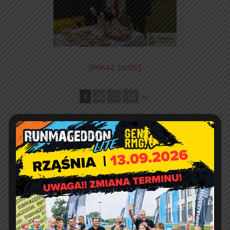
[POKAZ ZDJĘĆ]
1
2
...
10
►
Aktualizacja 13.09.2017:
zaktualizowano galerię (selekcja zdjęć: Anita
Kozieł-Hachurska)