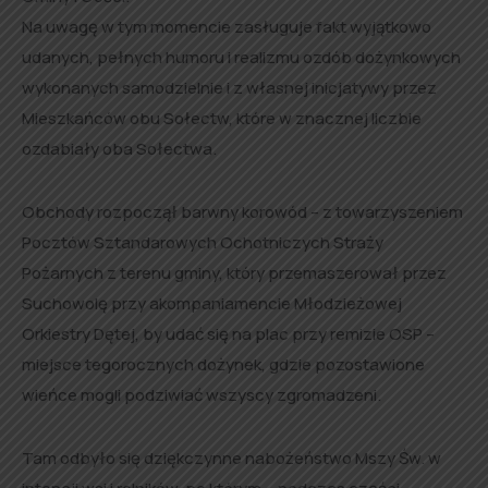
Na uwagę w tym momencie zasługuje fakt wyjątkowo
udanych, pełnych humoru i realizmu ozdób dożynkowych
wykonanych samodzielnie i z własnej inicjatywy przez
Mieszkańców obu Sołectw, które w znacznej liczbie
ozdabiały oba Sołectwa.
Obchody rozpoczął barwny korowód – z towarzyszeniem
Pocztów Sztandarowych Ochotniczych Straży
Pożarnych z terenu gminy, który przemaszerował przez
Suchowolę przy akompaniamencie Młodzieżowej
Orkiestry Dętej, by udać się na plac przy remizie OSP –
miejsce tegorocznych dożynek, gdzie pozostawione
wieńce mogli podziwiać wszyscy zgromadzeni.
Tam odbyło się dziękczynne nabożeństwo Mszy Św. w