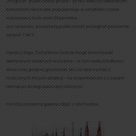
„rozgrzał” publiczność przed – przez wielu oczekiwanym.
koncertem niezwykle popularnego w ostatnim czasie
wykonawcy rock-polo Sławomira.
Już na koniec pozostałą publiczność pożegnał ponownie
zespół TAKT.
Oprócz tego, Dożynkowi Goście mogli skosztować
darmowych lokalnych wyrobów – w tym wielu słodkości,
smacznej gorącej grochówki, lecza i skorzystać z
rozlicznych innych atrakcji – na wypełnionym z czasem
niemal po brzegi placu dożynkowym.
Poniżej obszerna galeria zdjęć z obchodów.