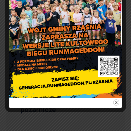
II edycja Ogólnopolskiego
Konkursu Wiedzy o Prawie
Wyborczym „Wybieram
wybory” – Wybory
Samorządowe
Gminne zawody sportowo-
pożarnicze