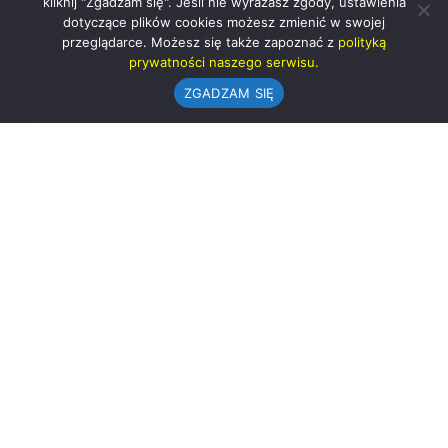
kliknij "Zgadzam się". Jeśli nie wyrażasz zgody, ustawienia
dotyczące plików cookies możesz zmienić w swojej
przeglądarce. Możesz się także zapoznać z
polityką
prywatności naszego serwisu.
ZGADZAM SIĘ
Urząd Gminy w Rząśni
ul. 1 Maja 37
98-332 Rząśnia
AE:PL-57726-56911-GBSAJ-23 (e-doręczenia)
gmina@rzasnia.pl
44 631-71-22 (biuro podawcze)
Godziny otwarcia Urzędu:
pon.: 9.00-17.00