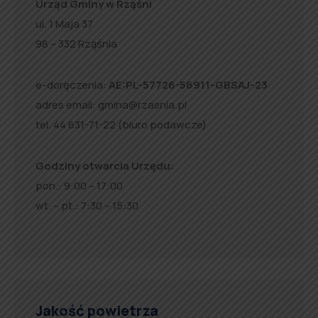
Urząd Gminy w Rząśni
ul. 1 Maja 37
98 – 332 Rząśnia
e-doręczenia:
AE:PL-57726-56911-GBSAJ-23
adres email:
gmina@rzasnia.pl
tel. 44 631-71-22 (biuro podawcze)
Godziny otwarcia Urzędu:
pon.: 9:00 – 17:00
wt. – pt.: 7:30 – 15:30
Jakość powietrza