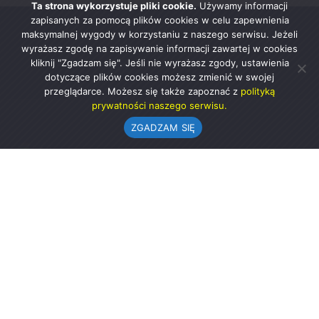
Ta strona wykorzystuje pliki cookie.
Używamy informacji
zapisanych za pomocą plików cookies w celu zapewnienia
maksymalnej wygody w korzystaniu z naszego serwisu. Jeżeli
wyrażasz zgodę na zapisywanie informacji zawartej w cookies
kliknij "Zgadzam się". Jeśli nie wyrażasz zgody, ustawienia
dotyczące plików cookies możesz zmienić w swojej
przeglądarce. Możesz się także zapoznać z
polityką
prywatności naszego serwisu.
ZGADZAM SIĘ
Urząd Gminy w Rząśni
ul. 1 Maja 37
98-332 Rząśnia
AE:PL-57726-56911-GBSAJ-23 (e-doręczenia)
gmina@rzasnia.pl
44 631-71-22 (biuro podawcze)