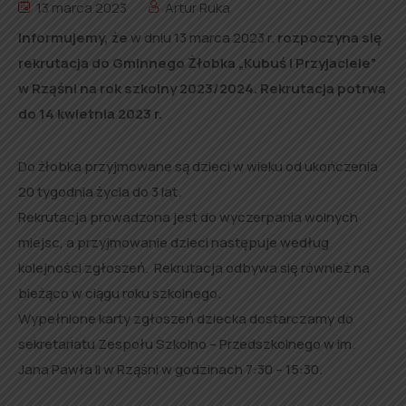
13 marca 2023
Artur Ruka
Informujemy, że
w dniu 13 marca 2023 r.
rozpoczyna się
rekrutacja do Gminnego Żłobka „Kubuś i Przyjaciele”
w Rząśni na rok szkolny 2023/2024. Rekrutacja potrwa
do 14 kwietnia 2023 r.
Do żłobka przyjmowane są dzieci w wieku od ukończenia
20 tygodnia życia do 3 lat.
Rekrutacja prowadzona jest do wyczerpania wolnych
miejsc, a przyjmowanie dzieci następuje według
kolejności zgłoszeń. Rekrutacja odbywa się również na
bieżąco w ciągu roku szkolnego.
Wypełnione karty zgłoszeń dziecka dostarczamy do
sekretariatu Zespołu Szkolno – Przedszkolnego w im.
Jana Pawła II w Rząśni w godzinach 7:30 – 15:30.