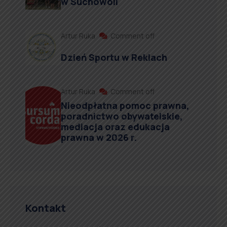
w Suchowoli
Artur Ruka
Comment off
Dzień Sportu w Reklach
Artur Ruka
Comment off
Nieodpłatna pomoc prawna,
poradnictwo obywatelskie,
mediacja oraz edukacja
prawna w 2026 r.
Kontakt