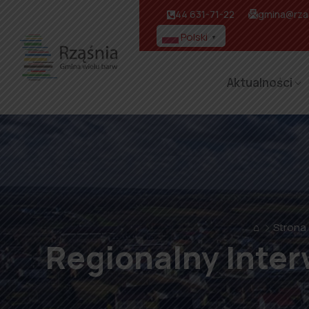
44 631-71-22
gmina@rzas
Polski
▼
Aktualności
⌂
Strona
Regionalny Interw