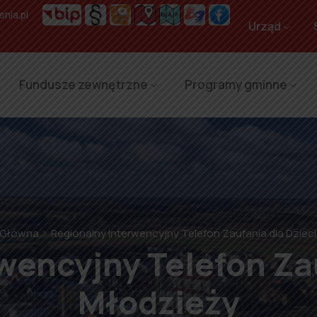
nia.pl
Urząd
Fundusze zewnętrzne
Programy gminne
 Główna
Regionalny Interwencyjny Telefon Zaufania dla Dzieci
encyjny Telefon Zau
Młodzieży