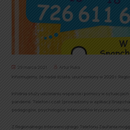
29 marca 2021
Artur Ruka
Informujemy, że nadal działa, uruchomiony w 2020 r. Regio
Infolinia służy udzielaniu wsparcia i pomocy w sytuacjac
pandemii. Telefon i czat (prowadzony w aplikacji Snapch
pedagogów, psychologów, interwentów kryzysowych i tera
Z Regionalnego Interwencyjnego Telefonu Zaufania mogą k