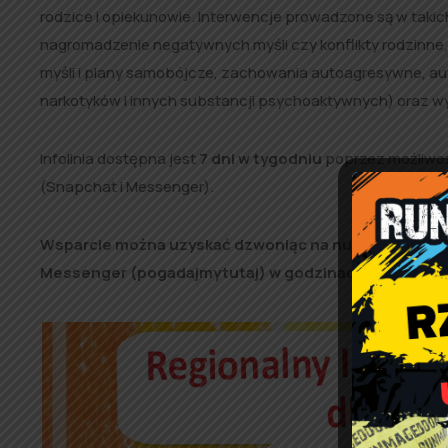
rodzice i opiekunowie. Interwencje prowadzone są w takich
nagromadzenie negatywnych myśli czy konflikty rodzinne,
myśli i plany samobójcze, zachowania autoagresywne, au
narkotyków i innych substancji psychoaktywnych) oraz wy
Infolinia dostępna jest
7 dni w tygodniu
poprzez możliwoś
(Snapchat i Messenger).
Wsparcie można uzyskać dzwoniąc na numer 726 611 611
Messenger (pogadajmytutaj) w godzinach 18.00 – 21.