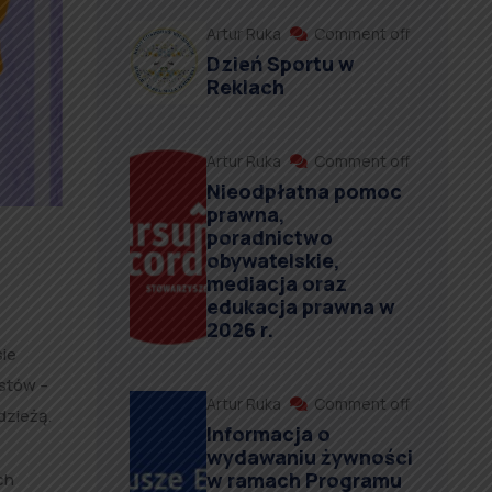
Artur Ruka
Comment off
Dzień Sportu w
Reklach
Artur Ruka
Comment off
Nieodpłatna pomoc
prawna,
poradnictwo
obywatelskie,
mediacja oraz
edukacja prawna w
2026 r.
sie
istów –
Artur Ruka
Comment off
dzieżą.
Informacja o
wydawaniu żywności
w ramach Programu
ch