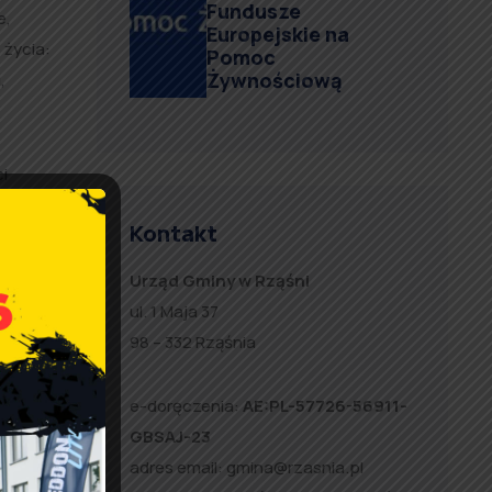
Fundusze
e,
Europejskie na
 życia:
Pomoc
Żywnościową
,
i
Kontakt
chat i
Urząd Gminy w Rząśni
ul. 1 Maja 37
98 – 332 Rząśnia
e-doręczenia:
AE:PL-57726-56911-
GBSAJ-23
adres email:
gmina@rzasnia.pl