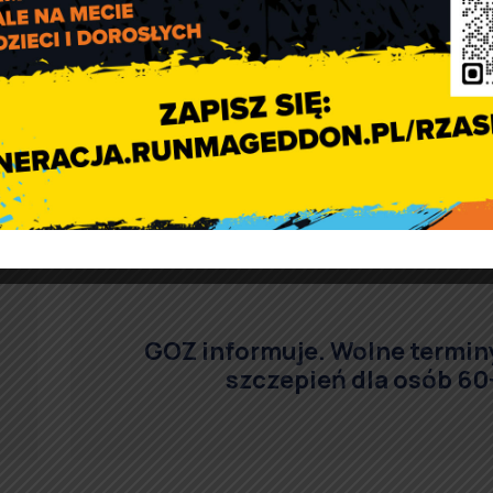
GOZ informuje. Wolne termin
szczepień dla osób 60