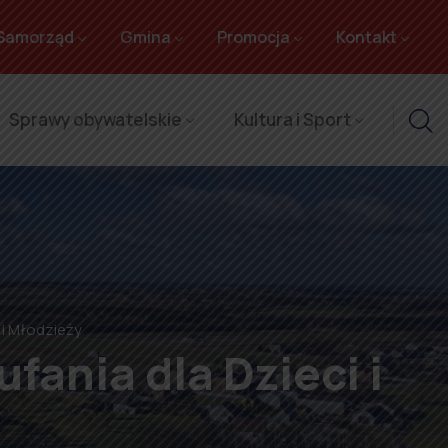
Samorząd
Gmina
Promocja
Kontakt
Sprawy obywatelskie
Kultura i Sport
 i Młodzieży
fania dla Dzieci i