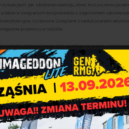
 sytuacjach, jak: obniżenie nastroju, stres, kryzysy emocjonaln
 a także w związanych bezpośrednio z zagrożeniem zdrowia lub
todestrukcyjne, ryzykowne (związane z nadużywaniem alkoholu
stąpienie przemocy w rodzinie.
ć kontaktu telefonicznego oraz opartego na pisaniu wiadomośc
 w godzinach 15.00 – 18.00 lub korzystając z aplikacji Snap
00.