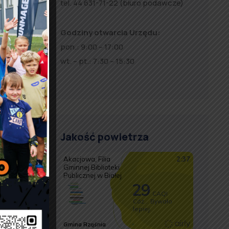
tel. 44 631-71-22 (biuro podawcze)
Godziny otwarcia Urzędu:
pon.: 9:00 – 17:00
wt. – pt.: 7:30 – 15:30
Jakość powietrza