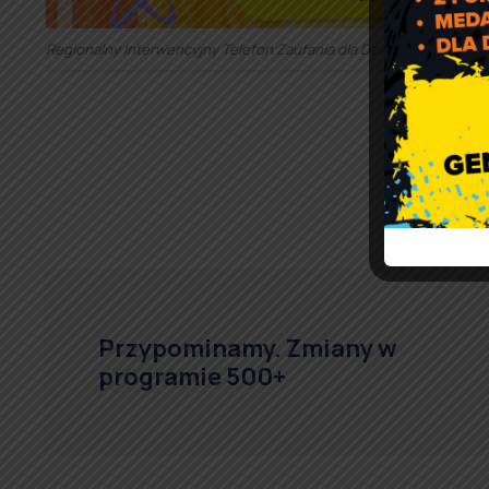
Regionalny Interwencyjny Telefon Zaufania dla Dzieci i Młodzieży
Przypominamy. Zmiany w
programie 500+