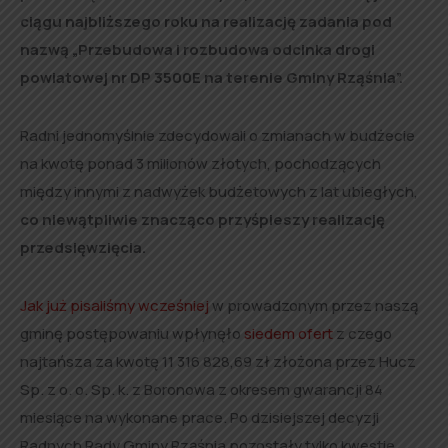
ciągu najbliższego roku na realizację zadania pod
nazwą „Przebudowa i rozbudowa odcinka drogi
powiatowej nr DP 3500E na terenie Gminy Rząśnia”.
Radni jednomyślnie zdecydowali o zmianach w budżecie
na kwotę ponad 3 milionów złotych, pochodzących
między innymi z nadwyżek budżetowych z lat ubiegłych,
co niewątpliwie znacząco przyśpieszy realizację
przedsięwzięcia.
Jak już pisaliśmy wcześniej
w prowadzonym przez naszą
gminę postępowaniu wpłynęło
siedem ofert
z czego
najtańsza za kwotę 11 316 828,69 zł złożona przez Hucz
Sp. z o. o. Sp. k. z Boronowa z okresem gwarancji 84
miesiące na wykonane prace. Po dzisiejszej decyzji
Radnych Rady Gminy Rząśnia pozostały tylko kwestie