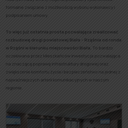
formalne związane z możliwością wyboru wykonawcy i
podpisaniem umowy.
To więc już ostatnia prosta pozwalająca zrealizować
rozbudowę drogi powiatowej Biała – Rząśnia od ronda
w Rząśni w kierunku miejscowości Biała.
To bardzo
oczekiwana przez Mieszkańców inwestycja pozwalająca
na znaczącą poprawę infrastruktury drogowej oraz
zwiększenie komfortu życia i bezpieczeństwo na jednej z
najważniejszych arterii komunikacyjnych w naszym
regionie.