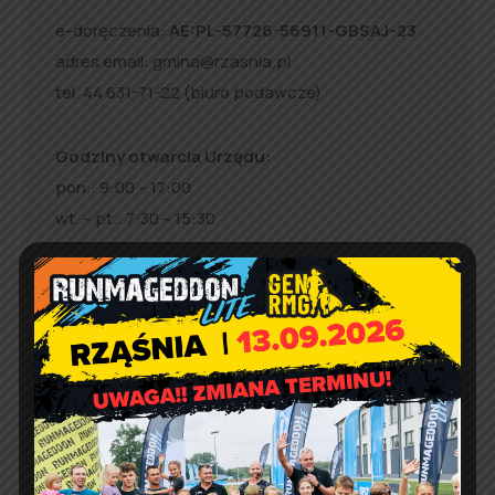
e-doręczenia:
AE:PL-57726-56911-GBSAJ-23
adres email:
gmina@rzasnia.pl
tel. 44 631-71-22 (biuro podawcze)
Godziny otwarcia Urzędu:
pon.: 9:00 – 17:00
wt. – pt.: 7:30 – 15:30
Jakość powietrza