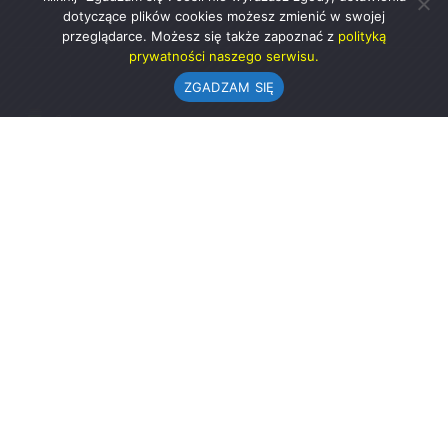
dotyczące plików cookies możesz zmienić w swojej
przeglądarce. Możesz się także zapoznać z
polityką
prywatności naszego serwisu.
ZGADZAM SIĘ
Urząd Gminy w Rząśni
ul. 1 Maja 37
98-332 Rząśnia
AE:PL-57726-56911-GBSAJ-23 (e-doręczenia)
gmina@rzasnia.pl
44 631-71-22 (biuro podawcze)
Godziny otwarcia Urzędu:
pon.: 9.00-17.00
wt.-pt.: 7.30-15.30