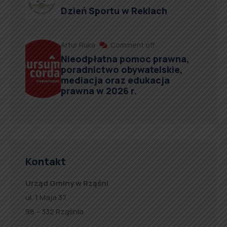
Dzień Sportu w Reklach
Artur Ruka
Comment off
Nieodpłatna pomoc prawna,
poradnictwo obywatelskie,
mediacja oraz edukacja
prawna w 2026 r.
Kontakt
Urząd Gminy w Rząśni
ul. 1 Maja 37
98 – 332 Rząśnia