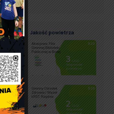
Jakość powietrza
ą
y