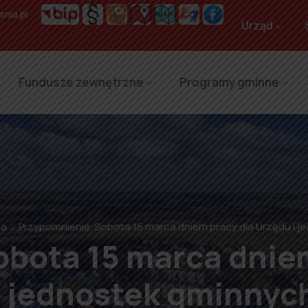
nia.pl
Urząd
Fundusze zewnętrzne
Programy gminne
na
Przypomnienie. Sobota 15 marca dniem pracy dla Urzędu i 
bota 15 marca dnie
i jednostek gminnyc