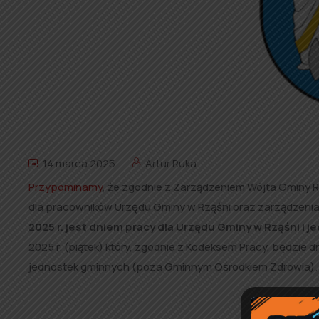
14 marca 2025
Artur Ruka
Przypominamy
, że zgodnie z Zarządzeniem Wójta Gminy Rz
dla pracowników Urzędu Gminy w Rząśni oraz zarządzeni
2025 r. jest dniem pracy dla Urzędu Gminy w Rząśni i
2025 r. (piątek) który, zgodnie z Kodeksem Pracy, będzie
jednostek gminnych (poza Gminnym Ośrodkiem Zdrowia).