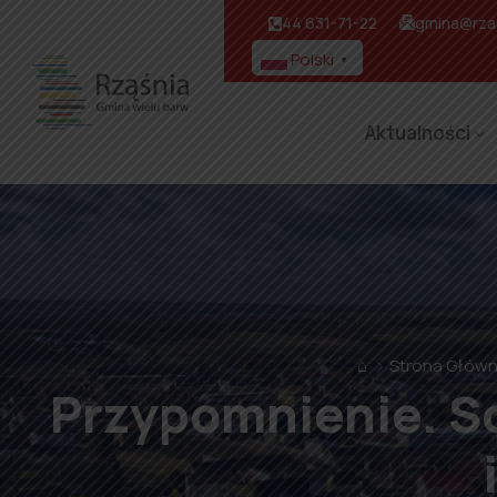
44 631-71-22
gmina@rzas
Polski
▼
Aktualności
⌂
Strona Głów
Przypomnienie. So