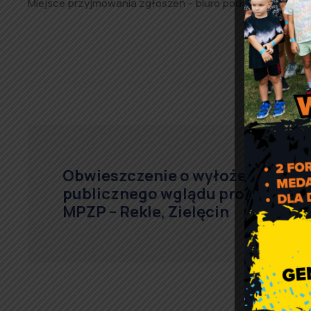
Miejsce przyjmowania zgłoszeń – biuro podawcze Urzędu 
Obwieszczenie o wyłożeniu do
publicznego wglądu projektu
MPZP – Rekle, Zielęcin