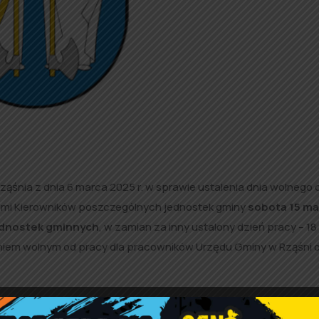
ąśnia z dnia 6 marca 2025 r. w sprawie ustalenia dnia wolnego 
ami Kierowników poszczególnych jednostek gminy
sobota 15 ma
 jednostek gminnych
, w zamian za inny ustalony dzień pracy – 18
 dniem wolnym od pracy dla pracowników Urzędu Gminy w Rząśni 