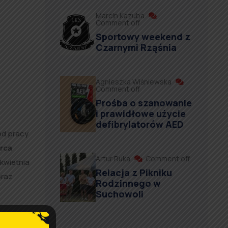
Marcin Kazuba
Comment off
Sportowy weekend z
Czarnymi Rząśnia
Agnieszka Wiśniewska
Comment off
Prośba o szanowanie
i prawidłowe użycie
defibrylatorów AED
od pracy
rca
Artur Ruka
Comment off
 kwietnia
Relacja z Pikniku
oraz
Rodzinnego w
Suchowoli