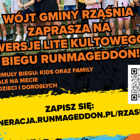
Gminy w Rząśni (parter).
Powitanie wiosny z Bibliotek
w Stróż