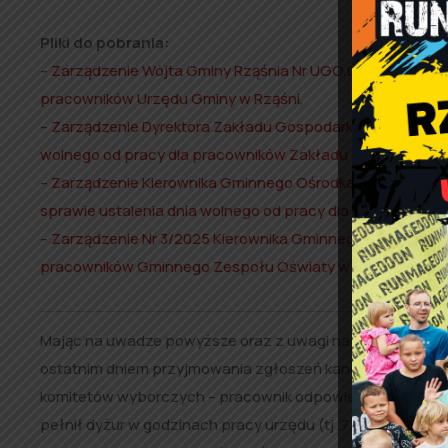
Pliki do pobrania:
–
Zarządzenie Wójta Gminy Rząśnia Nr UGO.0050.21.2025 z 
pracowników Urzędu Gminy w Rząśni
,
–
Zarządzenie Dyrektora Zakładu Gospodarki Komunalnej w 
wolnego od pracy dla pracowników Zakładu Gospodarki Kom
–
Zarządzenie Kierownika Gminnego Ośrodka Pomocy Społec
sprawie ustalenia dnia wolnego od pracy dla pracowników
–
Zarządzenie Nr 3/2025 Kierownika Gminnego Zespołu Ośw
pracowników Gminnego Zespołu Oświaty w Rząśni w miesią
Mając na uwadze powyższe oraz z uwagi na okoliczność, ż
ostatnim dniem przyjmowania zgłoszeń kandydatów na 
komitetów wyborczych – pracownik odpowiedzialny za org
pełnił dyżur w godzinach pracy urzędu (tj. 7.30 – 15.30 )