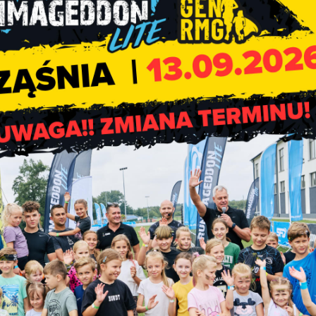
dnia 6 marca 2025 r. w sprawie ustalenia dnia wolnego od pracy
Rząśni Nr 2/2025 z dnia 6 marca 2025 r. w sprawie ustalenia dn
unalnej w Rząśni w dniu 18 kwietnia 2025 r.
znej w Rząśni Nr GOPS.0210.1.2025.IŚ z dnia 6 marca 2025 r. 
 GOPS w Rząśni w dniu 18 kwietnia 2025 roku
,
iaty w Rząśni z dnia 7 marca 2025 r. w sprawie zmiany czasu 
cu marcu i kwietniu 2025 r.
e zgodnie z kalendarzem wyborczym dzień 18 kwietnia 2025 rok
członków obwodowych komisji wyborczych przez pełnomocnik
anizację wyborów Prezydenta RP dnia 18 kwietnia 2025 roku bę
 – celem obsługi (rejestracji) zgłoszeń kandydatów na członków 