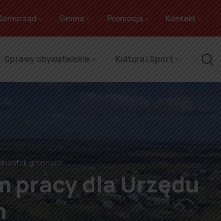
Samorząd
Gmina
Promocja
Kontakt
Sprawy obywatelskie
Kultura i Sport
jednostek gminnych
m pracy dla Urzędu
h