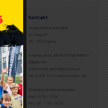
Kontakt
 dla
Urząd Gminy w Rząśni
ia
ul. 1 Maja 37
98 – 332 Rząśnia
w
e-doręczenia:
AE:PL-57726-56911-
pracy
GBSAJ-23
adres email:
gmina@rzasnia.pl
tel. 44 631-71-22 (biuro podawcze)
u jest
ów
Godziny otwarcia Urzędu:
dzie
pon.: 9:00 – 17:00
OKW.
wt. – pt.: 7:30 – 15:30