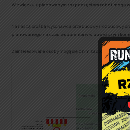
W związku z planowanym rozpoczęciem robót mogą wy
Na naszą prośbę wykonawca przebudowy i rozbudowy drog
planowanego na czas wspomniany w powyższym komu
Zainteresowane osoby mogą się z nim zapoznać poniżej.