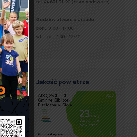
tel. 44 631-71-22 (biuro podawcze)
Godziny otwarcia Urzędu:
pon.: 9:00 – 17:00
wt. – pt.: 7:30 – 15:30
Jakość powietrza