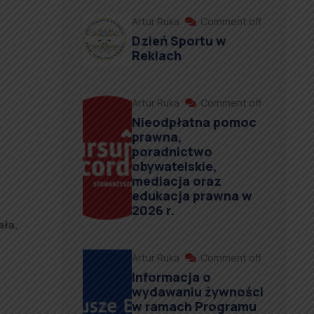
Artur Ruka
Comment off
Dzień Sportu w
Reklach
Artur Ruka
Comment off
Nieodpłatna pomoc
prawna,
poradnictwo
obywatelskie,
mediacja oraz
edukacja prawna w
2026 r.
ała,
Artur Ruka
Comment off
Informacja o
wydawaniu żywności
w ramach Programu