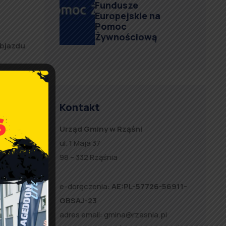
Fundusze
Europejskie na
Pomoc
Żywnościową
bjazdu
Kontakt
Urząd Gminy w Rząśni
ul. 1 Maja 37
98 – 332 Rząśnia
e-doręczenia:
AE:PL-57726-56911-
GBSAJ-23
adres email:
gmina@rzasnia.pl