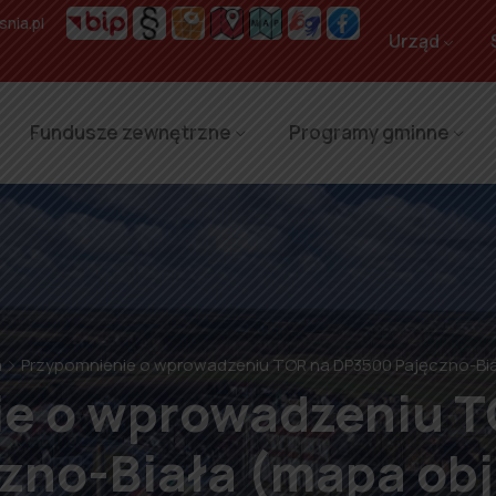
nia.pl
Urząd
Fundusze zewnętrzne
Programy gminne
a
Przypomnienie o wprowadzeniu TOR na DP3500 Pajęczno-Bi
e o wprowadzeniu 
zno-Biała (mapa ob