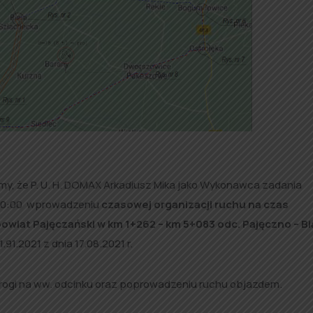
, że P. U. H. DOMAX Arkadiusz Mika jako Wykonawca zadania
. 10:00 wprowadzeniu
czasowej organizacji ruchu na czas
wiat Pajęczański w km 1+262 – km 5+083 odc. Pajęczno – Bi
91.2021 z dnia 17.08.2021 r.
rogi na ww. odcinku oraz poprowadzeniu ruchu objazdem.