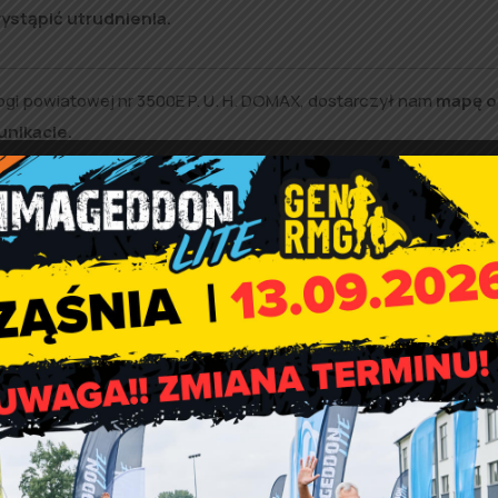
stąpić utrudnienia.
i powiatowej nr 3500E P. U. H. DOMAX, dostarczył nam
mapę o
nikacie.