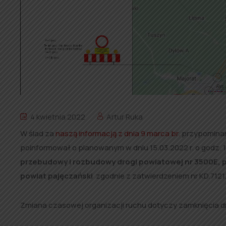
4 kwietnia 2022
Artur Ruka
W ślad za
naszą informacją z dnia 9 marca br.
przypominamy
poinformował o planowanym w dniu 15.03.2022 r. o godz
przebudowy i rozbudowy drogi powiatowej nr 3500E, po
powiat pajęczański
zgodnie z zatwierdzeniem nr KD.7121.1.
Zmiana czasowej organizacji ruchu dotyczy zamknięcia d