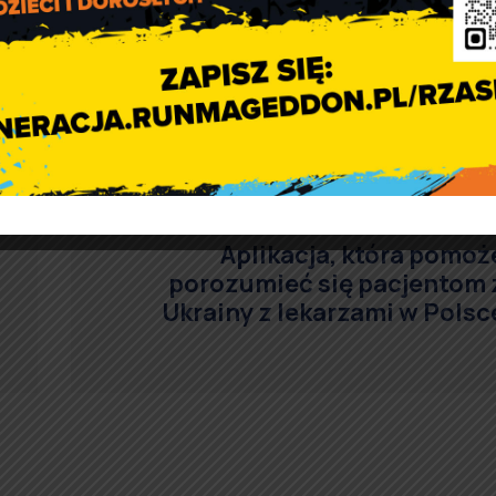
Aplikacja, która pomoż
porozumieć się pacjentom 
Ukrainy z lekarzami w Polsc