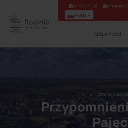
44 631-71-22
gmina@rzas
Polski
▼
Aktualności
⌂
Strona Główn
Przypomnieni
Pajęc