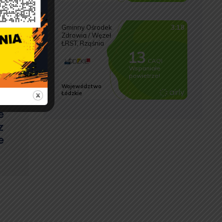
e
z
e