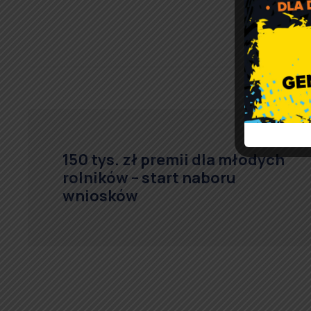
150 tys. zł premii dla młodych
rolników – start naboru
wniosków