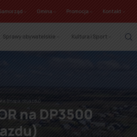
Samorząd
Gmina
Promocja
Kontakt
Sprawy obywatelskie
Kultura i Sport
ała (mapa objazdu)
TOR na DP3500
jazdu)