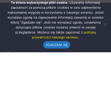
Ta strona wykorzystuje pliki cookie.
Używamy informacji
zapisanych za pomocą plików cookies w celu zapewnienia
maksymalnej wygody w korzystaniu z naszego serwisu. Jeżeli
wyrażasz zgodę na zapisywanie informacji zawartej w cookies
kliknij "Zgadzam się". Jeśli nie wyrażasz zgody, ustawienia
dotyczące plików cookies możesz zmienić w swojej
przeglądarce. Możesz się także zapoznać z
polityką
prywatności naszego serwisu.
ZGADZAM SIĘ
Urząd Gminy w Rząśni
ul. 1 Maja 37
98-332 Rząśnia
AE:PL-57726-56911-GBSAJ-23 (e-doręczenia)
gmina@rzasnia.pl
44 631-71-22 (biuro podawcze)