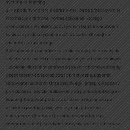
systemu e-learning.
2. Na podany w ofercie adres e-mail będą przekazywane
informacje o terminie i formie szkolenia, którego
ukończenie z wynikiem pozytywnym będzie warunkiem
koniecznym do uzyskania możliwości kwalifikacji na
rachmistrza spisowego.
3. Kandydat na rachmistrza zobligowany jest do wzięcia
udziału w szkoleniu przeprowadzanym w trybie zdalnym.
Szkolenia dla rachmistrzów spisowych obejmować będą
część teoretyczną oraz część praktyczną. Egzamin
kandydata na rachmistrza spisowego, przeprowadzany
po szkoleniu, będzie realizowany za pomocą aplikacji e-
learning. Kandydat podczas szkolenia i egzaminu po
szkoleniu posługuje się własnym urządzeniem z
dostępem do Internetu (rekomendujemy laptop,
komputer, tablet). Kandydat, który nie weźmie udziału w