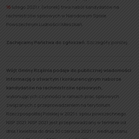
16
lutego 2021 r. (wtorek) trwa nabór kandydatów na
rachmistrzów spisowych w Narodowym Spisie
Powszechnym Ludności i Mieszkań.
Zachęcamy Państwa do zgłoszeń.
Szczegóły poniżej.
Wójt Gminy Rząśnia podaje do publicznej wiadomości
informację o otwartym i konkurencyjnym naborze
kandydatów na rachmistrzów spisowych,
wykonujących czynności w ramach prac spisowych
związanych z przeprowadzeniem na terytorium
Rzeczpospolitej Polskiej w 2021 r. spisu powszechnego
NSP 2021. NSP 2021 jest przeprowadzany w terminie od
dnia 1 kwietnia do dnia 30 czerwca 2021 r., według stanu