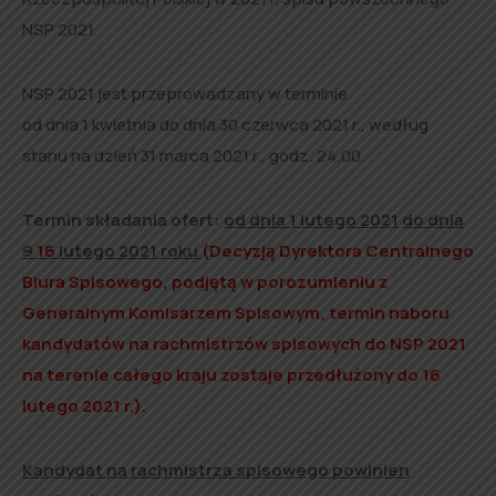
NSP 2021.
NSP 2021 jest przeprowadzany w terminie
od dnia 1 kwietnia do dnia 30 czerwca 2021 r., według
stanu na dzień 31 marca 2021 r., godz. 24.00.
Termin składania ofert:
od dnia 1 lutego 2021
do dnia
9
16
lutego 2021 roku
(Decyzją Dyrektora Centralnego
Biura Spisowego, podjętą w porozumieniu z
Generalnym Komisarzem Spisowym, termin naboru
kandydatów na rachmistrzów spisowych do NSP 2021
na terenie całego kraju zostaje przedłużony do 16
lutego 2021 r.).
Kandydat na rachmistrza spisowego powinien