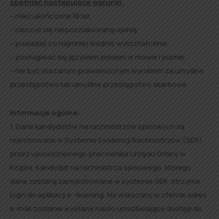
spełniać następujące warunki:
– mieć ukończone 18 lat,
– cieszyć się nieposzlakowaną opinią,
– posiadać co najmniej średnie wykształcenie,
– posługiwać się językiem polskim w mowie i piśmie,
– nie być skazanym prawomocnym wyrokiem za umyślne
przestępstwo lub umyślne przestępstwo skarbowe.
Informacje ogólne:
1. Dane kandydatów na rachmistrzów spisowych są
rejestrowane w Systemie Ewidencji Rachmistrzów (SER)
przez upoważnionego pracownika Urzędu Gminy w
Rząśni. Kandydat na rachmistrza spisowego, którego
dane zostaną zarejestrowane w systemie SER, otrzyma
login do aplikacji e -learning. Na wskazany w ofercie adres
e-mail zostanie wysłane hasło umożliwiające dostęp do