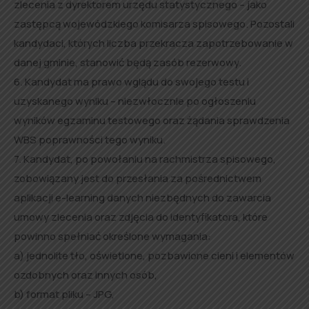
zlecenia z dyrektorem urzędu statystycznego – jako
zastępcą wojewódzkiego komisarza spisowego. Pozostali
kandydaci, których liczba przekracza zapotrzebowanie w
danej gminie, stanowić będą zasób rezerwowy.
6. Kandydat ma prawo wglądu do swojego testu i
uzyskanego wyniku – niezwłocznie po ogłoszeniu
wyników egzaminu testowego oraz żądania sprawdzenia
WBS poprawności tego wyniku.
7. Kandydat, po powołaniu na rachmistrza spisowego,
zobowiązany jest do przesłania za pośrednictwem
aplikacji e-learning danych niezbędnych do zawarcia
umowy zlecenia oraz zdjęcia do identyfikatora, które
powinno spełniać określone wymagania:
a) jednolite tło, oświetlone, pozbawione cieni i elementów
ozdobnych oraz innych osób,
b) format pliku – JPG,