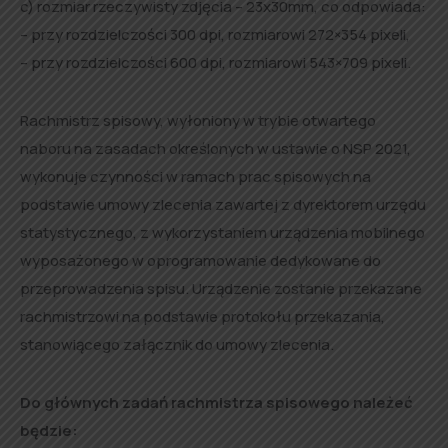
c) rozmiar rzeczywisty zdjęcia – 23x30mm, co odpowiada:
– przy rozdzielczości 300 dpi, rozmiarowi 272×354 pixeli,
– przy rozdzielczości 600 dpi, rozmiarowi 543×709 pixeli.
Rachmistrz spisowy, wyłoniony w trybie otwartego
naboru na zasadach określonych w ustawie o NSP 2021,
wykonuje czynności w ramach prac spisowych na
podstawie umowy zlecenia zawartej z dyrektorem urzędu
statystycznego, z wykorzystaniem urządzenia mobilnego
wyposażonego w oprogramowanie dedykowane do
przeprowadzenia spisu. Urządzenie zostanie przekazane
rachmistrzowi na podstawie protokołu przekazania,
stanowiącego załącznik do umowy zlecenia.
Do głównych zadań rachmistrza spisowego należeć
będzie: