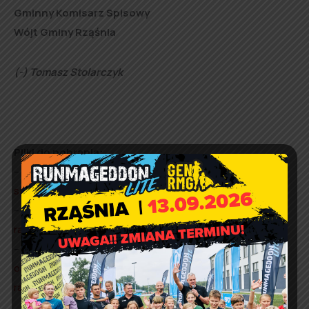
Gminny Komisarz Spisowy
Wójt Gminy Rząśnia
(-) Tomasz Stolarczyk
Pliki do pobrania:
–
ogłoszenie o naborze kandydatów na rachmistrzów
spisowych
,
–
formularz do pobrania – oferta kandydata na
rachmistrza spisowego
,
–
informacje dotyczące przetwarzania danych
osobowych w celu realizacji naboru kandydatów na
rachmistrzów spisowych
,