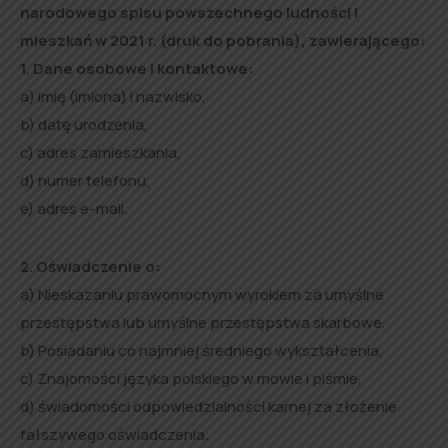
narodowego spisu powszechnego ludności i
mieszkań w 2021 r. (druk do pobrania), zawierającego:
1.
Dane osobowe i kontaktowe:
a) imię (imiona) i nazwisko,
b) datę urodzenia,
c) adres zamieszkania,
d) numer telefonu,
e) adres e-mail.
2. Oświadczenie o:
a) Nieskazaniu prawomocnym wyrokiem za umyślne
przestępstwa lub umyślne przestępstwa skarbowe,
b) Posiadaniu co najmniej średniego wykształcenia,
c) Znajomości języka polskiego w mowie i piśmie,
d) świadomości odpowiedzialności karnej za złożenie
fałszywego oświadczenia.