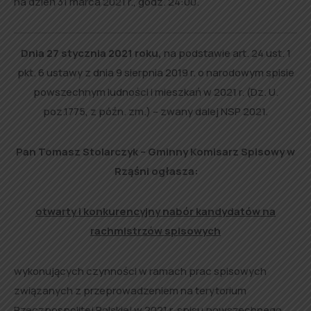
na dzień 31 marca 2021 r., godz. 24:00.
Dnia 27 stycznia 2021 roku,
na podstawie art. 24 ust. 1
pkt. 6 ustawy z dnia 9 sierpnia 2019 r. o narodowym spisie
powszechnym ludności i mieszkań w 2021 r. (Dz. U.
poz.1775, z późn. zm.) – zwany dalej NSP 2021.
Pan Tomasz Stolarczyk – Gminny Komisarz Spisowy w
Rząśni ogłasza:
otwarty i konkurencyjny nabór kandydatów na
rachmistrzów spisowych
wykonujących czynności w ramach prac spisowych
związanych z przeprowadzeniem na terytorium
Rzeczpospolitej Polskiej w 2021 r. spisu powszechnego