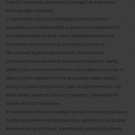
całości szkolenia, nie może przystąpić do egzaminu
kończącego szkolenie.
4. Kandydaci, którzy uzyskają pozytywny wynik z
egzaminu (co najmniej 60% poprawnych odpowiedzi),
zostaną wpisani na listę osób zakwalifikowanych do
pełnienia roli rachmistrza. O kolejności na liście
decydować będzie najwyższa liczba punktów
uzyskanych na egzaminie przez kandydatów z danej
gminy (jako pierwsze kryterium) oraz najkrótszy czas, w
jakim został napisany test w przypadku takiej samej
liczby uzyskanych punktów (jako drugie kryterium). Na
liście będą zamieszczone przy każdym z kandydatów
wyniki obu tych kryteriów.
5. Kandydaci, którzy uzyskają najwyższe miejsce na liście,
zostaną powołani na rachmistrzów spisowych (w liczbie
adekwatnej do potrzeb), a następnie podpiszą umowę