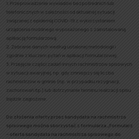
1. Przeprowadzenie wywiadów bezpośrednich lub
telefonicznych w zależności od aktualnej sytuacji
związanej z epidemią COVID-19 z wykorzystaniem
urządzenia mobilnego wyposażonego z zainstalowaną
aplikacją formularzową.
2. Zebranie danych według ustalonej metodologii i
zgodnie z kluczem pytań w aplikacji formularzowej.
3. Przejęcie części zadań innych rachmistrzów spisowych
w sytuacji awaryjnej, np. gdy zmniejszy się liczba
rachmistrzów w gminie (np. w przypadku rezygnacji,
zachorowań itp.) lub dotrzymanie terminu realizacji spisu
będzie zagrożone.
Do złożenia oferty przez kandydata na rachmistrza
spisowego można skorzystać z formularza „Formularz
– oferta kandydata na rachmistrza spisowego do