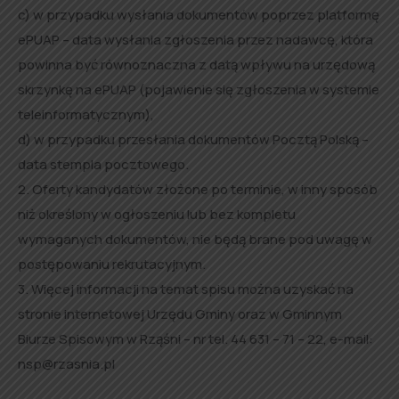
c) w przypadku wysłania dokumentów poprzez platformę
ePUAP – data wysłania zgłoszenia przez nadawcę, która
powinna być równoznaczna z datą wpływu na urzędową
skrzynkę na ePUAP (pojawienie się zgłoszenia w systemie
teleinformatycznym),
d) w przypadku przesłania dokumentów Pocztą Polską –
data stempla pocztowego.
2. Oferty kandydatów złożone po terminie, w inny sposób
niż określony w ogłoszeniu lub bez kompletu
wymaganych dokumentów, nie będą brane pod uwagę w
postępowaniu rekrutacyjnym.
3. Więcej informacji na temat spisu można uzyskać na
stronie internetowej Urzędu Gminy oraz w Gminnym
Biurze Spisowym w Rząśni – nr tel. 44 631 – 71 – 22, e-mail:
nsp@rzasnia.pl