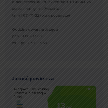
e-doręczenia:
AE:PL-57726-56911-GBSAJ-23
adres email:
gmina@rzasnia.pl
tel. 44 631-71-22 (biuro podawcze)
Godziny otwarcia Urzędu:
pon.: 9:00 – 17:00
wt. – pt.: 7:30 – 15:30
Jakość powietrza