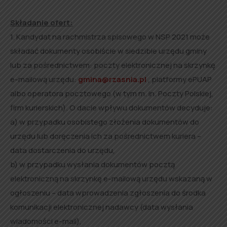
Składanie ofert:
1. Kandydat na rachmistrza spisowego w NSP 2021 może
składać dokumenty osobiście w siedzibie urzędu gminy
lub za pośrednictwem: poczty elektronicznej na skrzynkę
e-mailową urzędu:
gmina@rzasnia.pl
, platformy ePUAP
albo operatora pocztowego (w tym m. in. Poczty Polskiej,
firm kurierskich). O dacie wpływu dokumentów decyduje:
a) w przypadku osobistego złożenia dokumentów do
urzędu lub doręczenia ich za pośrednictwem kuriera –
data dostarczenia do urzędu,
b) w przypadku wysłania dokumentów pocztą
elektroniczną na skrzynkę e-mailową urzędu wskazaną w
ogłoszeniu – data wprowadzenia zgłoszenia do środka
komunikacji elektronicznej nadawcy (data wysłania
wiadomości e-mail),