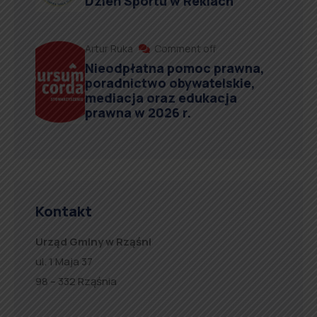
Dzień Sportu w Reklach
Artur Ruka
Comment off
Nieodpłatna pomoc prawna,
poradnictwo obywatelskie,
mediacja oraz edukacja
prawna w 2026 r.
Kontakt
Urząd Gminy w Rząśni
ul. 1 Maja 37
98 – 332 Rząśnia