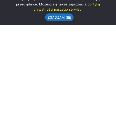
przeglądarce. Możesz się także zapoznać z
polityką
prywatności naszego serwisu.
ZGADZAM SIĘ
Urząd Gminy w Rząśni
ul. 1 Maja 37
98-332 Rząśnia
AE:PL-57726-56911-GBSAJ-23 (e-doręczenia)
gmina@rzasnia.pl
44 631-71-22 (biuro podawcze)
Godziny otwarcia Urzędu:
pon.: 9.00-17.00
wt.-pt.: 7.30-15.30